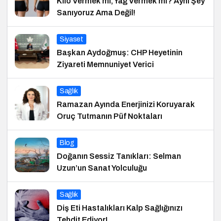
Kilo Vermek mi, Yağ Vermek mi? Aynı Şey
Sanıyoruz Ama Değil!
Siyaset
Başkan Aydoğmuş: CHP Heyetinin
Ziyareti Memnuniyet Verici
Sağlık
Ramazan Ayında Enerjinizi Koruyarak
Oruç Tutmanın Püf Noktaları
Blog
Doğanın Sessiz Tanıkları: Selman
Uzun’un Sanat Yolculuğu
Sağlık
Diş Eti Hastalıkları Kalp Sağlığınızı
Tehdit Ediyor!