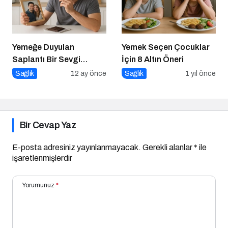
Yemeğe Duyulan
Yemek Seçen Çocuklar
Saplantı Bir Sevgi
İçin 8 Altın Öneri
İhtiyacıdır
Sağlık
12 ay önce
Sağlık
1 yıl önce
Bir Cevap Yaz
E-posta adresiniz yayınlanmayacak.
Gerekli alanlar
*
ile
işaretlenmişlerdir
Yorumunuz
*