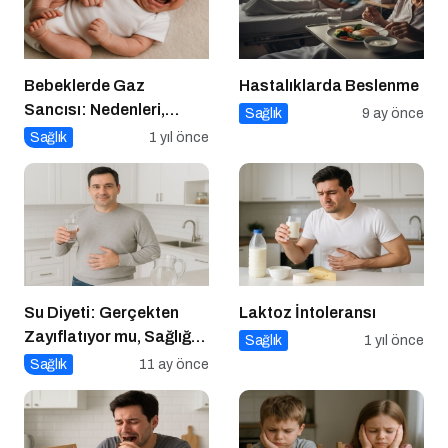
Bebeklerde Gaz
Hastalıklarda Beslenme
Sancısı: Nedenleri,
Sağlık
9 ay önce
Belirtileri ve Etkili
Sağlık
1 yıl önce
Çözümler
Su Diyeti: Gerçekten
Laktoz İntoleransı
Zayıflatıyor mu, Sağlığa
Sağlık
1 yıl önce
Zararları Ne?
Sağlık
11 ay önce