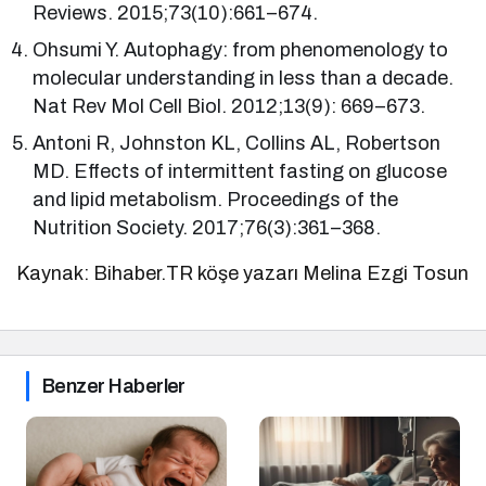
Reviews. 2015;73(10):661–674.
Ohsumi Y. Autophagy: from phenomenology to
molecular understanding in less than a decade.
Nat Rev Mol Cell Biol. 2012;13(9): 669–673.
Antoni R, Johnston KL, Collins AL, Robertson
MD. Effects of intermittent fasting on glucose
and lipid metabolism. Proceedings of the
Nutrition Society. 2017;76(3):361–368.
Kaynak: Bihaber.TR köşe yazarı Melina Ezgi Tosun
Benzer Haberler