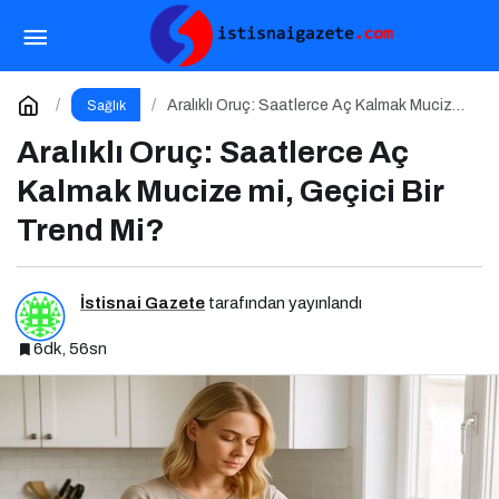
Laktoz İntoleransı
Paylaş
Yorum Yap
Aralıklı Oruç: Saatlerce Aç Kalmak Mucize
Sağlık
mi, Geçici Bir Trend Mi?
Aralıklı Oruç: Saatlerce Aç
Kalmak Mucize mi, Geçici Bir
Trend Mi?
İstisnai Gazete
tarafından yayınlandı
6dk, 56sn