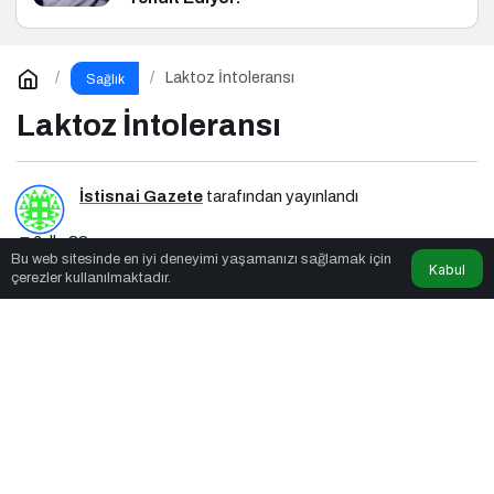
Laktoz İntoleransı
Sağlık
Laktoz İntoleransı
İstisnai Gazete
tarafından yayınlandı
6dk, 32sn
Bu web sitesinde en iyi deneyimi yaşamanızı sağlamak için
Kabul
çerezler kullanılmaktadır.