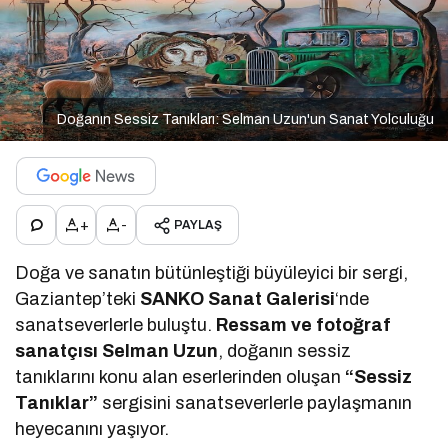
Doğanın Sessiz Tanıkları: Selman Uzun'un Sanat Yolculuğu
+
-
PAYLAŞ
Doğa ve sanatın bütünleştiği büyüleyici bir sergi,
Gaziantep’teki
SANKO Sanat Galerisi
‘nde
sanatseverlerle buluştu.
Ressam ve fotoğraf
sanatçısı Selman Uzun
, doğanın sessiz
tanıklarını konu alan eserlerinden oluşan
“Sessiz
Tanıklar”
sergisini sanatseverlerle paylaşmanın
heyecanını yaşıyor.