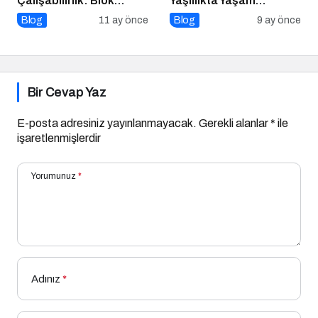
Çalışabilirlik: Blok
Yaşlılıkta Yaşam
Zincirlerin Geleceği
Kalitesini Artırmanın
Blog
11 ay önce
Blog
9 ay önce
Altın Kuralları
Bir Cevap Yaz
E-posta adresiniz yayınlanmayacak.
Gerekli alanlar
*
ile
işaretlenmişlerdir
Yorumunuz
*
Adınız
*