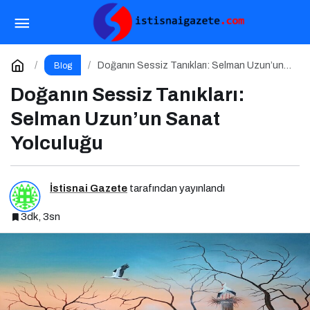
Doğanın Sessiz Tanıkları: Selman Uzun’un
Sanat Yolculuğu
Yorum Yap
Doğanın Sessiz Tanıkları: Selman Uzun’un
Blog
Sanat Yolculuğu
Doğanın Sessiz Tanıkları:
Selman Uzun’un Sanat
Yolculuğu
İstisnai Gazete
tarafından yayınlandı
3dk, 3sn