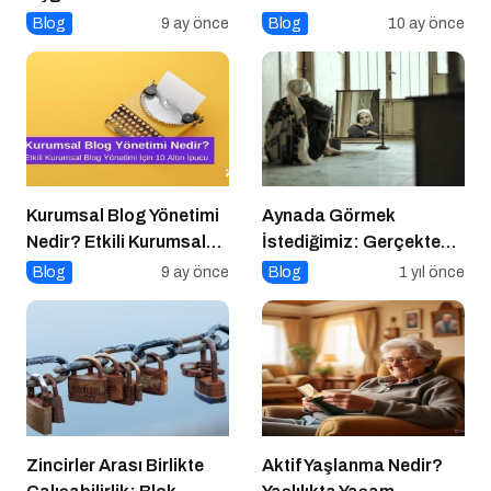
Başvurusu Başladı!
Blog
9 ay önce
Blog
10 ay önce
Kurumsal Blog Yönetimi
Aynada Görmek
Nedir? Etkili Kurumsal
İstediğimiz: Gerçekten
Blog Yönetimi için 10
Kimiz?
Blog
9 ay önce
Blog
1 yıl önce
Altın İpucu
Zincirler Arası Birlikte
Aktif Yaşlanma Nedir?