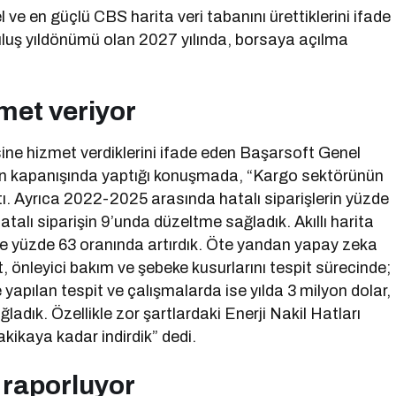
 ve en güçlü CBS harita veri tabanını ürettiklerini ifade
luş yıldönümü olan 2027 yılında, borsaya açılma
zmet veriyor
sine hizmet verdiklerini ifade eden Başarsoft Genel
ğin kapanışında yaptığı konuşmada, “Kargo sektörünün
tı. Ayrıca 2022-2025 arasında hatalı siparişlerin yüzde
talı siparişin 9’unda düzeltme sağladık. Akıllı harita
ise yüzde 63 oranında artırdık. Öte yandan yapay zeka
 önleyici bakım ve şebeke kusurlarını tespit sürecinde;
yapılan tespit ve çalışmalarda ise yılda 3 milyon dolar,
ğladık. Özellikle zor şartlardaki Enerji Nakil Hatları
kikaya kadar indirdik” dedi.
e raporluyor