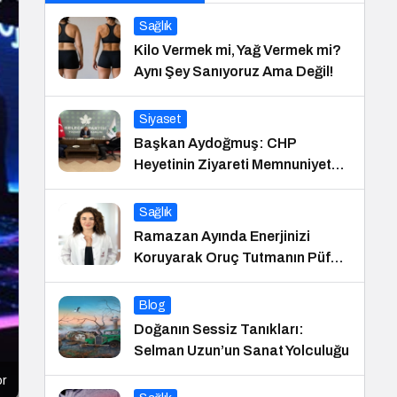
Sağlık
Kilo Vermek mi, Yağ Vermek mi?
Aynı Şey Sanıyoruz Ama Değil!
Siyaset
Başkan Aydoğmuş: CHP
Heyetinin Ziyareti Memnuniyet
Verici
Sağlık
Ramazan Ayında Enerjinizi
Koruyarak Oruç Tutmanın Püf
Noktaları
Blog
Doğanın Sessiz Tanıkları:
Selman Uzun’un Sanat Yolculuğu
or