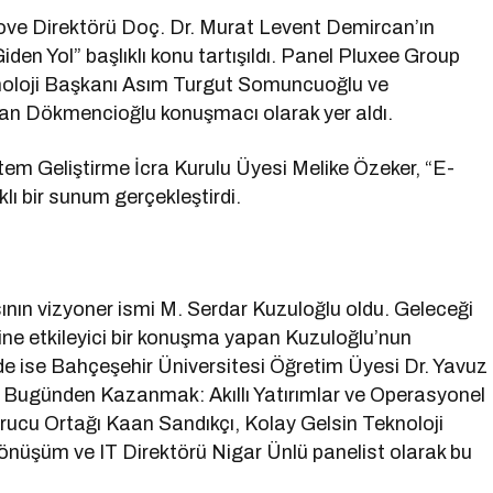
ve Direktörü Doç. Dr. Murat Levent Demircan’ın
Giden Yol” başlıklı konu tartışıldı. Panel Pluxee Group
noloji Başkanı Asım Turgut Somuncuoğlu ve
an Dökmencioğlu konuşmacı olarak yer aldı.
tem Geliştirme İcra Kurulu Üyesi Melike Özeker, “E-
klı bir sunum gerçekleştirdi.
ının vizyoner ismi M. Serdar Kuzuloğlu oldu. Geleceği
erine etkileyici bir konuşma yapan Kuzuloğlu’nun
e ise Bahçeşehir Üniversitesi Öğretim Üyesi Dr. Yavuz
 Bugünden Kazanmak: Akıllı Yatırımlar ve Operasyonel
rucu Ortağı Kaan Sandıkçı, Kolay Gelsin Teknoloji
Dönüşüm ve IT Direktörü Nigar Ünlü panelist olarak bu