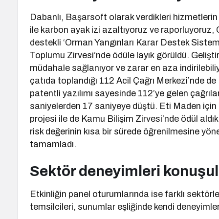
Dabanlı, Başarsoft olarak verdikleri hizmetleri
ile karbon ayak izi azaltıyoruz ve raporluyoruz
destekli ‘Orman Yangınları Karar Destek Sistemi’ 
Toplumu Zirvesi’nde ödüle layık görüldü. Gelişti
müdahale sağlanıyor ve zarar en aza indirilebiliy
çatıda toplandığı 112 Acil Çağrı Merkezi’nde de 
patentli yazılımı sayesinde 112’ye gelen çağrıla
saniyelerden 17 saniyeye düştü. Eti Maden için 
projesi ile de Kamu Bilişim Zirvesi’nde ödül al
risk değerinin kısa bir sürede öğrenilmesine yön
tamamladı.
Sektör deneyimleri konuşu
Etkinliğin panel oturumlarında ise farklı sektör
temsilcileri, sunumlar eşliğinde kendi deneyimler