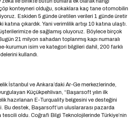
zeka ile birlikte bütün bunlara ek olarak hangi
 çöp konteyneri olduğu, sokaklara kaç tane otomobilin
diyoruz. Eskiden 5 günde üretilen verileri 1 günde üretir
katına çıkardık. Yani verimlilik artışı 10 katına ulaştı.
üşterilerimize de sağlamış oluyoruz. Böylece birçok
z. Bugün 21 milyon sahadan toplanmış kapı numaralı
e-kurumun isim ve kategori bilgileri dahil, 200 farklı
elerini kullandı.
lik İstanbul ve Ankara’daki Ar-Ge merkezlerinde,
nı vurgulayan Küçükpehlivan, “Başarsoft yılın ilk
elik hazırlanan E-Turquality belgesini ve desteğini
di. Bu destek, Başarsoft’un uluslararası pazarda
cili oldu. Coğrafi Bilgi Teknolojilerinde Türkiye’nin