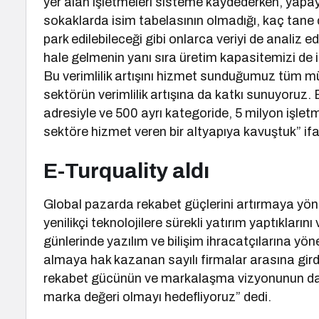
yer alan işletmeleri sisteme kaydederken, yapay 
sokaklarda isim tabelasının olmadığı, kaç tane
park edilebileceği gibi onlarca veriyi de analiz e
hale gelmenin yanı sıra üretim kapasitemizi de iki 
Bu verimlilik artışını hizmet sunduğumuz tüm m
sektörün verimlilik artışına da katkı sunuyoru
adresiyle ve 500 ayrı kategoride, 5 milyon işletm
sektöre hizmet veren bir altyapıya kavuştuk” ifad
E-Turquality aldı
Global pazarda rekabet güçlerini artırmaya yöne
yenilikçi teknolojilere sürekli yatırım yaptıkları
günlerinde yazılım ve bilişim ihracatçılarına yön
almaya hak kazanan sayılı firmalar arasına gir
rekabet gücünün ve markalaşma vizyonunun da tes
marka değeri olmayı hedefliyoruz” dedi.