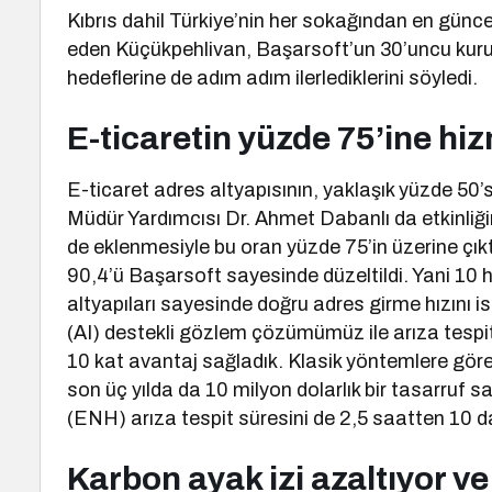
Kıbrıs dahil Türkiye’nin her sokağından en güncel
eden Küçükpehlivan, Başarsoft’un 30’uncu kuru
hedeflerine de adım adım ilerlediklerini söyledi.
E-ticaretin yüzde 75’ine hi
E-ticaret adres altyapısının, yaklaşık yüzde 50’
Müdür Yardımcısı Dr. Ahmet Dabanlı da etkinli
de eklenmesiyle bu oran yüzde 75’in üzerine çık
90,4’ü Başarsoft sayesinde düzeltildi. Yani 10 ha
altyapıları sayesinde doğru adres girme hızını 
(AI) destekli gözlem çözümümüz ile arıza tespit,
10 kat avantaj sağladık. Klasik yöntemlere göre 
son üç yılda da 10 milyon dolarlık bir tasarruf sa
(ENH) arıza tespit süresini de 2,5 saatten 10 da
Karbon ayak izi azaltıyor v