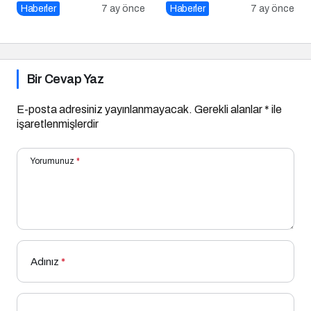
“100 Yazar 100 Yeni
Haberler
7 ay önce
Haberler
7 ay önce
Eser” Projesi Ödül
Gecesi
Bir Cevap Yaz
E-posta adresiniz yayınlanmayacak.
Gerekli alanlar
*
ile
işaretlenmişlerdir
Yorumunuz
*
Adınız
*