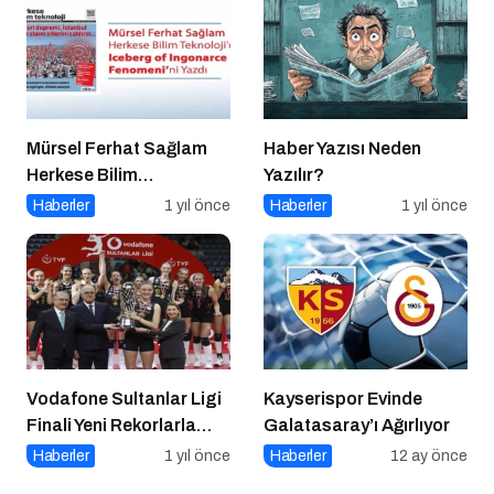
Mürsel Ferhat Sağlam
Haber Yazısı Neden
Herkese Bilim
Yazılır?
Teknoloji’de “Iceberg of
Haberler
1 yıl önce
Haberler
1 yıl önce
Ingonarce Fenomeni”ni
Yazdı
Vodafone Sultanlar Ligi
Kayserispor Evinde
Finali Yeni Rekorlarla
Galatasaray’ı Ağırlıyor
Tamamlandı
Haberler
1 yıl önce
Haberler
12 ay önce