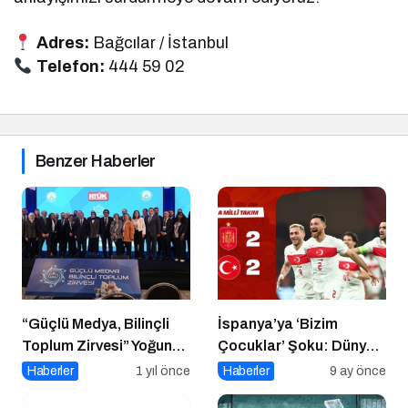
Adres:
Bağcılar / İstanbul
Telefon:
444 59 02
Benzer Haberler
“Güçlü Medya, Bilinçli
İspanya’ya ‘Bizim
Toplum Zirvesi” Yoğun
Çocuklar’ Şoku: Dünya
Katılımla Gerçekleşti
Kupası Işığı Yeniden
Haberler
1 yıl önce
Haberler
9 ay önce
Yandı!