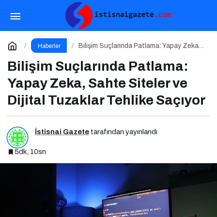
Mitsubishi Heavy Klima Bayi
Paylaş
Yorum Yap
Bilişim Suçlarında Patlama: Yapay Zeka,
Haberler
Sahte Siteler ve Dijital Tuzaklar Tehlike
Saçıyor
Bilişim Suçlarında Patlama:
Yapay Zeka, Sahte Siteler ve
Dijital Tuzaklar Tehlike Saçıyor
İstisnai Gazete
tarafından yayınlandı
5dk, 10sn