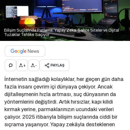
Bilişim Suçlarında Patlama: Yapay Zeka, Sahte Siteler ve Dijital
Tuzaklar Tehlike Saçıyor
+
-
PAYLAŞ
İnternetin sağladığı kolaylıklar, her geçen gün daha
fazla insanı çevrim içi dünyaya çekiyor. Ancak
dijitalleşmenin hızla artması, suç dünyasının da
yöntemlerini değiştirdi. Artık hırsızlar, kapı kilidi
kırmak yerine, parmaklarınızın ucundaki verileri
çalıyor. 2025 itibarıyla bilişim suçlarında ciddi bir
sıçrama yaşanıyor. Yapay zekâyla desteklenen