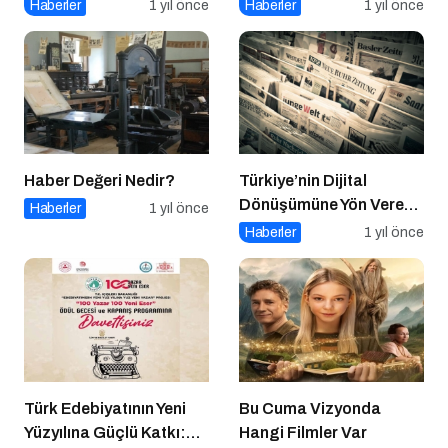
Önemi
Platformlar Neden
Haberler
1 yıl önce
Haberler
1 yıl önce
Önemli?
Haber Değeri Nedir?
Türkiye’nin Dijital
Dönüşümüne Yön Veren
Haberler
1 yıl önce
15 Platform
Haberler
1 yıl önce
Türk Edebiyatının Yeni
Bu Cuma Vizyonda
Yüzyılına Güçlü Katkı:
Hangi Filmler Var