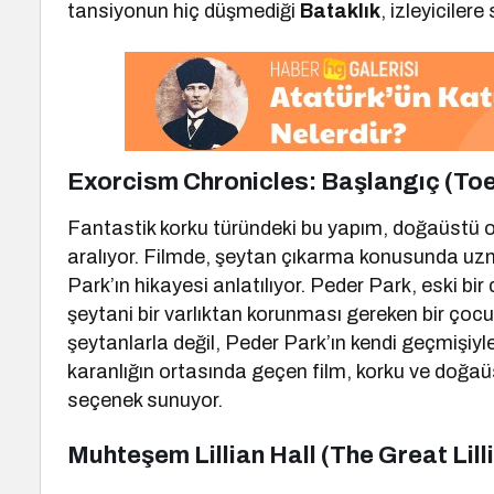
tansiyonun hiç düşmediği
Bataklık
, izleyiciler
Exorcism Chronicles: Başlangıç (T
Fantastik korku türündeki bu yapım, doğaüstü ola
aralıyor. Filmde, şeytan çıkarma konusunda uzm
Park’ın hikayesi anlatılıyor. Peder Park, eski bir
şeytani bir varlıktan korunması gereken bir ço
şeytanlarla değil, Peder Park’ın kendi geçmişiyl
karanlığın ortasında geçen film, korku ve doğaüstü
seçenek sunuyor.
Muhteşem Lillian Hall (The Great Lill