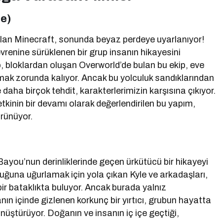
ie)
olan Minecraft, sonunda beyaz perdeye uyarlanıyor!
evrenine sürüklenen bir grup insanın hikayesini
ip, bloklardan oluşan Overworld’de bulan bu ekip, eve
şmak zorunda kalıyor. Ancak bu yolculuk sandıklarından
daha birçok tehdit, karakterlerimizin karşısına çıkıyor.
tkinin bir devamı olarak değerlendirilen bu yapım,
örünüyor.
Bayou’nun derinliklerinde geçen ürkütücü bir hikayeyi
uluğuna uğurlamak için yola çıkan Kyle ve arkadaşları,
bir bataklıkta buluyor. Ancak burada yalnız
ın içinde gizlenen korkunç bir yırtıcı, grubun hayatta
üştürüyor. Doğanın ve insanın iç içe geçtiği,