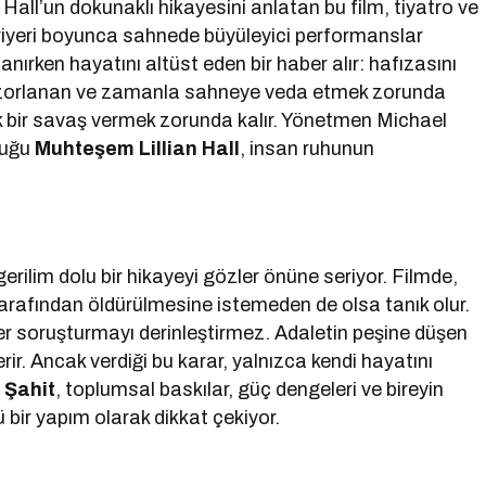
 Hall’un dokunaklı hikayesini anlatan bu film, tiyatro ve
ariyeri boyunca sahnede büyüleyici performanslar
lanırken hayatını altüst eden bir haber alır: hafızasını
ta zorlanan ve zamanla sahneye veda etmek zorunda
ük bir savaş vermek zorunda kalır. Yönetmen Michael
duğu
Muhteşem Lillian Hall
, insan ruhunun
 gerilim dolu bir hikayeyi gözler önüne seriyor. Filmde,
 tarafından öldürülmesine istemeden de olsa tanık olur.
ler soruşturmayı derinleştirmez. Adaletin peşine düşen
r. Ancak verdiği bu karar, yalnızca kendi hayatını
.
Şahit
, toplumsal baskılar, güç dengeleri ve bireyin
 bir yapım olarak dikkat çekiyor.