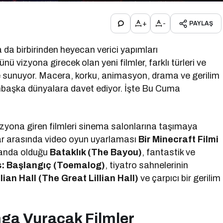
+
-
PAYLAŞ
 da birbirinden heyecan verici yapımları
 vizyona girecek olan yeni filmler, farklı türleri ve
paze sunuyor. Macera, korku, animasyon, drama ve gerilim
ambaşka dünyalara davet ediyor. İşte Bu Cuma
izyona giren filmleri sinema salonlarına taşımaya
ar arasında video oyun uyarlaması
Bir Minecraft Filmi
planda olduğu
Bataklık (The Bayou)
, fantastik ve
s: Başlangıç (Toemalog)
, tiyatro sahnelerinin
ian Hall (The Great Lillian Hall)
ve çarpıcı bir gerilim
a Vuracak Filmler