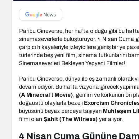
Paribu Cineverse, her hafta olduğu gibi bu hafta
sinemaseverlerle buluşturuyor. 4 Nisan Cuma günü
çarpıcı hikayeleriyle izleyicilere geniş bir yel
türlerinde beş yeni film, sinema tutkunlarını b
Sinemaseverleri Bekleyen Yepyeni Filmler!
Paribu Cineverse, dünya ile eş zamanlı olarak v
devam ediyor. Bu hafta vizyona girecek yapıml
(A Minecraft Movie)
, gerilim ve korkunun ön 
doğaüstü olaylarla bezeli
Exorcism Chronicle
büyüsünü beyaz perdeye taşıyan
Muhteşem Lill
filmi olan
Şahit (The Witness)
yer alıyor.
4 Nisan Cuma Gününe Damg