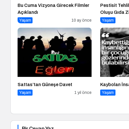
Bu Cuma Vizyona Girecek Filmler
Pestisit Tehli
Açıklandı
Oluşu Gıda Zi
Yaşam
10 ay önce
Yaşam
Sattas’tan Güneşe Davet
Kaybolan İns
Yaşam
1 yıl önce
Yaşam
Bir Cevap Yaz