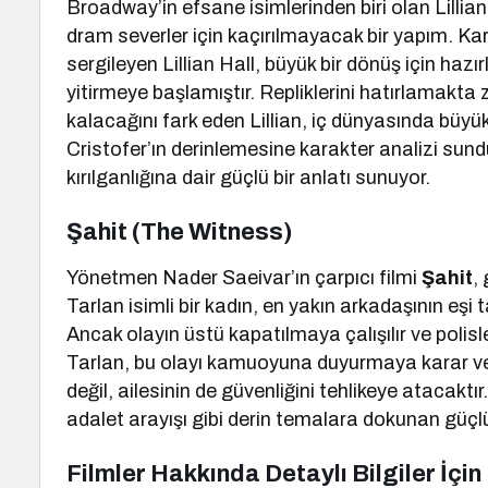
Broadway’in efsane isimlerinden biri olan Lillian
dram severler için kaçırılmayacak bir yapım. K
sergileyen Lillian Hall, büyük bir dönüş için hazır
yitirmeye başlamıştır. Repliklerini hatırlamak
kalacağını fark eden Lillian, iç dünyasında büy
Cristofer’ın derinlemesine karakter analizi sun
kırılganlığına dair güçlü bir anlatı sunuyor.
Şahit (The Witness)
Yönetmen Nader Saeivar’ın çarpıcı filmi
Şahit
,
Tarlan isimli bir kadın, en yakın arkadaşının eşi
Ancak olayın üstü kapatılmaya çalışılır ve polis
Tarlan, bu olayı kamuoyuna duyurmaya karar veri
değil, ailesinin de güvenliğini tehlikeye atacaktır
adalet arayışı gibi derin temalara dokunan güçlü
Filmler Hakkında Detaylı Bilgiler İçin