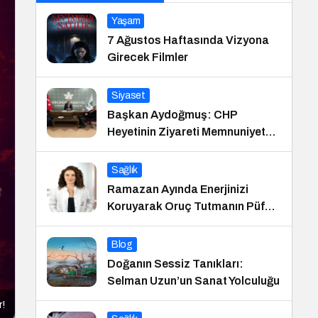
Yaşam
7 Ağustos Haftasında Vizyona
Girecek Filmler
Siyaset
Başkan Aydoğmuş: CHP
Heyetinin Ziyareti Memnuniyet
Verici
Sağlık
Ramazan Ayında Enerjinizi
Koruyarak Oruç Tutmanın Püf
Noktaları
Blog
Doğanın Sessiz Tanıkları:
Selman Uzun’un Sanat Yolculuğu
r!