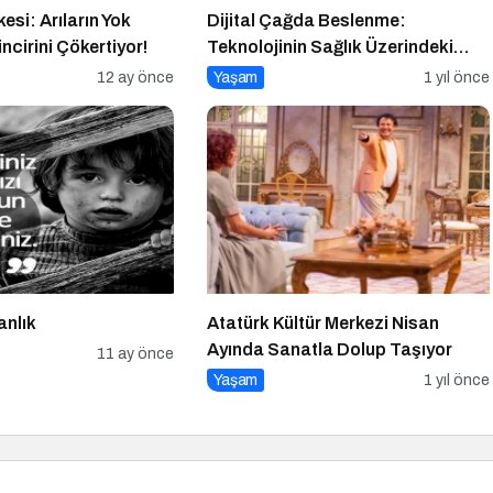
kesi: Arıların Yok
Dijital Çağda Beslenme:
ncirini Çökertiyor!
Teknolojinin Sağlık Üzerindeki
Etkileri ve Yeni Alışkanlıklar
12 ay önce
Yaşam
1 yıl önce
anlık
Atatürk Kültür Merkezi Nisan
Ayında Sanatla Dolup Taşıyor
11 ay önce
Yaşam
1 yıl önce