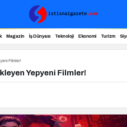
k
Magazin
İş Dünyası
Teknoloji
Ekonomi
Turizm
Siy
eni Filmler!
leyen Yepyeni Filmler!