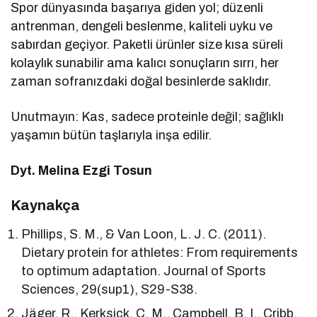
Spor dünyasında başarıya giden yol; düzenli
antrenman, dengeli beslenme, kaliteli uyku ve
sabırdan geçiyor. Paketli ürünler size kısa süreli
kolaylık sunabilir ama kalıcı sonuçların sırrı, her
zaman sofranızdaki doğal besinlerde saklıdır.
Unutmayın: Kas, sadece proteinle değil; sağlıklı
yaşamın bütün taşlarıyla inşa edilir.
Dyt. Melina Ezgi Tosun
Kaynakça
Phillips, S. M., & Van Loon, L. J. C. (2011).
Dietary protein for athletes: From requirements
to optimum adaptation. Journal of Sports
Sciences, 29(sup1), S29-S38.
Jäger, R., Kerksick, C. M., Campbell, B. I., Cribb,