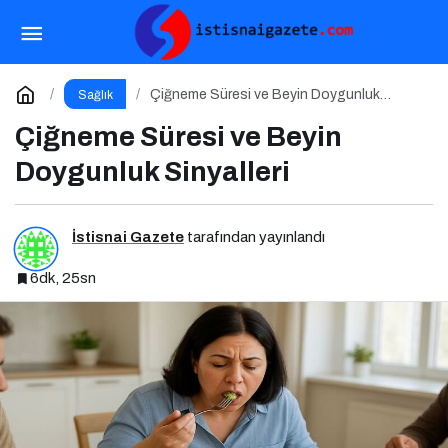
Protein Tozları, Barlar ve Hazır İçecekler:
Sporda Takviye mi, Tuzak mı?
Paylaş
Yorum Yap
Çiğneme Süresi ve Beyin Doygunluk
Sağlık
Sinyalleri
Çiğneme Süresi ve Beyin
Doygunluk Sinyalleri
İstisnai Gazete
tarafından yayınlandı
6dk, 25sn