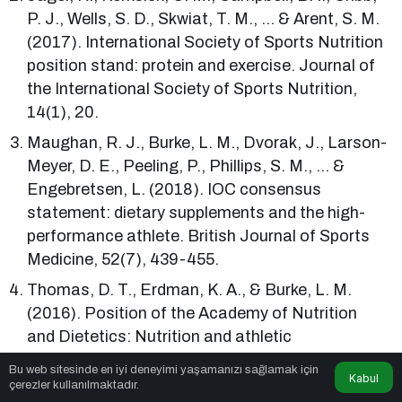
P. J., Wells, S. D., Skwiat, T. M., … & Arent, S. M.
(2017). International Society of Sports Nutrition
position stand: protein and exercise. Journal of
the International Society of Sports Nutrition,
14(1), 20.
Maughan, R. J., Burke, L. M., Dvorak, J., Larson-
Meyer, D. E., Peeling, P., Phillips, S. M., … &
Engebretsen, L. (2018). IOC consensus
statement: dietary supplements and the high-
performance athlete. British Journal of Sports
Medicine, 52(7), 439-455.
Thomas, D. T., Erdman, K. A., & Burke, L. M.
(2016). Position of the Academy of Nutrition
and Dietetics: Nutrition and athletic
performance. Journal of the Academy of
Bu web sitesinde en iyi deneyimi yaşamanızı sağlamak için
Kabul
Nutrition and Dietetics, 116(3), 501-528.
çerezler kullanılmaktadır.