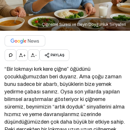
Çiğneme Süresi ve Beyin Doygunluk Sinyalleri
+
-
PAYLAŞ
“Bir lokmayı kırk kere çiğne” öğüdünü
çocukluğumuzdan beri duyarız. Ama çoğu zaman
bunu sadece bir abartı, büyüklerin bize yemek
yedirme çabası sanırız. Oysa son yıllarda yapılan
bilimsel araştırmalar gösteriyor ki çiğneme
süremiz, beynimizin “artık doyduk” sinyallerini alma
hızımız ve yeme davranışlarımız üzerinde
düşündüğümüzden çok daha büyük bir etkiye sahip.
Peki gerçekten bir lokmayı uzun uzun çiğnemek,