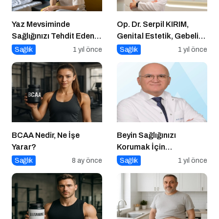
Yaz Mevsiminde
Op. Dr. Serpil KIRIM,
Sağlığınızı Tehdit Eden
Genital Estetik, Gebelik
Hastalıklara Dikkat!
ve Doğum Nedir?
Sağlık
1 yıl önce
Sağlık
1 yıl önce
BCAA Nedir, Ne İşe
Beyin Sağlığınızı
Yarar?
Korumak İçin
Uygulayabileceğiniz 7
Sağlık
8 ay önce
Sağlık
1 yıl önce
Etkili Yöntem