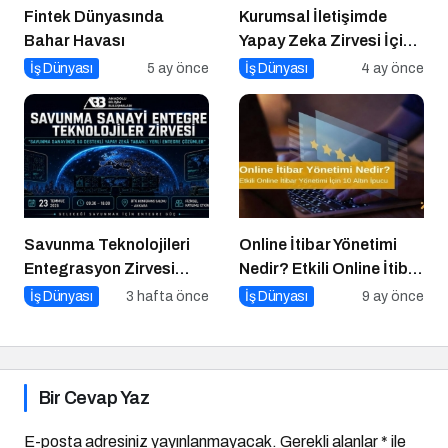
Fintek Dünyasında
Kurumsal İletişimde
Bahar Havası
Yapay Zeka Zirvesi İçin
Geri Sayım!
İş Dünyası
5 ay önce
İş Dünyası
4 ay önce
Savunma Teknolojileri
Online İtibar Yönetimi
Entegrasyon Zirvesi
Nedir? Etkili Online İtibar
Ankara’da
Yönetimi İçin 10 Altın
İş Dünyası
3 hafta önce
İş Dünyası
9 ay önce
Gerçekleşecek!
İpucu
Bir Cevap Yaz
E-posta adresiniz yayınlanmayacak.
Gerekli alanlar
*
ile