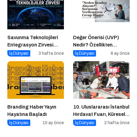
Savunma Teknolojileri
Değer Önerisi (UVP)
Entegrasyon Zirvesi
Nedir? Özellikten
Ankara’da
Faydaya Geçiş
İş Dünyası
3 hafta önce
İş Dünyası
8 ay önce
Gerçekleşecek!
Branding Haber Yayın
10. Uluslararası İstanbul
Hayatına Başladı
Hırdavat Fuarı, Küresel
Ticaretin Yeni Merkezi
İş Dünyası
10 ay önce
İş Dünyası
2 hafta önce
Olmaya Hazırlanıyor