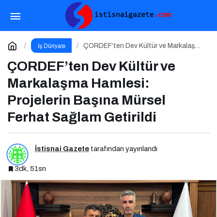
Kamu Bilgi ve İletişim Teknolojileri Konferansı
2026 İçin Geri Sayım!
Paylaş
Yorum Yap
ÇORDEF’ten Dev Kültür ve Markalaşma
İş Dünyası
Hamlesi: Projelerin Başına Mürsel
Ferhat Sağlam Getirildi
ÇORDEF’ten Dev Kültür ve
Markalaşma Hamlesi:
Projelerin Başına Mürsel
Ferhat Sağlam Getirildi
İstisnai Gazete
tarafından yayınlandı
3dk, 51sn