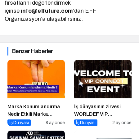
fırsatlarını değerlendirmek
içinse
info@effuture.com
‘dan EFF
Organizasyon’a ulaşabilirsiniz.
Benzer Haberler
Marka Konumlandırma
İş dünyasının zirvesi
Nedir Etkili Marka
WORLDEF VIP
Konumlandırma İçin 10
Connect’te buluştu
İş Dünyası
8 ay önce
İş Dünyası
2 ay önce
Altın İpucu