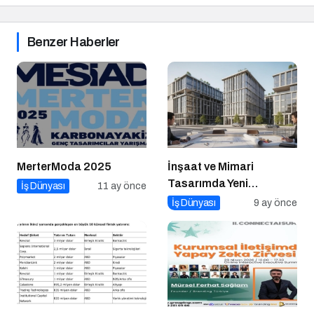
Benzer Haberler
MerterModa 2025
İnşaat ve Mimari
Tasarımda Yeni
İş Dünyası
11 ay önce
Standartlar Belirliyor
İş Dünyası
9 ay önce