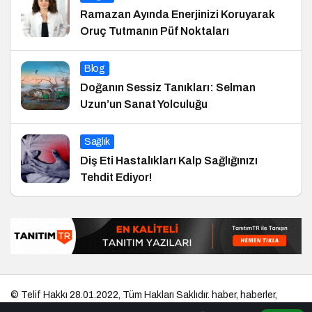
Ramazan Ayında Enerjinizi Koruyarak
Oruç Tutmanın Püf Noktaları
Blog
Doğanın Sessiz Tanıkları: Selman
Uzun’un Sanat Yolculuğu
Sağlık
Diş Eti Hastalıkları Kalp Sağlığınızı
Tehdit Ediyor!
© Telif Hakkı 28.01.2022, Tüm Hakları Saklıdır.
haber
,
haberler
,
gezilecek yerler
,
en iyiler listesi
,
bihaber
,
startup
,
sağlıklı
,
eshaber
,