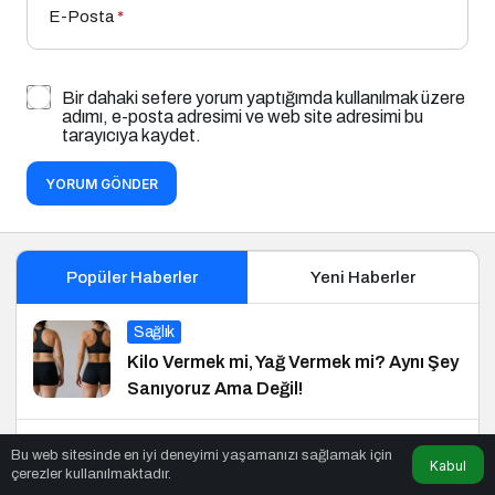
E-Posta
*
Bir dahaki sefere yorum yaptığımda kullanılmak üzere
adımı, e-posta adresimi ve web site adresimi bu
tarayıcıya kaydet.
YORUM GÖNDER
Popüler Haberler
Yeni Haberler
Sağlık
Kilo Vermek mi, Yağ Vermek mi? Aynı Şey
Sanıyoruz Ama Değil!
Siyaset
Bu web sitesinde en iyi deneyimi yaşamanızı sağlamak için
Kabul
çerezler kullanılmaktadır.
Başkan Aydoğmuş: CHP Heyetinin