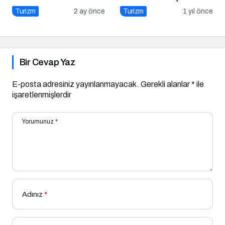
Denizli Kebapçısı
Turizm
2 ay önce
Turizm
1 yıl önce
Bir Cevap Yaz
E-posta adresiniz yayınlanmayacak.
Gerekli alanlar
*
ile
işaretlenmişlerdir
Yorumunuz
*
Adınız
*