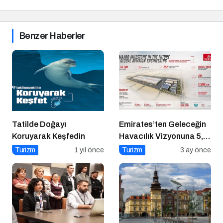
Benzer Haberler
Tatilde Doğayı
Emirates’ten Geleceğin
Koruyarak Keşfedin
Havacılık Vizyonuna 5,1
Milyar Dolarlık Dev
Turizm
1 yıl önce
Turizm
3 ay önce
Yatırım