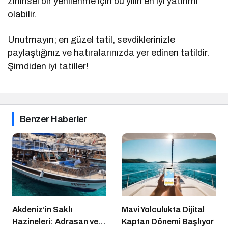
zihinsel bir yenilenme için bu yılın en iyi yatırımı
olabilir.
Unutmayın; en güzel tatil, sevdiklerinizle
paylaştığınız ve hatıralarınızda yer edinen tatildir.
Şimdiden iyi tatiller!
Benzer Haberler
Akdeniz’in Saklı
Mavi Yolculukta Dijital
Hazineleri: Adrasan ve
Kaptan Dönemi Başlıyor