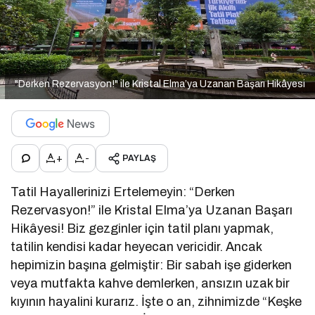
"Derken Rezervasyon!" ile Kristal Elma’ya Uzanan Başarı Hikâyesi
+
-
PAYLAŞ
Tatil Hayallerinizi Ertelemeyin: “Derken
Rezervasyon!” ile Kristal Elma’ya Uzanan Başarı
Hikâyesi! Biz gezginler için tatil planı yapmak,
tatilin kendisi kadar heyecan vericidir. Ancak
hepimizin başına gelmiştir: Bir sabah işe giderken
veya mutfakta kahve demlerken, ansızın uzak bir
kıyının hayalini kurarız. İşte o an, zihnimizde “Keşke