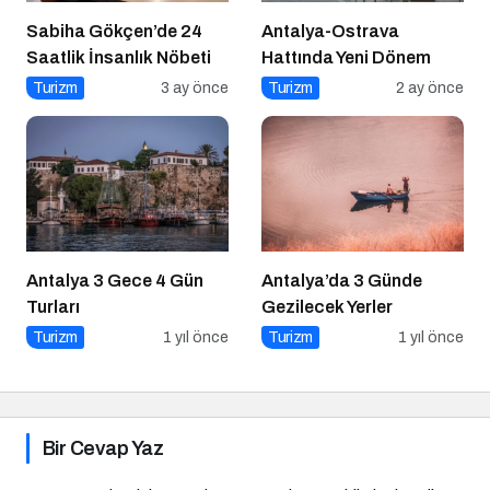
Sabiha Gökçen’de 24
Antalya-Ostrava
Saatlik İnsanlık Nöbeti
Hattında Yeni Dönem
Turizm
3 ay önce
Turizm
2 ay önce
Antalya 3 Gece 4 Gün
Antalya’da 3 Günde
Turları
Gezilecek Yerler
Turizm
1 yıl önce
Turizm
1 yıl önce
Bir Cevap Yaz