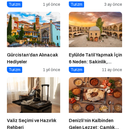
Çevresi
Turizm
1 yıl önce
Turizm
3 ay önce
Gürcistan’dan Alınacak
Eylülde Tatil Yapmak İçin
Hediyeler
6 Neden: Sakinlik,
Ekonomi ve Keyif Bir
Turizm
1 yıl önce
Turizm
11 ay önce
Arada
Valiz Seçimi ve Hazırlık
Denizli’nin Kalbinden
Rehberi
Gelen Lezzet: Çamlık