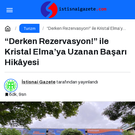
Karne Zilinden Yaz Esintilerine
Paylaş
Yorum Yap
“Derken Rezervasyon!” ile Kristal Elma’ya
Turizm
Uzanan Başarı Hikâyesi
“Derken Rezervasyon!” ile
Kristal Elma’ya Uzanan Başarı
Hikâyesi
İstisnai Gazete
tarafından yayınlandı
6dk, 9sn