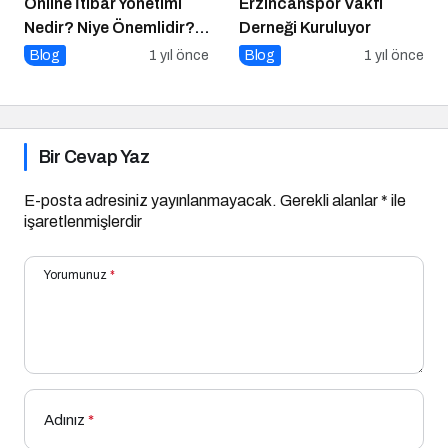
Online İtibar Yönetimi
Erzincanspor Vakfı
Nedir? Niye Önemlidir?
Derneği Kuruluyor
Online İtibar Yönetimi
Blog
1 yıl önce
Blog
1 yıl önce
Nasıl Uygulanır?
Bir Cevap Yaz
E-posta adresiniz yayınlanmayacak.
Gerekli alanlar
*
ile
işaretlenmişlerdir
Yorumunuz
*
Adınız
*