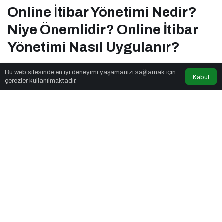
Online İtibar Yönetimi Nedir?
Niye Önemlidir? Online İtibar
Yönetimi Nasıl Uygulanır?
Bu web sitesinde en iyi deneyimi yaşamanızı sağlamak için
Kabul
İstisnai Gazete
tarafından yayınlandı
çerezler kullanılmaktadır.
6dk, 31sn
Online İtibar Yönetimi Nedir? Niye Önemlidir? Online İtibar Yönetimi