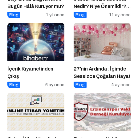
Bugün Hâlâ Kuruyor mu?
Nedir? Niye Önemlidir?
Nasıl Yapılır?
Blog
1 yıl önce
Blog
11 ay önce
İçerik Kıyametinden
27’nin Ardında: İçimde
Çıkış
Sessizce Çoğalan Hayat
Blog
6 ay önce
Blog
4 ay önce