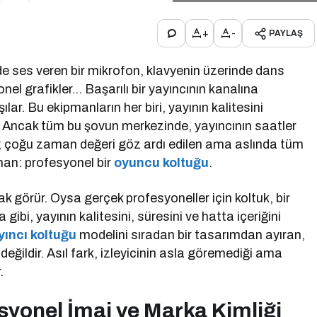
+
-
PAYLAŞ
de ses veren bir mikrofon, klavyenin üzerinde dans
el grafikler… Başarılı bir yayıncının kanalına
ılar. Bu ekipmanların her biri, yayının kalitesini
. Ancak tüm bu şovun merkezinde, yayıncının saatler
r; çoğu zaman değeri göz ardı edilen ama aslında tüm
an: profesyonel bir
oyuncu koltuğu
.
ak görür. Oysa gerçek profesyoneller için koltuk, bir
gibi, yayının kalitesini, süresini ve hatta içeriğini
yıncı koltuğu
modelini sıradan bir tasarımdan ayıran,
 değildir. Asıl fark, izleyicinin asla göremediği ama
.
yonel İmaj ve Marka Kimliği