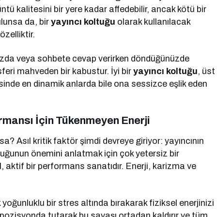
üntü kalitesini bir yere kadar affedebilir, ancak kötü bir
lunsa da, bir
yayıncı koltuğu
olarak kullanılacak
zelliktir.
nızda veya sohbete cevap verirken döndüğünüzde
feri mahveden bir kabustur. İyi bir
yayıncı koltuğu
, üst
inde en dinamik anlarda bile ona sessizce eşlik eden
rmansı İçin Tükenmeyen Enerji
? Asıl kritik faktör şimdi devreye giriyor: yayıncının
ltuğunun önemini anlatmak için çok yetersiz bir
l, aktif bir performans sanatıdır. Enerji, karizma ve
yoğunluklu bir stres altında bırakarak fiziksel enerjinizi
 pozisyonda tutarak bu savaşı ortadan kaldırır ve tüm