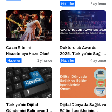
Haberler
3 ay önce
Cazın Ritmini
Doktorclub Awards
Hissetmeye Hazır Olun!
2025: Türkiye’nin Sağlık
Ödülleri 9. Kez
Haberler
1 yıl önce
Haberler
4 ay önce
Sahiplerini Buluyor
Türkiye’nin Dijital
Dijital Dünyada Sağlık ve
Gündemini Belirleyen 15
Eğitim İçeriklerinin