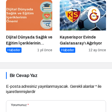
Dijital Dünyada Sağlık ve
Kayserispor Evinde
Eğitim İçeriklerinin
Galatasaray’ı Ağırlıyor
Önemi
Haberler
1 yıl önce
Haberler
12 ay önce
Bir Cevap Yaz
E-posta adresiniz yayınlanmayacak.
Gerekli alanlar
*
ile
işaretlenmişlerdir
Yorumunuz
*