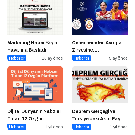
Marketing Haber Yayın
Cehennemden Avrupa
Hayatına Başladı
Zirvesine:
Galatasaray’ın Kritik
Haberler
10 ay önce
Haberler
9 ay önce
Ajax Sınavı
Dijital Dünyanın Nabzını
Deprem Gerçeği ve
Tutan 12 Özgün
Türkiye’deki Aktif Fay
Platform
Hatları (Tüm Şehirler)
Haberler
1 yıl önce
Haberler
1 yıl önce