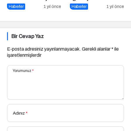
Haber Sitesi
Önemi
Haberler
1 yıl önce
Haberler
1 yıl önce
Bir Cevap Yaz
E-posta adresiniz yayınlanmayacak.
Gerekli alanlar
*
ile
işaretlenmişlerdir
Yorumunuz
*
Adınız
*