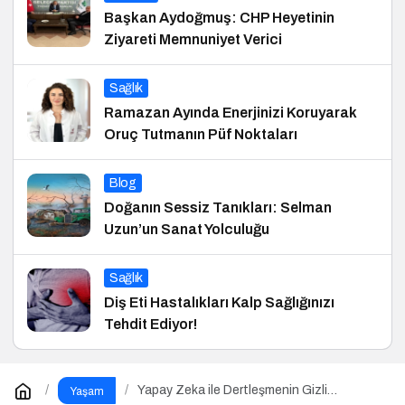
Başkan Aydoğmuş: CHP Heyetinin
Ziyareti Memnuniyet Verici
Sağlık
Ramazan Ayında Enerjinizi Koruyarak
Oruç Tutmanın Püf Noktaları
Blog
Doğanın Sessiz Tanıkları: Selman
Uzun’un Sanat Yolculuğu
Sağlık
Diş Eti Hastalıkları Kalp Sağlığınızı
Tehdit Ediyor!
Yapay Zeka ile Dertleşmenin Gizli
Yaşam
Tehlikeleri