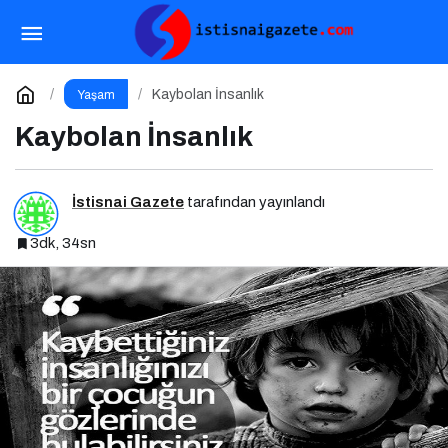
Yapay Zeka ile Dertleşmenin Gizli Tehlikeleri
Paylaş
Yorum Yap
Kaybolan İnsanlık
Yaşam
Kaybolan İnsanlık
İstisnai Gazete
tarafından yayınlandı
3dk, 34sn