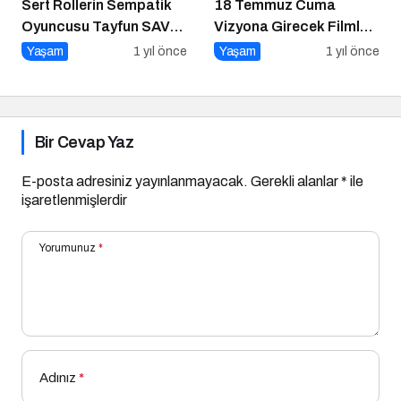
Sert Rollerin Sempatik
18 Temmuz Cuma
Oyuncusu Tayfun SAV
Vizyona Girecek Filmler
ile Söyleşi
Belli Oldu
Yaşam
1 yıl önce
Yaşam
1 yıl önce
Bir Cevap Yaz
E-posta adresiniz yayınlanmayacak.
Gerekli alanlar
*
ile
işaretlenmişlerdir
Yorumunuz
*
Adınız
*