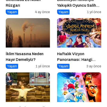
Rüzgarı
Yakışıklı Oyuncu Salih
GÜNEY ile Söyleşi
Yaşam
4 ay önce
Yaşam
1 yıl önce
İklim Yasasına Neden
Haftalık Vizyon
Hayır Demeliyiz?
Panoraması: Hangi
Filmi İzlemeli?
Yaşam
1 yıl önce
Yaşam
3 ay önce