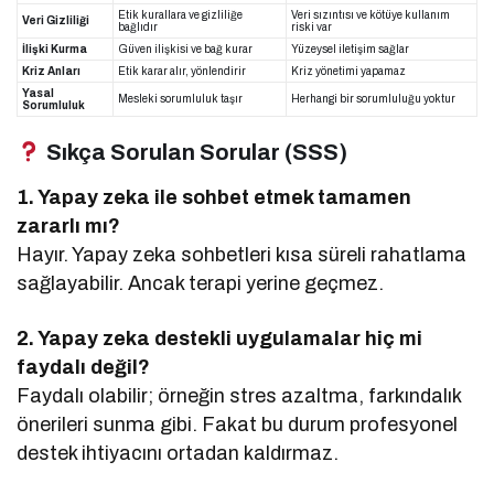
Etik kurallara ve gizliliğe
Veri sızıntısı ve kötüye kullanım
Veri Gizliliği
bağlıdır
riski var
İlişki Kurma
Güven ilişkisi ve bağ kurar
Yüzeysel iletişim sağlar
Kriz Anları
Etik karar alır, yönlendirir
Kriz yönetimi yapamaz
Yasal
Mesleki sorumluluk taşır
Herhangi bir sorumluluğu yoktur
Sorumluluk
Sıkça Sorulan Sorular (SSS)
1. Yapay zeka ile sohbet etmek tamamen
zararlı mı?
Hayır. Yapay zeka sohbetleri kısa süreli rahatlama
sağlayabilir. Ancak terapi yerine geçmez.
2. Yapay zeka destekli uygulamalar hiç mi
faydalı değil?
Faydalı olabilir; örneğin stres azaltma, farkındalık
önerileri sunma gibi. Fakat bu durum profesyonel
destek ihtiyacını ortadan kaldırmaz.