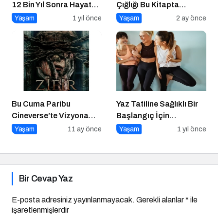
12 Bin Yıl Sonra Hayata
Çığlığı Bu Kitapta
Döndürüldü
Toplandı
Yaşam
1 yıl önce
Yaşam
2 ay önce
Bu Cuma Paribu
Yaz Tatiline Sağlıklı Bir
Cineverse’te Vizyona
Başlangıç İçin
Girecek Filmler
Beslenme
Yaşam
11 ay önce
Yaşam
1 yıl önce
Bir Cevap Yaz
E-posta adresiniz yayınlanmayacak.
Gerekli alanlar
*
ile
işaretlenmişlerdir