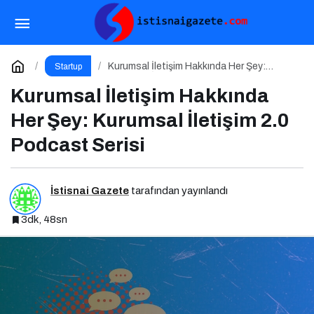
Google I/O 2026 ve Ajan Ekonomisi:
Girişimcinin Yeni Rakibi Arama Kutusu
Paylaş
Yorum Yap
Kurumsal İletişim Hakkında Her Şey:
Startup
Kurumsal İletişim 2.0 Podcast Serisi
Kurumsal İletişim Hakkında
Her Şey: Kurumsal İletişim 2.0
Podcast Serisi
İstisnai Gazete
tarafından yayınlandı
3dk, 48sn