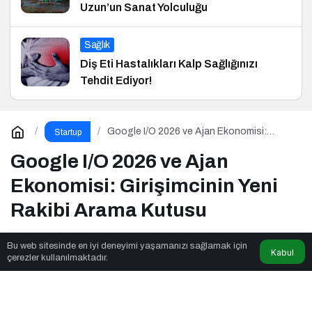
Uzun’un Sanat Yolculuğu
Sağlık
Diş Eti Hastalıkları Kalp Sağlığınızı
Tehdit Ediyor!
Google I/O 2026 ve Ajan Ekonomisi:
Startup
Girişimcinin Yeni Rakibi Arama Kutusu
Google I/O 2026 ve Ajan
Ekonomisi: Girişimcinin Yeni
Rakibi Arama Kutusu
Bu web sitesinde en iyi deneyimi yaşamanızı sağlamak için
Kabul
İstisnai Gazete
tarafından yayınlandı
çerezler kullanılmaktadır.
5dk, 53sn