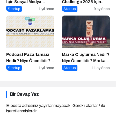
İçin Sosyal Medya
Challenge 2025 İçin
Etkinliği İçin Geri Sayım!
Geri Sayım Başladı
Startup
1 yıl önce
Startup
9 ay önce
Podcast Pazarlaması
Marka Oluşturma Nedir?
Nedir? Niye Önemlidir?
Niye Önemlidir? Marka
Podcast Pazarlaması
Oluşturma Nasıl Yapılır?
Startup
1 yıl önce
Startup
11 ay önce
Nasıl Yapılır?
Bir Cevap Yaz
E-posta adresiniz yayınlanmayacak.
Gerekli alanlar
*
ile
işaretlenmişlerdir