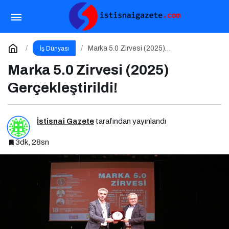
Bitcoin, İzolasyonist Politikaların Kazananı
Olabilir
Paylaş
Yorum Yap
Marka 5.0 Zirvesi (2025)
İş Dünyası
Gerçekleştirildi!
Marka 5.0 Zirvesi (2025)
Gerçekleştirildi!
İstisnai Gazete
tarafından yayınlandı
3dk, 28sn