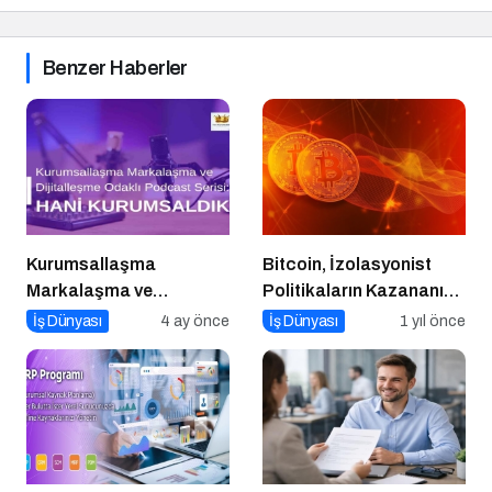
Benzer Haberler
Kurumsallaşma
Bitcoin, İzolasyonist
Markalaşma ve
Politikaların Kazananı
Dijitalleşme Odaklı
Olabilir
İş Dünyası
4 ay önce
İş Dünyası
1 yıl önce
Podcast Serisi: Hani
Kurumsaldık