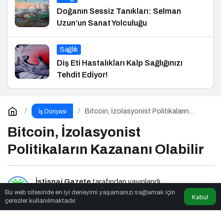
Doğanın Sessiz Tanıkları: Selman
Uzun’un Sanat Yolculuğu
Sağlık
Diş Eti Hastalıkları Kalp Sağlığınızı
Tehdit Ediyor!
Bitcoin, İzolasyonist Politikaların
İş Dünyası
Kazananı Olabilir
Bitcoin, İzolasyonist
Politikaların Kazananı Olabilir
İstisnai Gazete
tarafından yayınlandı
Bu web sitesinde en iyi deneyimi yaşamanızı sağlamak için
Kabul
çerezler kullanılmaktadır.
4dk, 11sn