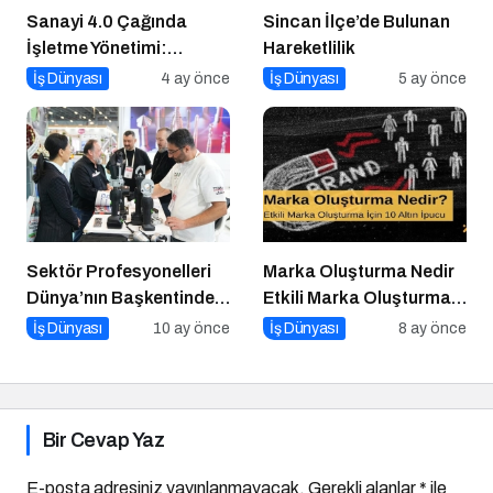
Sanayi 4.0 Çağında
Sincan İlçe’de Bulunan
İşletme Yönetimi:
Hareketlilik
Modern Yazılım
İş Dünyası
4 ay önce
İş Dünyası
5 ay önce
Çözümleriyle Geleceği
İnşa Etmek
Sektör Profesyonelleri
Marka Oluşturma Nedir
Dünya’nın Başkentinde
Etkili Marka Oluşturma
Buluşacak!
için 10 Altın İpucu
İş Dünyası
10 ay önce
İş Dünyası
8 ay önce
Bir Cevap Yaz
E-posta adresiniz yayınlanmayacak.
Gerekli alanlar
*
ile