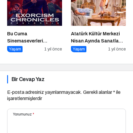
Bu Cuma
Atatürk Kültür Merkezi
Sinemaseverleri
Nisan Ayında Sanatla
Bekleyen Yepyeni Filmler!
Dolup Taşıyor
Yaşam
1 yıl önce
Yaşam
1 yıl önce
Bir Cevap Yaz
E-posta adresiniz yayınlanmayacak.
Gerekli alanlar
*
ile
işaretlenmişlerdir
Yorumunuz
*