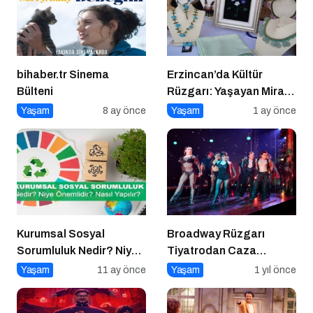
bihaber.tr Sinema
Erzincan’da Kültür
Bülteni
Rüzgarı: Yaşayan Miras
Şöleni Şehre İz Bıraktı
Yaşam
8 ay önce
Yaşam
1 ay önce
Kurumsal Sosyal
Broadway Rüzgarı
Sorumluluk Nedir? Niye
Tiyatrodan Caza
Önemlidir? Kurumsal
Dopdolu Bir Program
Yaşam
11 ay önce
Yaşam
1 yıl önce
Sosyal Sorumluluk Nasıl
Yapılır?