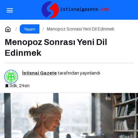
Haftalık Vizyon Panoraması: Hangi Filmi
İzlemeli?
Paylaş
Yorum Yap
Menopoz Sonrası Yeni Dil Edinmek
Yaşam
Menopoz Sonrası Yeni Dil
Edinmek
İstisnai Gazete
tarafından yayınlandı
3dk, 24sn