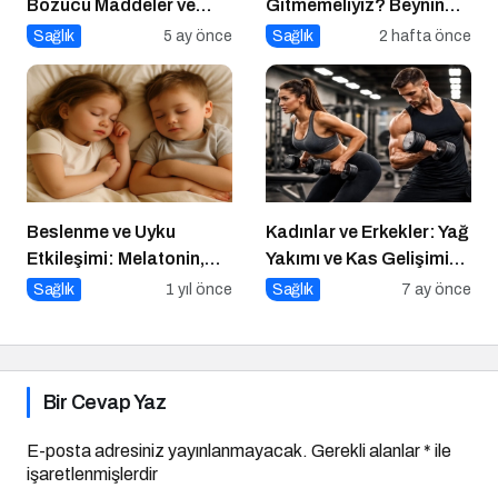
Bozucu Maddeler ve
Gitmemeliyiz? Beynin
Paketli Gıdalar
Satın Alma Psikolojisi
Sağlık
5 ay önce
Sağlık
2 hafta önce
Beslenme ve Uyku
Kadınlar ve Erkekler: Yağ
Etkileşimi: Melatonin,
Yakımı ve Kas Gelişimi
Triptofan ve Çocuk
Arasındaki Farklar
Sağlık
1 yıl önce
Sağlık
7 ay önce
Davranışları
Bir Cevap Yaz
E-posta adresiniz yayınlanmayacak.
Gerekli alanlar
*
ile
işaretlenmişlerdir