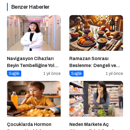
Benzer Haberler
Navigasyon Cihazları
Ramazan Sonrası
Beyin Tembelliğine Yol
Beslenme: Dengeli ve
Açıyor mu?
Sağlıklı Bir Geçiş İçin
Sağlık
1 yıl önce
Sağlık
1 yıl önce
İpuçları
Çocuklarda Hormon
Neden Markete Aç