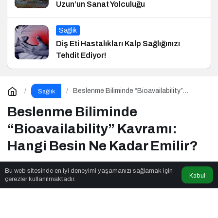
Uzun’un Sanat Yolculuğu
Sağlık
Diş Eti Hastalıkları Kalp Sağlığınızı
Tehdit Ediyor!
Beslenme Biliminde “Bioavailability”
Sağlık
Kavramı: Hangi Besin Ne Kadar Emilir?
Beslenme Biliminde
“Bioavailability” Kavramı:
Hangi Besin Ne Kadar Emilir?
Bu web sitesinde en iyi deneyimi yaşamanızı sağlamak için
Kabul
İstisnai Gazete
tarafından yayınlandı
çerezler kullanılmaktadır.
5dk, 53sn