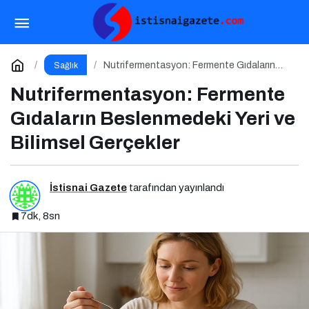
Beslenme Biliminde “Bioavailability” Kavramı:
Hangi Besin Ne Kadar Emilir?
Paylaş
Yorum Yap
Nutrifermentasyon: Fermente Gıdaların
Sağlık
Beslenmedeki Yeri ve Bilimsel Gerçekler
Nutrifermentasyon: Fermente
Gıdaların Beslenmedeki Yeri ve
Bilimsel Gerçekler
İstisnai Gazete
tarafından yayınlandı
7dk, 8sn