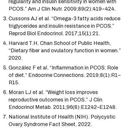
regularity and insulin sensitivity in women with
PCOS.” Am J Clin Nutr. 2009;89(2):419–424.
Cussons AJ et al. “Omega-3 fatty acids reduce
triglycerides and insulin resistance in PCOS.”
Reprod Biol Endocrinol. 2017;15(1):21.
Harvard T.H. Chan School of Public Health,
“Dietary fiber and ovulatory function in women.”
2020.
González F et al. “Inflammation in PCOS: Role
of diet.” Endocrine Connections. 2019;8(1):R1–
R15.
Moran LJ et al. “Weight loss improves
reproductive outcomes in PCOS.” J Clin
Endocrinol Metab. 2011;96(8):E1242–E1248.
National Institute of Health (NIH). Polycystic
Ovary Syndrome Fact Sheet. 2022.