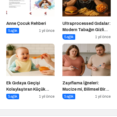
Anne Çocuk Rehberi
Ultraprocessed Gıdalar:
Modern Tabağın Gizli
Sağlık
1 yıl önce
Psikobiyolojisi
Sağlık
1 yıl önce
Ek Gıdaya Geçişi
Zayıflama İğneleri:
Kolaylaştıran Küçük
Mucize mi, Bilimsel Bir
Sırlar
Araç mı?
Sağlık
1 yıl önce
Sağlık
1 yıl önce