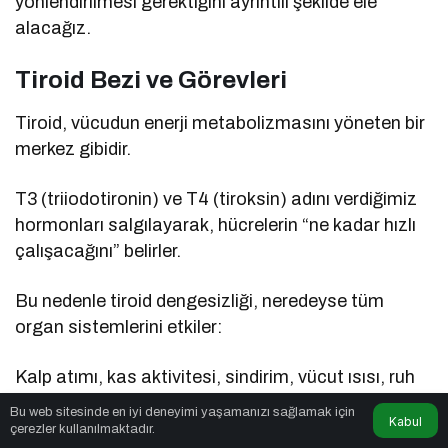
yönlendirilmesi gerektiğini ayrıntılı şekilde ele
alacağız.
Tiroid Bezi ve Görevleri
Tiroid, vücudun enerji metabolizmasını yöneten bir
merkez gibidir.
T3 (triiodotironin) ve T4 (tiroksin) adını verdiğimiz
hormonları salgılayarak, hücrelerin “ne kadar hızlı
çalışacağını” belirler.
Bu nedenle tiroid dengesizliği, neredeyse tüm
organ sistemlerini etkiler:
Kalp atımı, kas aktivitesi, sindirim, vücut ısısı, ruh
hali, hatta saç dökülmesi bile bu hormonlara
Bu web sitesinde en iyi deneyimi yaşamanızı sağlamak için
Kabul
bağlıdır.
çerezler kullanılmaktadır.