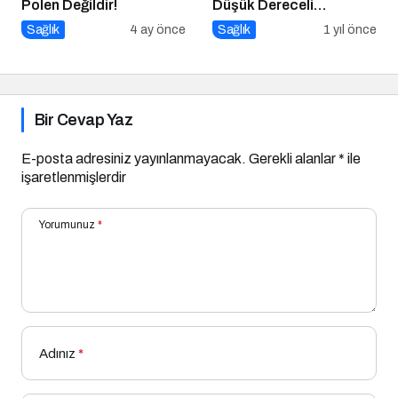
Polen Değildir!
Düşük Dereceli
Enflamasyonun Kronik
Sağlık
4 ay önce
Sağlık
1 yıl önce
Hastalıklara Etkisi
Bir Cevap Yaz
E-posta adresiniz yayınlanmayacak.
Gerekli alanlar
*
ile
işaretlenmişlerdir
Yorumunuz
*
Adınız
*