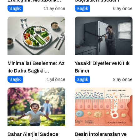
Sağlıkta Yeni Bir
Sağlık
11 ay önce
Sağlık
6 ay önce
Perspektif
Minimalist Beslenme: Az
Yasaklı Diyetler ve Kıtlık
ile Daha Sağlıklı
Bilinci
Yaşamak
Sağlık
1 yıl önce
Sağlık
9 ay önce
Bahar Alerjisi Sadece
Besin İntoleransları ve