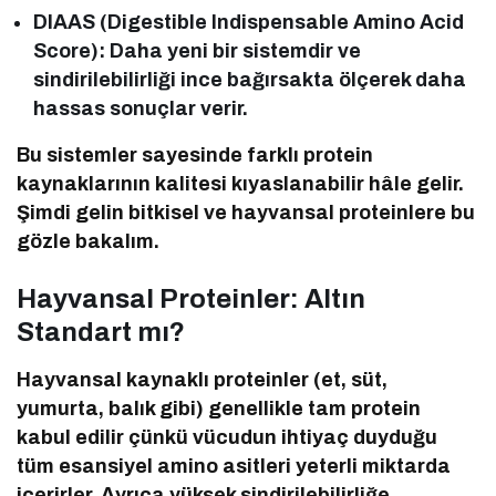
DIAAS (Digestible Indispensable Amino Acid
Score): Daha yeni bir sistemdir ve
sindirilebilirliği ince bağırsakta ölçerek daha
hassas sonuçlar verir.
Bu sistemler sayesinde farklı protein
kaynaklarının kalitesi kıyaslanabilir hâle gelir.
Şimdi gelin bitkisel ve hayvansal proteinlere bu
gözle bakalım.
Hayvansal Proteinler: Altın
Standart mı?
Hayvansal kaynaklı proteinler (et, süt,
yumurta, balık gibi) genellikle tam protein
kabul edilir çünkü vücudun ihtiyaç duyduğu
tüm esansiyel amino asitleri yeterli miktarda
içerirler. Ayrıca yüksek sindirilebilirliğe