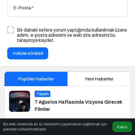
E-Posta
*
Bir dahaki sefere yorum yaptığımda kullanılmak üzere
adımı, e-posta adresimi ve web site adresimi bu
tarayıcıya kaydet.
YORUM GÖNDER
Popüler Haberler
Yeni Haberler
Yaşam
7 Ağustos Haftasında Vizyona Girecek
Filmler
Bu web sitesinde en iyi deneyimi yaşamanızı sağlamak için
Siyaset
Kabul
çerezler kullanılmaktadır.
Başkan Aydoğmuş: CHP Heyetinin