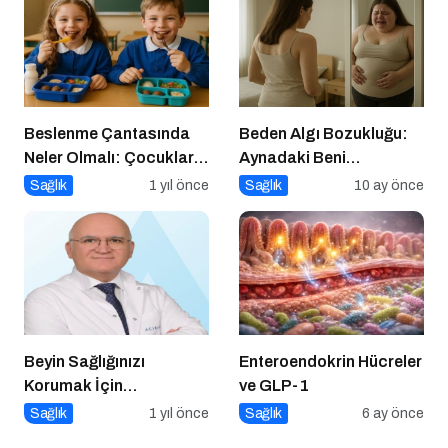
Beslenme Çantasında
Beden Algı Bozukluğu:
Neler Olmalı: Çocuklar
Aynadaki Beni
İçin Lezzetli ve Dengeli
Sevememek
Sağlık
1 yıl önce
Sağlık
10 ay önce
Alternatifler
Beyin Sağlığınızı
Enteroendokrin Hücreler
Korumak İçin
ve GLP-1
Uygulayabileceğiniz 7
Sağlık
1 yıl önce
Sağlık
6 ay önce
Etkili Yöntem