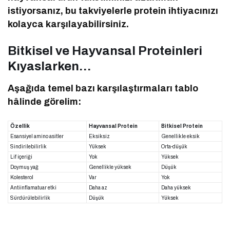
istiyorsanız, bu takviyelerle protein ihtiyacınızı
kolayca karşılayabilirsiniz.
Bitkisel ve Hayvansal Proteinleri
Kıyaslarken…
Aşağıda temel bazı karşılaştırmaları tablo
hâlinde görelim:
Özellik
Hayvansal Protein
Bitkisel Protein
Esansiyel amino asitler
Eksiksiz
Genellikle eksik
Sindirilebilirlik
Yüksek
Orta-düşük
Lif içeriği
Yok
Yüksek
Doymuş yağ
Genellikle yüksek
Düşük
Kolesterol
Var
Yok
Antiinflamatuar etki
Daha az
Daha yüksek
Sürdürülebilirlik
Düşük
Yüksek