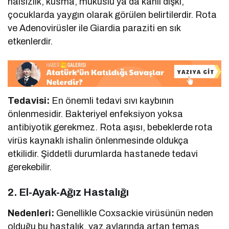
halsizlik, kusma, mukuslu ya da kanlı dışkı,
çocuklarda yaygın olarak görülen belirtilerdir. Rota
ve Adenovirüsler ile Giardia paraziti en sık
etkenlerdir.
Tedavisi:
En önemli tedavi sıvı kaybının
önlenmesidir. Bakteriyel enfeksiyon yoksa
antibiyotik gerekmez. Rota aşısı, bebeklerde rota
virüs kaynaklı ishalin önlenmesinde oldukça
etkilidir. Şiddetli durumlarda hastanede tedavi
gerekebilir.
2.
El-Ayak-Ağız Hastalığı
Nedenleri:
Genellikle Coxsackie virüsünün neden
olduğu bu hastalık, yaz aylarında artan temas