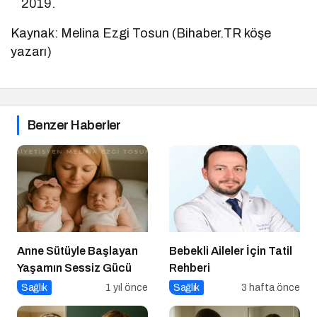
2019.
Kaynak: Melina Ezgi Tosun (Bihaber.TR köşe
yazarı)
Benzer Haberler
Anne Sütüyle Başlayan
Bebekli Aileler İçin Tatil
Yaşamın Sessiz Gücü
Rehberi
Sağlık
1 yıl önce
Sağlık
3 hafta önce