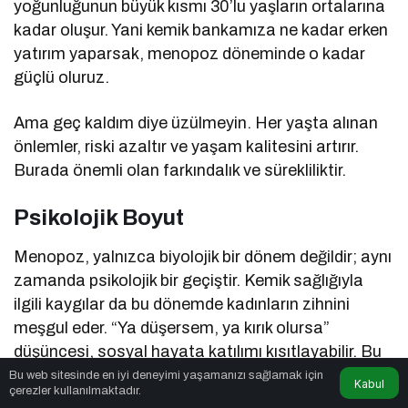
yoğunluğunun büyük kısmı 30’lu yaşların ortalarına
kadar oluşur. Yani kemik bankamıza ne kadar erken
yatırım yaparsak, menopoz döneminde o kadar
güçlü oluruz.
Ama geç kaldım diye üzülmeyin. Her yaşta alınan
önlemler, riski azaltır ve yaşam kalitesini artırır.
Burada önemli olan farkındalık ve sürekliliktir.
Psikolojik Boyut
Menopoz, yalnızca biyolojik bir dönem değildir; aynı
zamanda psikolojik bir geçiştir. Kemik sağlığıyla
ilgili kaygılar da bu dönemde kadınların zihnini
meşgul eder. “Ya düşersem, ya kırık olursa”
düşüncesi, sosyal hayata katılımı kısıtlayabilir. Bu
nedenle hem fiziksel hem ruhsal açıdan destek çok
Bu web sitesinde en iyi deneyimi yaşamanızı sağlamak için
Kabul
çerezler kullanılmaktadır.
önemlidir. Düzenli egzersiz yapmak, sosyal