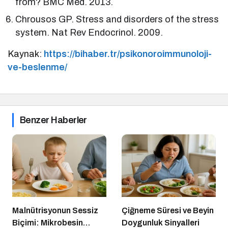
from? BMC Med. 2013.
Chrousos GP. Stress and disorders of the stress
system. Nat Rev Endocrinol. 2009.
Kaynak:
https://bihaber.tr/psikonoroimmunoloji-
ve-beslenme/
Benzer Haberler
Malnütrisyonun Sessiz
Çiğneme Süresi ve Beyin
Biçimi: Mikrobesin
Doygunluk Sinyalleri