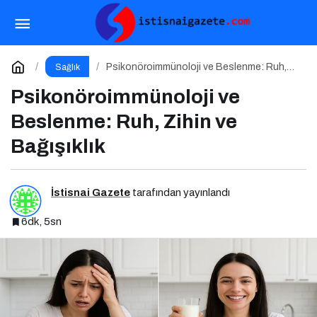
Menopozda Kemik Sağlığı ve Riskleri
Paylaş
Yorum Yap
Psikonöroimmünoloji ve Beslenme: Ruh,
Sağlık
Zihin ve Bağışıklık
Psikonöroimmünoloji ve
Beslenme: Ruh, Zihin ve
Bağışıklık
İstisnai Gazete
tarafından yayınlandı
6dk, 5sn