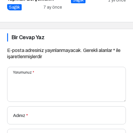
Sağlık
1 yıl önce
Sağlıklı mı?
Sağlık
7 ay önce
Bir Cevap Yaz
E-posta adresiniz yayınlanmayacak.
Gerekli alanlar
*
ile
işaretlenmişlerdir
Yorumunuz
*
Adınız
*