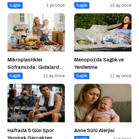
Eksikliklerinin
Sağlık
1 yıl önce
Sağlık
10 ay önce
Nörogelişim Üzerindeki
Etkisi
Mikroplastikler
Menopozda Sağlık ve
Soframızda: Gıdalardan
Yenilenme
Bedenimize Nasıl
Sağlık
11 ay önce
Sağlık
11 ay önce
Geçiyor?
Haftada 5 Gün Spor
Anne Sütü Alerjisi
Yapmak Gerçekten