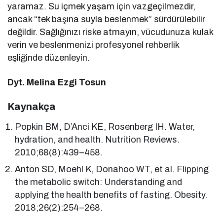
yaramaz. Su içmek yaşam için vazgeçilmezdir,
ancak “tek başına suyla beslenmek” sürdürülebilir
değildir. Sağlığınızı riske atmayın, vücudunuza kulak
verin ve beslenmenizi profesyonel rehberlik
eşliğinde düzenleyin.
Dyt. Melina Ezgi Tosun
Kaynakça
Popkin BM, D’Anci KE, Rosenberg IH. Water,
hydration, and health. Nutrition Reviews.
2010;68(8):439–458.
Anton SD, Moehl K, Donahoo WT, et al. Flipping
the metabolic switch: Understanding and
applying the health benefits of fasting. Obesity.
2018;26(2):254–268.