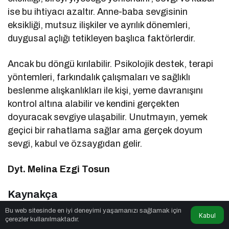
ise bu ihtiyacı azaltır. Anne-baba sevgisinin
eksikliği, mutsuz ilişkiler ve ayrılık dönemleri,
duygusal açlığı tetikleyen başlıca faktörlerdir.
Ancak bu döngü kırılabilir. Psikolojik destek, terapi
yöntemleri, farkındalık çalışmaları ve sağlıklı
beslenme alışkanlıkları ile kişi, yeme davranışını
kontrol altına alabilir ve kendini gerçekten
doyuracak sevgiye ulaşabilir. Unutmayın, yemek
geçici bir rahatlama sağlar ama gerçek doyum
sevgi, kabul ve özsaygıdan gelir.
Dyt. Melina Ezgi Tosun
Kaynakça
Bu web sitesinde en iyi deneyimi yaşamanızı sağlamak için
Macht, M. (2008). How emotions affect eating:
Kabul
çerezler kullanılmaktadır.
a five-way model. Appetite, 50(1), 1-11.