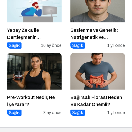
Yapay Zeka ile
Beslenme ve Genetik:
Dertleşmenin
Nutrigenetik ve
Görünmeyen Tehlikeleri!
Nutrigenomik’in Rolü
Sağlık
10 ay önce
Sağlık
1 yıl önce
Pre-Workout Nedir, Ne
Bağırsak Florası Neden
İşe Yarar?
Bu Kadar Önemli?
Sağlık
8 ay önce
Sağlık
1 yıl önce