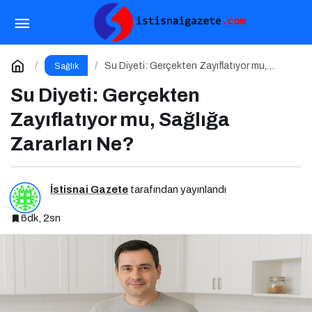
Yemeğe Duyulan Saplantı Bir Sevgi İhtiyacıdır
Paylaş
Yorum Yap
Su Diyeti: Gerçekten Zayıflatıyor mu,
Sağlık
Sağlığa Zararları Ne?
Su Diyeti: Gerçekten
Zayıflatıyor mu, Sağlığa
Zararları Ne?
İstisnai Gazete
tarafından yayınlandı
6dk, 2sn