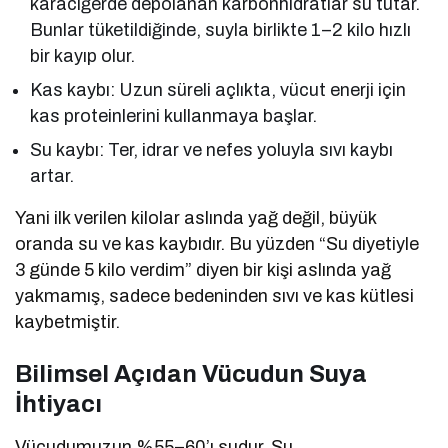
karaciğerde depolanan karbonhidratlar su tutar.
Bunlar tüketildiğinde, suyla birlikte 1–2 kilo hızlı
bir kayıp olur.
Kas kaybı: Uzun süreli açlıkta, vücut enerji için
kas proteinlerini kullanmaya başlar.
Su kaybı: Ter, idrar ve nefes yoluyla sıvı kaybı
artar.
Yani ilk verilen kilolar aslında yağ değil, büyük
oranda su ve kas kaybıdır. Bu yüzden “Su diyetiyle
3 günde 5 kilo verdim” diyen bir kişi aslında yağ
yakmamış, sadece bedeninden sıvı ve kas kütlesi
kaybetmiştir.
Bilimsel Açıdan Vücudun Suya
İhtiyacı
Vücudumuzun %55–60’ı sudur. Su,