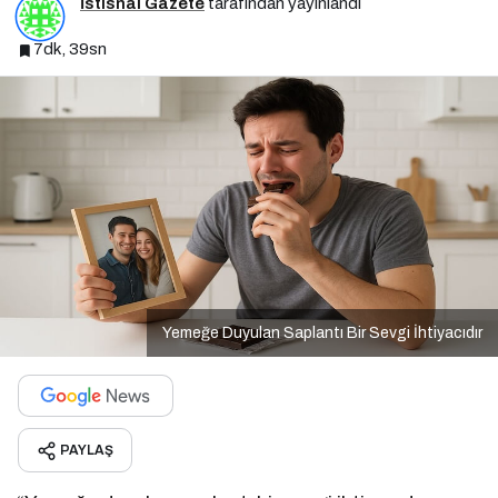
İstisnai Gazete
tarafından yayınlandı
7dk, 39sn
Yemeğe Duyulan Saplantı Bir Sevgi İhtiyacıdır
PAYLAŞ