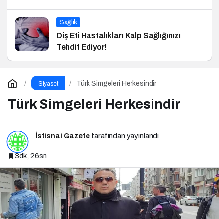
Sağlık
Diş Eti Hastalıkları Kalp Sağlığınızı
Tehdit Ediyor!
Türk Simgeleri Herkesindir
Siyaset
Türk Simgeleri Herkesindir
İstisnai Gazete
tarafından yayınlandı
3dk, 26sn