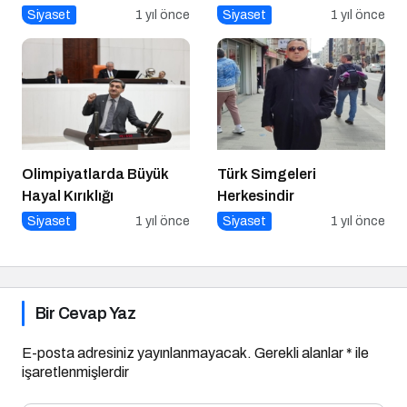
Kazınan Sivil Darbe
Memnuniyet Verici
Siyaset
1 yıl önce
Siyaset
1 yıl önce
Olimpiyatlarda Büyük
Türk Simgeleri
Hayal Kırıklığı
Herkesindir
Siyaset
1 yıl önce
Siyaset
1 yıl önce
Bir Cevap Yaz
E-posta adresiniz yayınlanmayacak.
Gerekli alanlar
*
ile
işaretlenmişlerdir