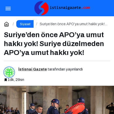
Türk Simgeleri Herkesindir
Paylaş
Yorum Yap
Suriye’den önce APO’ya umut hakkı yok!
Siyaset
Suriye düzelmeden APO’ya umut hakkı
yok!
Suriye’den önce APO’ya umut
hakkı yok! Suriye düzelmeden
APO’ya umut hakkı yok!
İstisnai Gazete
tarafından yayınlandı
1dk, 29sn