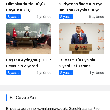
Olimpiyatlarda Büyük
Suriye’den önce APO’ya
Hayal Kırıklığı
umut hakkı yok! Suriye
düzelmeden APO’ya
Siyaset
1 yıl önce
Siyaset
6 ay önce
umut hakkı yok!
Başkan Aydoğmuş: CHP
19 Mart: Türkiye’nin
Heyetinin Ziyareti
Siyasi Hafızasına
Memnuniyet Verici
Kazınan Sivil Darbe
Siyaset
1 yıl önce
Siyaset
1 yıl önce
Bir Cevap Yaz
E-posta adresiniz yayınlanmayacak.
Gerekli alanlar
*
ile