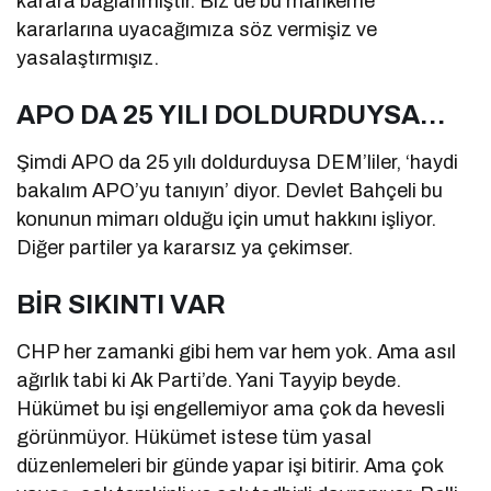
karara bağlanmıştır. Biz de bu mahkeme
kararlarına uyacağımıza söz vermişiz ve
yasalaştırmışız.
APO DA 25 YILI DOLDURDUYSA…
Şimdi APO da 25 yılı doldurduysa DEM’liler, ‘haydi
bakalım APO’yu tanıyın’ diyor. Devlet Bahçeli bu
konunun mimarı olduğu için umut hakkını işliyor.
Diğer partiler ya kararsız ya çekimser.
BİR SIKINTI VAR
CHP her zamanki gibi hem var hem yok. Ama asıl
ağırlık tabi ki Ak Parti’de. Yani Tayyip beyde.
Hükümet bu işi engellemiyor ama çok da hevesli
görünmüyor. Hükümet istese tüm yasal
düzenlemeleri bir günde yapar işi bitirir. Ama çok