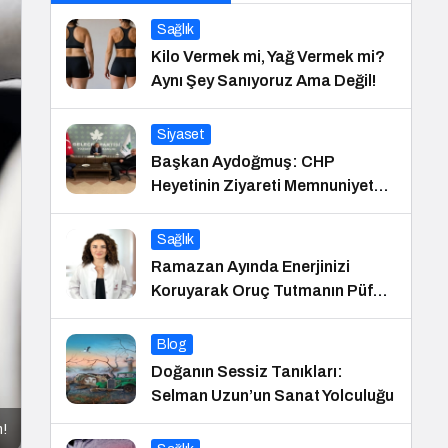
Sağlık
Kilo Vermek mi, Yağ Vermek mi?
Aynı Şey Sanıyoruz Ama Değil!
Siyaset
Başkan Aydoğmuş: CHP
Heyetinin Ziyareti Memnuniyet
Verici
Sağlık
Ramazan Ayında Enerjinizi
Koruyarak Oruç Tutmanın Püf
Noktaları
Blog
Doğanın Sessiz Tanıkları:
Selman Uzun’un Sanat Yolculuğu
m!