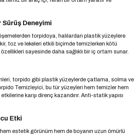
da temiz bir araç içi, ferah bir ortam yaratır ve
ir Sürüş Deneyimi
 döşemelerden torpidoya, halılardan plastik yüzeylere
r, toz ve lekeleri etkili biçimde temizlerken kötü
özellikleri sayesinde daha sağlıklı bir iç ortam sunar.
mleri, torpido gibi plastik yüzeylerde çatlama, solma ve
rpido Temizleyici, bu tür yüzeyleri hem temizler hem
kilerine karşı direnç kazandırır. Anti-statik yapısı
cu Etki
i, hem estetik görünüm hem de boyanın uzun ömürlü