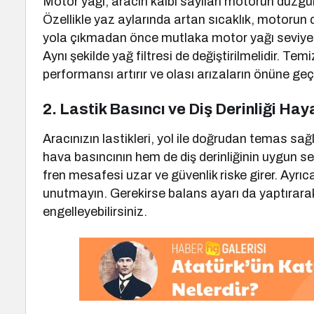
Motor yağı, aracın kalbi sayılan motorun düzgün
Özellikle yaz aylarında artan sıcaklık, motorun
yola çıkmadan önce mutlaka motor yağı seviyesini
Aynı şekilde yağ filtresi de değiştirilmelidir. Tem
performansı artırır ve olası arızaların önüne geç
2. Lastik Basıncı ve Diş Derinliği Ha
Aracınızın lastikleri, yol ile doğrudan temas sa
hava basıncının hem de diş derinliğinin uygun sev
fren mesafesi uzar ve güvenlik riske girer. Ayr
unutmayın. Gerekirse balans ayarı da yaptırarak 
engelleyebilirsiniz.