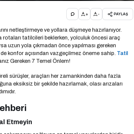
+
-
PAYLAŞ
arını netleştirmeye ve yollara düşmeye hazırlanıyor.
rotaları tatilcileri beklerken, yolculuk öncesi araç
. Oysa uzun yola çıkmadan önce yapılması gereken
m de konfor açısından vazgeçilmez öneme sahip.
Tatil
lmanız Gereken 7 Temel Önlem!
üreli sürüşler, araçları her zamankinden daha fazla
uğuna eksiksiz bir şekilde hazırlamak, olası arızaları
ımıdır.
Rehberi
mal Etmeyin