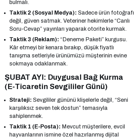
bulmalı.
Taktik 2 (Sosyal Medya):
Sadece ürün fotoğrafı
değil, güven satmak. Veteriner hekimlerle “Canlı
Soru-Cevap” yayınları yaparak otorite kurmak.
Taktik 3 (Reklam):
“Deneme Paketi” kurgusu.
Kâr etmeyi bir kenara bırakıp, düşük fiyatlı
tanışma setleriyle ürünümüzü müşterinin evine
sokmaya odaklanmak.
ŞUBAT AYI: Duygusal Bağ Kurma
(E-Ticaretin Sevgililer Günü)
Strateji:
Sevgililer gününü klişelerle değil, “Seni
karşılıksız seven tek dostun” temasıyla
sahiplenmek.
Taktik 1 (E-Posta):
Mevcut müşterilere, evcil
hayvanlarının ismine özel hazırlanmış dijital