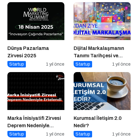
Dünya Pazarlama
Dijital Markalaşmanın
Zirvesi 2025
Tanımı Tarihçesi ve
Önemi
Startup
1 yıl önce
Startup
1 yıl önce
Marka İnisiyatifi Zirvesi
Kurumsal İletişim 2.0
Deprem Nedeniyle
Nedir?
Ertelendi
Startup
1 yıl önce
Startup
1 yıl önce