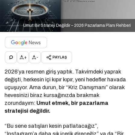
Umut Bir Strateji Değildir – 2026 Pazarlama Planı Rehberi
+
-
PAYLAŞ
2026’ya resmen giriş yaptık. Takvimdeki yaprak
değişti, herkesin içi kıpır kıpır, yeni hedefler havada
uçuşuyor. Ama durun, bir “Kriz Danışmanı” olarak
hevesinizi biraz kursağınızda bırakmak
zorundayım:
Umut etmek, bir pazarlama
stratejisi değildir.
“Bu sene satışları kesin patlatacağız”,
“Instagram’a daha sık içerik gireceğiz” ya da “Bir