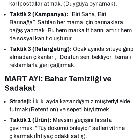
kartpostallar atmak. (Duyguya oynamak).
Taktik 2 (Kampanya):
“Biri Sana, Biri
Barınağa”. Satılan her mama için barınaklara
bağış yapmak. Bu hem marka itibarını artırır hem
de sosyal kanıt oluşturur.
Taktik 3 (Retargeting):
Ocak ayında siteye girip
almadan çıkanları, “Dostun seni bekliyor” temalı
reklamlarla geri çağırmak.
MART AYI: Bahar Temizliği ve
Sadakat
Strateji:
İlk iki ayda kazandığımız müşteriyi elde
tutmak (Retention) ve sepeti büyütmek.
Taktik 1 (Ürün):
Mevsim geçişini fırsata
çevirmek. “Tüy dökümü önleyici” setleri vitrine
çıkarmak (İhtiyaç odaklı satış).