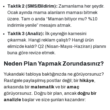
Taktik 2 (SMS/Bildirim):
Zamanlama her şeydir.
Ocak ayında mama alanların maması bitmek
üzere. Tam o anda “Maman bitiyor mu? %10
indirimle yenile” mesajını atmak.
Taktik 3 (Analiz):
İlk çeyreğin karnesini
çıkarmak. Hangi reklam çalıştı? Hangi ürün
elimizde kaldı? Q2 (Nisan-Mayıs-Haziran) planını
buna göre revize etmek.
Neden Plan Yapmak Zorundasınız?
Yukarıdaki tabloya baktığınızda ne görüyorsunuz?
Rastgele paylaşılmış postlar değil; bir
hikâye
,
arkasında bir
matematik
ve bir
amaç
görüyorsunuz. Doğru bir plan, ancak
doğru bir
analizle
başlar ve size şunları kazandırır: