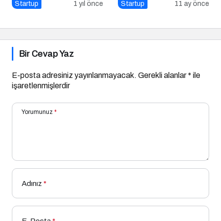
Kurumsal İletişim Nasıl
Startup
1 yıl önce
Startup
11 ay önce
Yapılır?
Bir Cevap Yaz
E-posta adresiniz yayınlanmayacak.
Gerekli alanlar
*
ile
işaretlenmişlerdir
Yorumunuz
*
Adınız
*