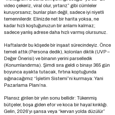
video çekeriz, viral olur, yırtarız” gibi cümleler
kuruyorsanız; bunlar plan değil, sadece iyi niyetli
temennilerdir. Elinizde net bir harita yoksa, ne
kadar hızlı koştuğunuzun bir anlamı kalmaz;
sadece yanlış adrese daha hızlı varmış olursunuz.
Haftalardır bu köşede bir inşaat sürecindeyiz. Önce
temeli attık (Persona dedik), kolonları diktik (UVP –
Değer Önerisi) ve binanın yerini parselledik
(Konumlandırma). Şimdi sıra geldi o binayı 365 gün
boyunca ayakta tutacak, fırtına koptuğunda
sığınacağımız “İşletim Sistemi”ni kurmaya: Yani
Pazarlama Planı’na.
Plansız girilen bir yılın sonu bellidir: Tükenmiş
bütçeler, boşa giden efor ve koca bir hayal kırıklığı.
Gelin, 2026’yı şansa veya “kervan yolda düzülür”