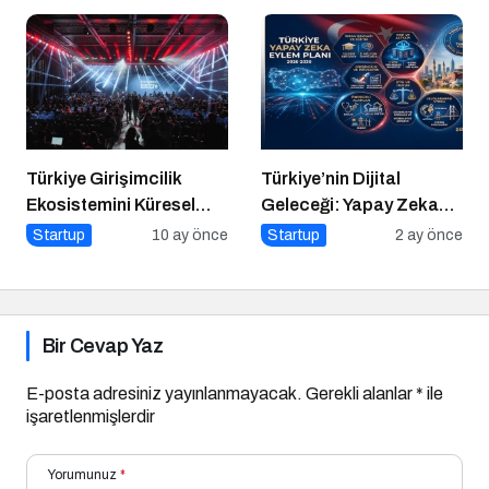
Türkiye Girişimcilik
Türkiye’nin Dijital
Ekosistemini Küresel
Geleceği: Yapay Zeka
Sahneye Taşıyan
Çağında “BİLGE”
Startup
10 ay önce
Startup
2 ay önce
Buluşma
Hamlesi
Bir Cevap Yaz
E-posta adresiniz yayınlanmayacak.
Gerekli alanlar
*
ile
işaretlenmişlerdir
Yorumunuz
*