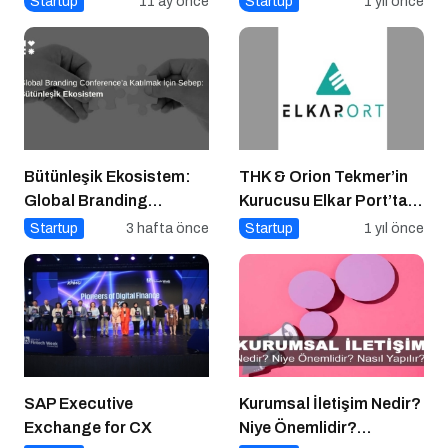
Startup
11 ay önce
Startup
1 yıl önce
Bütünleşik Ekosistem:
THK & Orion Tekmer’in
Global Branding
Kurucusu Elkar Port’tan
Conference’a Katılmak
Savunma Sanayii
Startup
3 hafta önce
Startup
1 yıl önce
İçin Sebep
Atılımı: AET
Electronics’e Stratejik
Yatırım
SAP Executive
Kurumsal İletişim Nedir?
Exchange for CX
Niye Önemlidir?