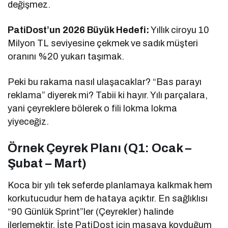
değişmez.
PatiDost’un 2026 Büyük Hedefi:
Yıllık ciroyu 10
Milyon TL seviyesine çekmek ve sadık müşteri
oranını %20 yukarı taşımak.
Peki bu rakama nasıl ulaşacaklar? “Bas parayı
reklama” diyerek mi? Tabii ki hayır. Yılı parçalara,
yani çeyreklere bölerek o fili lokma lokma
yiyeceğiz.
Örnek Çeyrek Planı (Q1: Ocak –
Şubat – Mart)
Koca bir yılı tek seferde planlamaya kalkmak hem
korkutucudur hem de hataya açıktır. En sağlıklısı
“90 Günlük Sprint”ler (Çeyrekler) halinde
ilerlemektir. İşte PatiDost için masaya koyduğum