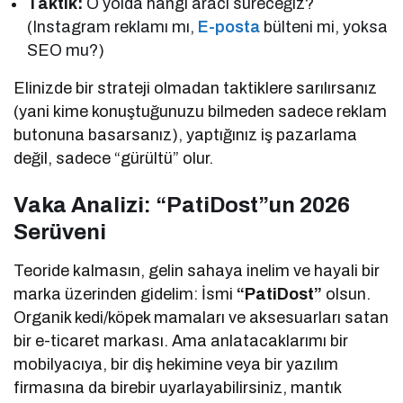
Taktik:
O yolda hangi aracı süreceğiz?
(Instagram reklamı mı,
E-posta
bülteni mi, yoksa
SEO mu?)
Elinizde bir strateji olmadan taktiklere sarılırsanız
(yani kime konuştuğunuzu bilmeden sadece reklam
butonuna basarsanız), yaptığınız iş pazarlama
değil, sadece “gürültü” olur.
Vaka Analizi: “PatiDost”un 2026
Serüveni
Teoride kalmasın, gelin sahaya inelim ve hayali bir
marka üzerinden gidelim: İsmi
“PatiDost”
olsun.
Organik kedi/köpek mamaları ve aksesuarları satan
bir e-ticaret markası. Ama anlatacaklarımı bir
mobilyacıya, bir diş hekimine veya bir yazılım
firmasına da birebir uyarlayabilirsiniz, mantık