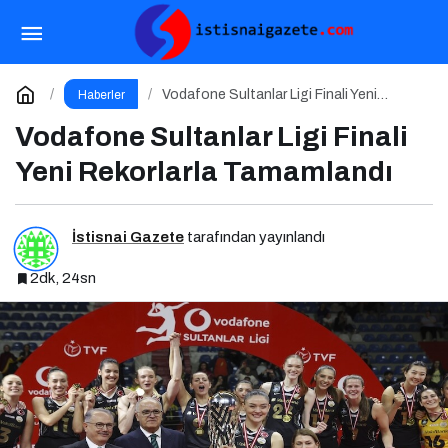
Dijital Dünyada Sağlık ve Eğitim İçeriklerinin
Önemi
Paylaş
Yorum Yap
Vodafone Sultanlar Ligi Finali Yeni
Haberler
Rekorlarla Tamamlandı
Vodafone Sultanlar Ligi Finali
Yeni Rekorlarla Tamamlandı
İstisnai Gazete
tarafından yayınlandı
2dk, 24sn