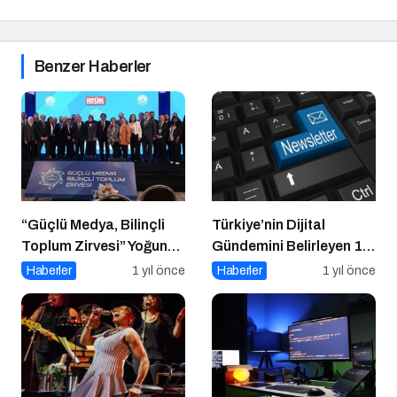
Benzer Haberler
“Güçlü Medya, Bilinçli
Türkiye’nin Dijital
Toplum Zirvesi” Yoğun
Gündemini Belirleyen 15
Katılımla Gerçekleşti
Haber Sitesi
Haberler
1 yıl önce
Haberler
1 yıl önce