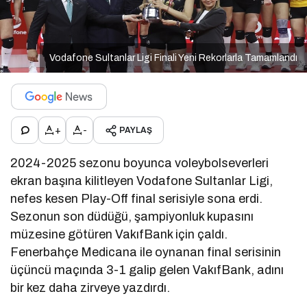
Vodafone Sultanlar Ligi Finali Yeni Rekorlarla Tamamlandı
+
-
PAYLAŞ
2024-2025 sezonu boyunca voleybolseverleri
ekran başına kilitleyen Vodafone Sultanlar Ligi,
nefes kesen Play-Off final serisiyle sona erdi.
Sezonun son düdüğü, şampiyonluk kupasını
müzesine götüren VakıfBank için çaldı.
Fenerbahçe Medicana ile oynanan final serisinin
üçüncü maçında 3-1 galip gelen VakıfBank, adını
bir kez daha zirveye yazdırdı.