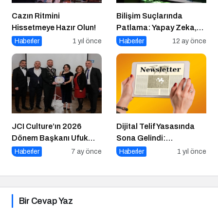
Cazın Ritmini
Bilişim Suçlarında
Hissetmeye Hazır Olun!
Patlama: Yapay Zeka,
Sahte Siteler ve Dijital
Haberler
1 yıl önce
Haberler
12 ay önce
Tuzaklar Tehlike Saçıyor
JCI Culture’ın 2026
Dijital Telif Yasasında
Dönem Başkanı Ufuk
Sona Gelindi:
Can Ay Oldu
Yayıncılara Haziran
Haberler
7 ay önce
Haberler
1 yıl önce
Müjdesi
Bir Cevap Yaz