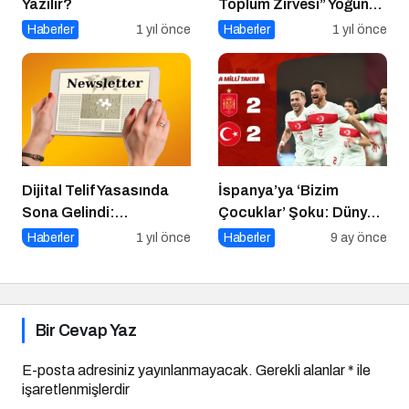
Yazılır?
Toplum Zirvesi” Yoğun
Katılımla Gerçekleşti
Haberler
1 yıl önce
Haberler
1 yıl önce
Dijital Telif Yasasında
İspanya’ya ‘Bizim
Sona Gelindi:
Çocuklar’ Şoku: Dünya
Yayıncılara Haziran
Kupası Işığı Yeniden
Haberler
1 yıl önce
Haberler
9 ay önce
Müjdesi
Yandı!
Bir Cevap Yaz
E-posta adresiniz yayınlanmayacak.
Gerekli alanlar
*
ile
işaretlenmişlerdir