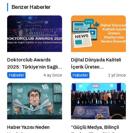
Benzer Haberler
Doktorclub Awards
Dijital Dünyada Kaliteli
2025: Türkiye’nin Sağlık
İçerik Üreten
Ödülleri 9. Kez
Platformlar Neden
Haberler
4 ay önce
Haberler
1 yıl önce
Sahiplerini Buluyor
Önemli?
Haber Yazısı Neden
“Güçlü Medya, Bilinçli