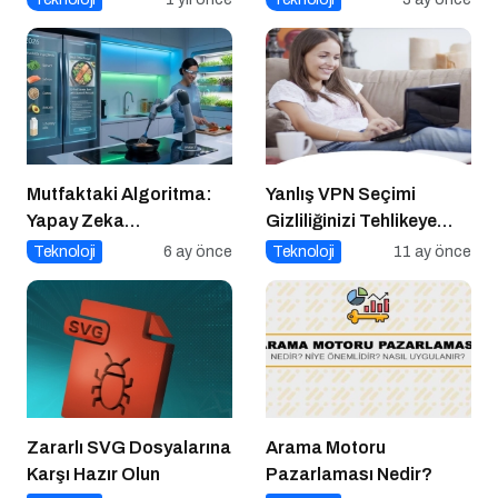
Mutfaktaki Algoritma:
Yanlış VPN Seçimi
Yapay Zeka
Gizliliğinizi Tehlikeye
Gastronomiyi Nasıl
Atabilir
Teknoloji
6 ay önce
Teknoloji
11 ay önce
Yeniden Programlıyor?
Zararlı SVG Dosyalarına
Arama Motoru
Karşı Hazır Olun
Pazarlaması Nedir?