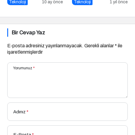
Teknoloji
10 ay önce
Teknoloji
1 yıl önce
Bir Cevap Yaz
E-posta adresiniz yayınlanmayacak.
Gerekli alanlar
*
ile
işaretlenmişlerdir
Yorumunuz
*
Adınız
*
E-Posta
*