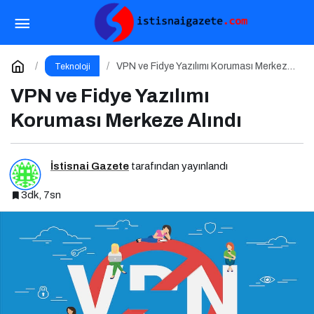
Dijital dünyanın yeni tehdidi: SnakeStealer
Paylaş
Yorum Yap
VPN ve Fidye Yazılımı Koruması Merkeze
Teknoloji
Alındı
VPN ve Fidye Yazılımı
Koruması Merkeze Alındı
İstisnai Gazete
tarafından yayınlandı
3dk, 7sn