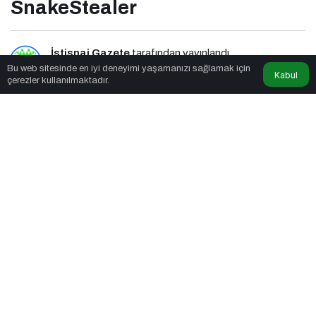
SnakeStealer
İstisnai Gazete
tarafından yayınlandı
Bu web sitesinde en iyi deneyimi yaşamanızı sağlamak için
Kabul
çerezler kullanılmaktadır.
2dk, 42sn
Dijital dünyanın yeni tehdidi: SnakeStealer