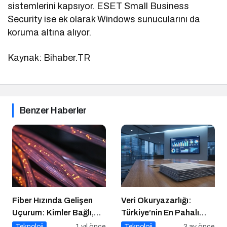
sistemlerini kapsıyor. ESET Small Business
Security ise ek olarak Windows sunucularını da
koruma altına alıyor.
Kaynak: Bihaber.TR
Benzer Haberler
Fiber Hızında Gelişen
Veri Okuryazarlığı:
Uçurum: Kimler Bağlı,
Türkiye’nin En Pahalı
Kimler Dışarıda
Beceri Açığı
Teknoloji
1 yıl önce
Teknoloji
3 ay önce