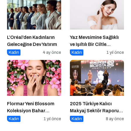
L’Oréal’den Kadınların
Yaz Mevsimine Sağlıklı
Geleceğine Dev Yatırım
ve Işıltılı Bir Ciltle
Merhaba Deyin
Kadın
4 ay önce
Kadın
1 yıl önce
Flormar Yeni Blossom
2025 Türkiye Kalıcı
Koleksiyon Bahar
Makyaj Sektör Raporu
Çiceklerinin Enerjisiyle
Açıklandı
Kadın
1 yıl önce
Kadın
8 ay önce
Güzelliğine Renk Kat