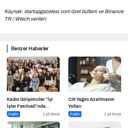
Kaynak: startupgazetesi.com özel bülteni ve Binance
TR / Wtech verileri.
Benzer Haberler
Kadın Girişimciler “İyi
Cilt Yağını Azaltmanın
İşler Festivali”nde
Yolları
Buluştu
Kadın
1 yıl önce
Kadın
1 yıl önce