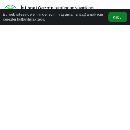
İstisnai Gazete
tarafından yayınlandı
Bu web sitesinde en iyi deneyimi yaşamanızı sağlamak için
Kabul
çerezler kullanılmaktadır.
3dk, 31sn
L’Oréal’den Kadınların Geleceğine Dev Yatırım
PAYLAŞ