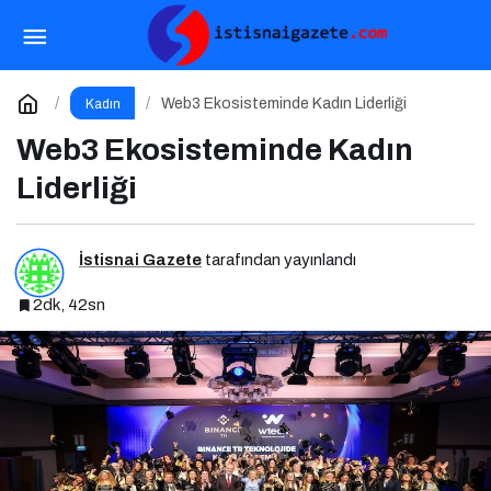
L’Oréal’den Kadınların Geleceğine Dev Yatırım
Paylaş
Yorum Yap
Web3 Ekosisteminde Kadın Liderliği
Kadın
Web3 Ekosisteminde Kadın
Liderliği
İstisnai Gazete
tarafından yayınlandı
2dk, 42sn