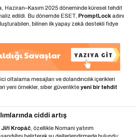
, Haziran–Kasım 2025 döneminde küresel tehdit
analiz edildi. Bu dönemde ESET,
PromptLock
adını
şturabilen, bilinen ilk yapay zekâ destekli fidye
i oltalama mesajları ve dolandırıcılık içerikleri
i yeni örnekler, siber güvenlikte
yeni bir tehdit
ılımlarında ciddi artış
ü
Jiří Kropáč
, özellikle Nomani yatırım
yaşandığını belirterek şu değerlendirmede bulundu: