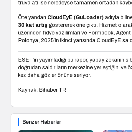
truva atı ise neredeyse tamamen ortadan kayb
Öte yandan
CloudEyE (GuLoader)
adıyla bilin
30 kat artış
göstererek öne çıktı. Hizmet olara
üzerinden fidye yazılımları ve Formbook, Agent Tes
Polonya, 2025’in ikinci yarısında CloudEyE saldı
ESET’in yayımladığı bu rapor, yapay zekânın si
doğrudan saldırıların merkezine yerleştiğini ve özel
kez daha gözler önüne seriyor.
Kaynak: Bihaber.TR
Benzer Haberler