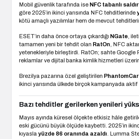
Mobil güvenlik tarafında ise
NFC tabanlı saldır
göre 2025’in ikinci yarısında NFC tehditlerinde
kötü amaçlı yazılımlar hem de mevcut tehditlerin
ESET’in daha önce ortaya çıkardığı
NGate
, ile
tamamen yeni bir tehdit olan
RatOn
, NFC aktar
yetenekleriyle birleştirdi. RatOn; sahte Google P
reklamlar ve dijital banka kimlik hizmetleri üzer
Brezilya pazarına özel geliştirilen
PhantomCar
ikinci yarısında ülkede birçok kampanyada aktif o
Bazı tehditler gerilerken yenileri yük
Mayıs ayında küresel ölçekte etkisiz hâle getiri
eski gücünü büyük ölçüde kaybetti. 2025’in ikinci 
kıyasla
yüzde 86 oranında azaldı
. Lumma Ste