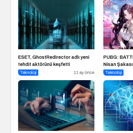
ESET, GhostRedirector adlı yeni
PUBG: BATT
tehdit aktörünü keşfetti
Nisan Şakası
Teknoloji
11 ay önce
Teknoloji