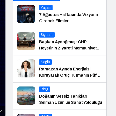
Yaşam
7 Ağustos Haftasında Vizyona
Girecek Filmler
Siyaset
Başkan Aydoğmuş: CHP
Heyetinin Ziyareti Memnuniyet
Verici
Sağlık
Ramazan Ayında Enerjinizi
Koruyarak Oruç Tutmanın Püf
Noktaları
Blog
Doğanın Sessiz Tanıkları:
Selman Uzun’un Sanat Yolculuğu
or