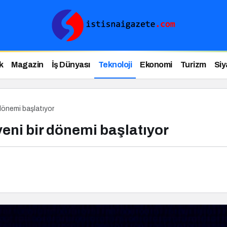
k
Magazin
İş Dünyası
Teknoloji
Ekonomi
Turizm
Siy
 dönemi başlatıyor
yeni bir dönemi başlatıyor