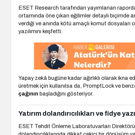
ESET Research tarafından yayımlanan raporda
ortamında öne çıkan eğilimler detaylı biçimde 
verdiği ve anında kötü amaçlı komut dosyaları olu
yazılımını keşfetti.
Yapay zekâ bugüne kadar ağırlıklı olarak ikna edic
üretmek için kullanılsa da, PromptLock ve benzer
çağının
başladığını gösteriyor.
Yatırım dolandırıcılıkları ve fidye yaz
ESET Tehdit Önleme Laboratuvarları Direktör
dolandırıcılıklarında dikkat çekici bir dönüşüm 