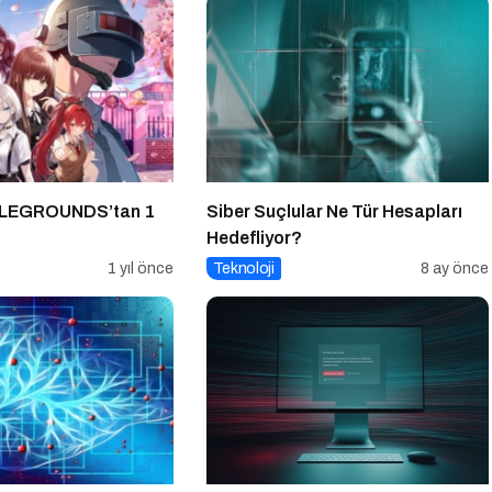
LEGROUNDS’tan 1
Siber Suçlular Ne Tür Hesapları
Hedefliyor?
1 yıl önce
Teknoloji
8 ay önce