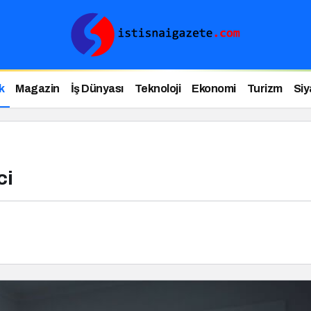
k
Magazin
İş Dünyası
Teknoloji
Ekonomi
Turizm
Siy
ci