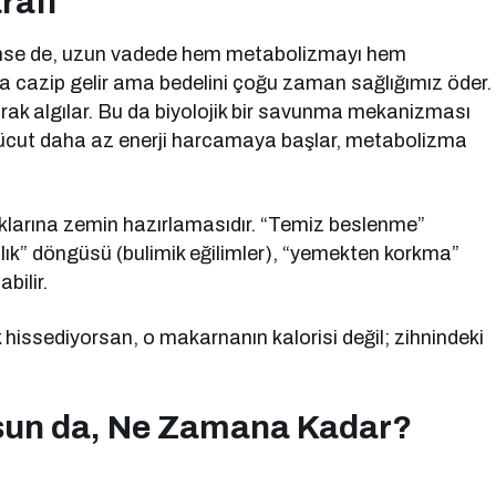
rafı
görünse de, uzun vadede hem metabolizmayı hem
ulağa cazip gelir ama bedelini çoğu zaman sağlığımız öder.
arak algılar. Bu da biyolojik bir savunma mekanizması
 vücut daha az enerji harcamaya başlar, metabolizma
kluklarına zemin hazırlamasıdır. “Temiz beslenme”
lık” döngüsü (bulimik eğilimler), “yemekten korkma”
bilir.
 hissediyorsan, o makarnanın kalorisi değil; zihnindeki
sun da, Ne Zamana Kadar?