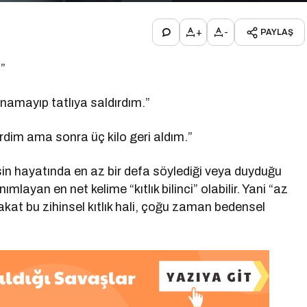
+
-
PAYLAŞ
”
amayıp tatlıya saldırdım.”
rdim ama sonra üç kilo geri aldım.”
n hayatında en az bir defa söylediği veya duyduğu
layan en net kelime “kıtlık bilinci” olabilir. Yani “az
kat bu zihinsel kıtlık hali, çoğu zaman bedensel