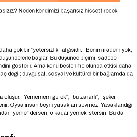
asızız? Neden kendimizi başarısız hissettirecek
ir; daha çok bir “yetersizlik” algısıdır. “Benim iradem yok,
düşüncelerle başlar. Bu düşünce biçimi, sadece
ndini gösterir. Ama konu beslenme olunca etkisi daha
yaç değil; duygusal, sosyal ve kültürel bir bağlamda da
sıyla oluşur. “Yememem gerek”, “bu zararlı”, “şeker
lenir. Oysa insan beyni yasakları sevmez. Yasaklandığı
e kadar “yeme” dersen, o kadar yemek istersin. Bu da