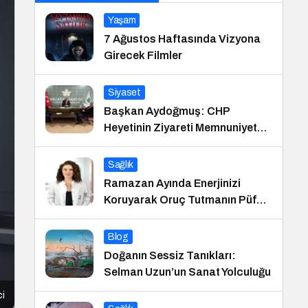
Yaşam
7 Ağustos Haftasında Vizyona
Girecek Filmler
Siyaset
Başkan Aydoğmuş: CHP
Heyetinin Ziyareti Memnuniyet
Verici
Sağlık
Ramazan Ayında Enerjinizi
Koruyarak Oruç Tutmanın Püf
Noktaları
Blog
Doğanın Sessiz Tanıkları:
Selman Uzun’un Sanat Yolculuğu
ci