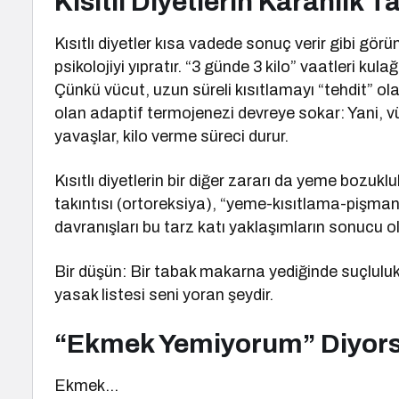
Kısıtlı Diyetlerin Karanlık Ta
Kısıtlı diyetler kısa vadede sonuç verir gibi 
psikolojiyi yıpratır. “3 günde 3 kilo” vaatleri k
Çünkü vücut, uzun süreli kısıtlamayı “tehdit” ol
olan adaptif termojenezi devreye sokar: Yani,
yavaşlar, kilo verme süreci durur.
Kısıtlı diyetlerin bir diğer zararı da yeme bozu
takıntısı (ortoreksiya), “yeme-kısıtlama-pişman
davranışları bu tarz katı yaklaşımların sonucu ola
Bir düşün: Bir tabak makarna yediğinde suçluluk
yasak listesi seni yoran şeydir.
“Ekmek Yemiyorum” Diyor
Ekmek…