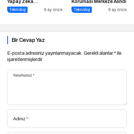
Yapay Zeka
Koruması Merkeze Alındı
Gastronomiyi Nasıl
Teknoloji
6 ay önce
Teknoloji
9 ay önce
Yeniden Programlıyor?
Bir Cevap Yaz
E-posta adresiniz yayınlanmayacak.
Gerekli alanlar
*
ile
işaretlenmişlerdir
Yorumunuz
*
Adınız
*