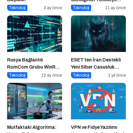
Atabilir
Teknoloji
3 ay önce
Teknoloji
11 ay önce
Rusya Bağlantılı
ESET’ten İran Destekli
RomCom Grubu WinRAR
Yeni Siber Casusluk
Açığını Hedef Aldı
Operasyonu Uyarısı
Teknoloji
12 ay önce
Teknoloji
1 yıl önce
Mutfaktaki Algoritma:
VPN ve Fidye Yazılımı