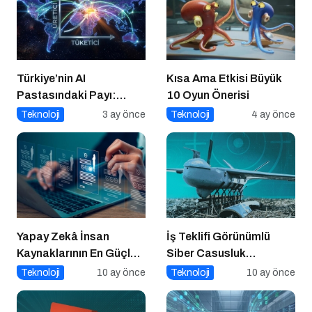
Türkiye’nin AI
Kısa Ama Etkisi Büyük
Pastasındaki Payı:
10 Oyun Önerisi
Üretici mi, Tüketici mi?
Teknoloji
3 ay önce
Teknoloji
4 ay önce
Yapay Zekâ İnsan
İş Teklifi Görünümlü
Kaynaklarının En Güçlü
Siber Casusluk
Stratejik Ortağına
Operasyonu
Teknoloji
10 ay önce
Teknoloji
10 ay önce
Dönüşüyor