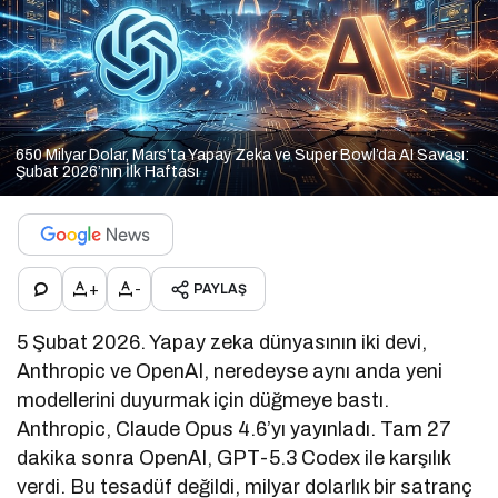
650 Milyar Dolar, Mars’ta Yapay Zeka ve Super Bowl’da AI Savaşı:
Şubat 2026’nın İlk Haftası
+
-
PAYLAŞ
5 Şubat 2026. Yapay zeka dünyasının iki devi,
Anthropic ve OpenAI, neredeyse aynı anda yeni
modellerini duyurmak için düğmeye bastı.
Anthropic, Claude Opus 4.6’yı yayınladı. Tam 27
dakika sonra OpenAI, GPT-5.3 Codex ile karşılık
verdi. Bu tesadüf değildi, milyar dolarlık bir satranç