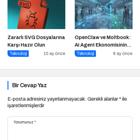
Zararlı SVG Dosyalarına
OpenClaw ve Moltbook:
Karşı Hazır Olun
AI Agent Ekonomisinin
İlk Altyapıları
Teknoloji
10 ay önce
Teknoloji
6 ay önce
Bir Cevap Yaz
E-posta adresiniz yayınlanmayacak.
Gerekli alanlar
*
ile
işaretlenmişlerdir
Yorumunuz
*