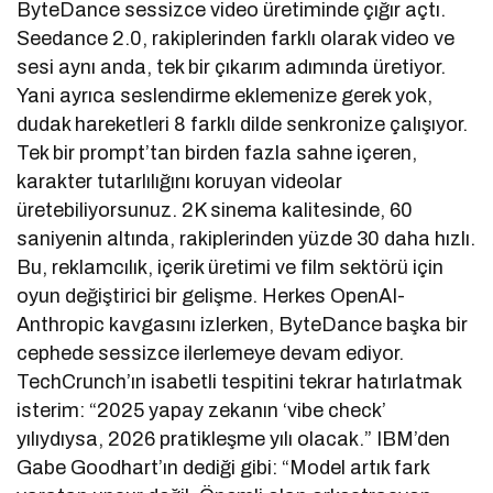
ByteDance sessizce video üretiminde çığır açtı.
Seedance 2.0, rakiplerinden farklı olarak video ve
sesi aynı anda, tek bir çıkarım adımında üretiyor.
Yani ayrıca seslendirme eklemenize gerek yok,
dudak hareketleri 8 farklı dilde senkronize çalışıyor.
Tek bir prompt’tan birden fazla sahne içeren,
karakter tutarlılığını koruyan videolar
üretebiliyorsunuz. 2K sinema kalitesinde, 60
saniyenin altında, rakiplerinden yüzde 30 daha hızlı.
Bu, reklamcılık, içerik üretimi ve film sektörü için
oyun değiştirici bir gelişme. Herkes OpenAI-
Anthropic kavgasını izlerken, ByteDance başka bir
cephede sessizce ilerlemeye devam ediyor.
TechCrunch’ın isabetli tespitini tekrar hatırlatmak
isterim: “2025 yapay zekanın ‘vibe check’
yılıydıysa, 2026 pratikleşme yılı olacak.” IBM’den
Gabe Goodhart’ın dediği gibi: “Model artık fark