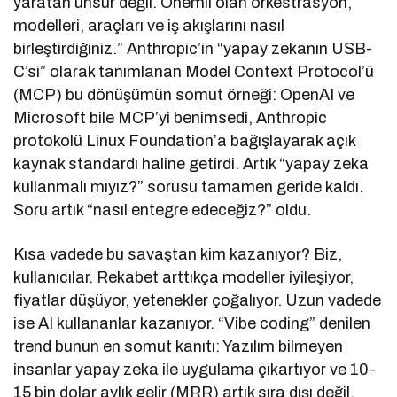
yaratan unsur değil. Önemli olan orkestrasyon,
modelleri, araçları ve iş akışlarını nasıl
birleştirdiğiniz.” Anthropic’in “yapay zekanın USB-
C’si” olarak tanımlanan Model Context Protocol’ü
(MCP) bu dönüşümün somut örneği: OpenAI ve
Microsoft bile MCP’yi benimsedi, Anthropic
protokolü Linux Foundation’a bağışlayarak açık
kaynak standardı haline getirdi. Artık “yapay zeka
kullanmalı mıyız?” sorusu tamamen geride kaldı.
Soru artık “nasıl entegre edeceğiz?” oldu.
Kısa vadede bu savaştan kim kazanıyor? Biz,
kullanıcılar. Rekabet arttıkça modeller iyileşiyor,
fiyatlar düşüyor, yetenekler çoğalıyor. Uzun vadede
ise AI kullananlar kazanıyor. “Vibe coding” denilen
trend bunun en somut kanıtı: Yazılım bilmeyen
insanlar yapay zeka ile uygulama çıkartıyor ve 10-
15 bin dolar aylık gelir (MRR) artık sıra dışı değil,