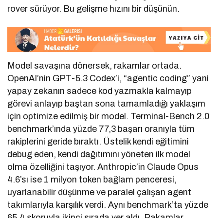
rover sürüyor. Bu gelişme hızını bir düşünün.
Model savaşına dönersek, rakamlar ortada.
OpenAI’nin GPT-5.3 Codex’i, “agentic coding” yani
yapay zekanın sadece kod yazmakla kalmayıp
görevi anlayıp baştan sona tamamladığı yaklaşım
için optimize edilmiş bir model. Terminal-Bench 2.0
benchmark’ında yüzde 77,3 başarı oranıyla tüm
rakiplerini geride bıraktı. Üstelik kendi eğitimini
debug eden, kendi dağıtımını yöneten ilk model
olma özelliğini taşıyor. Anthropic’in Claude Opus
4.6’sı ise 1 milyon token bağlam penceresi,
uyarlanabilir düşünme ve paralel çalışan agent
takımlarıyla karşılık verdi. Aynı benchmark’ta yüzde
65,4 skoruyla ikinci sırada yer aldı. Rakamlar