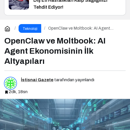
Diş Eti Hastalıkları Kalp Sağlığınızı
Tehdit Ediyor!
OpenClaw ve Moltbook: AI Agent
Teknoloji
Ekonomisinin İlk Altyapıları
OpenClaw ve Moltbook: AI
Agent Ekonomisinin İlk
Altyapıları
İstisnai Gazete
tarafından yayınlandı
2dk, 18sn