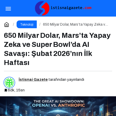
OpenClaw ve Moltbook: AI Agent Ekonomisinin
İlk Altyapıları
Paylaş
Yorum Yap
650 Milyar Dolar, Mars’ta Yapay Zeka ve
Teknoloji
Super Bowl’da AI Savaşı: Şubat 2026’nın
İlk Haftası
650 Milyar Dolar, Mars’ta Yapay
Zeka ve Super Bowl’da AI
Savaşı: Şubat 2026’nın İlk
Haftası
İstisnai Gazete
tarafından yayınlandı
6dk, 15sn