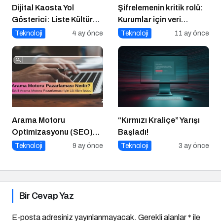
Dijital Kaosta Yol
Şifrelemenin kritik rolü:
Gösterici: Liste Kültürü
Kurumlar için veri
ve İnteraktif Çözümlerin
güvenliğinin temel
Teknoloji
4 ay önce
Teknoloji
11 ay önce
Geleceği
katmanı
Arama Motoru
“Kırmızı Kraliçe” Yarışı
Optimizasyonu (SEO)
Başladı!
Nedir? Etkili SEO İçin 10
Teknoloji
9 ay önce
Teknoloji
3 ay önce
Altın İpucu
Bir Cevap Yaz
E-posta adresiniz yayınlanmayacak.
Gerekli alanlar
*
ile