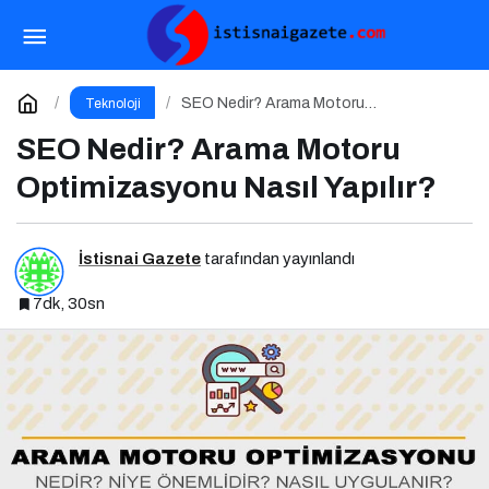
Yeni Tehdit: Sahte Hata Mesajıyla Başlayan
Siber Saldırılar Yükselişte
Paylaş
Yorum Yap
SEO Nedir? Arama Motoru
Teknoloji
Optimizasyonu Nasıl Yapılır?
SEO Nedir? Arama Motoru
Optimizasyonu Nasıl Yapılır?
İstisnai Gazete
tarafından yayınlandı
7dk, 30sn