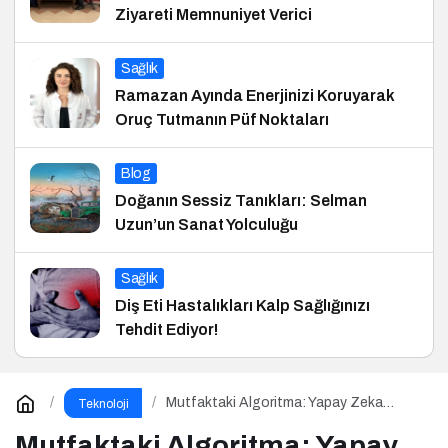
Ziyareti Memnuniyet Verici
Sağlık
Ramazan Ayında Enerjinizi Koruyarak
Oruç Tutmanın Püf Noktaları
Blog
Doğanın Sessiz Tanıkları: Selman
Uzun’un Sanat Yolculuğu
Sağlık
Diş Eti Hastalıkları Kalp Sağlığınızı
Tehdit Ediyor!
Mutfaktaki Algoritma: Yapay Zeka
Teknoloji
Gastronomiyi Nasıl Yeniden
Programlıyor?
Mutfaktaki Algoritma: Yapay