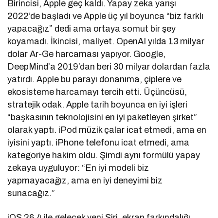
Birincisi, Apple geç kaldı. Yapay zeka yarışı
2022’de başladı ve Apple üç yıl boyunca “biz farklı
yapacağız” dedi ama ortaya somut bir şey
koyamadı. İkincisi, maliyet. OpenAI yılda 13 milyar
dolar Ar-Ge harcaması yapıyor. Google,
DeepMind’a 2019’dan beri 30 milyar dolardan fazla
yatırdı. Apple bu parayı donanıma, çiplere ve
ekosisteme harcamayı tercih etti. Üçüncüsü,
stratejik odak. Apple tarih boyunca en iyi işleri
“başkasının teknolojisini en iyi paketleyen şirket”
olarak yaptı. iPod müzik çalar icat etmedi, ama en
iyisini yaptı. iPhone telefonu icat etmedi, ama
kategoriye hakim oldu. Şimdi aynı formülü yapay
zekaya uyguluyor: “En iyi modeli biz
yapmayacağız, ama en iyi deneyimi biz
sunacağız.”
iOS 26.4 ile gelecek yeni Siri, ekran farkındalığı,