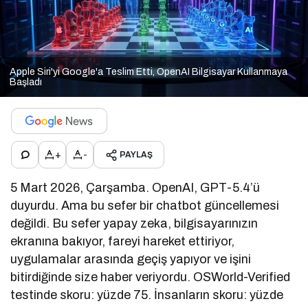
Apple Siri'yi Google'a Teslim Etti, OpenAI Bilgisayar Kullanmaya
Başladı
+
-
PAYLAŞ
5 Mart 2026, Çarşamba. OpenAI, GPT-5.4’ü
duyurdu. Ama bu sefer bir chatbot güncellemesi
değildi. Bu sefer yapay zeka, bilgisayarınızın
ekranına bakıyor, fareyi hareket ettiriyor,
uygulamalar arasında geçiş yapıyor ve işini
bitirdiğinde size haber veriyordu. OSWorld-Verified
testinde skoru: yüzde 75. İnsanların skoru: yüzde