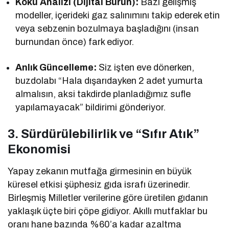
Koku Analizi (Dijital Burun):
Bazı gelişmiş
modeller, içerideki gaz salınımını takip ederek etin
veya sebzenin bozulmaya başladığını (insan
burnundan önce) fark ediyor.
Anlık Güncelleme:
Siz işten eve dönerken,
buzdolabı “Hala dışarıdayken 2 adet yumurta
almalısın, aksi takdirde planladığımız sufle
yapılamayacak” bildirimi gönderiyor.
3. Sürdürülebilirlik ve “Sıfır Atık”
Ekonomisi
Yapay zekanın mutfağa girmesinin en büyük
küresel etkisi şüphesiz gıda israfı üzerinedir.
Birleşmiş Milletler verilerine göre üretilen gıdanın
yaklaşık üçte biri çöpe gidiyor. Akıllı mutfaklar bu
oranı hane bazında %60’a kadar azaltma