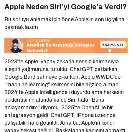
Apple Neden Siri’yi Google’a Verdi?
Bu soruyu anlamak için önce Apple’ın son üç yılına
bakmak lazım.
2023’te Apple, yapay zekada sessiz kalmasıyla
eleştiri yağmuruna tutuldu. ChatGPT patlarken,
Google Bard sahneye çıkarken, Apple WWDC’de
“machine learning” kelimesini bile ağzına almadı.
2024’te Apple Intelligence’ı duyurdu ama herkesin
beklentisinin altında kaldı. Siri, hâlâ “Bunu
anlayamadım” diyordu. 2025’te OpenAI ile bir
entegrasyon geldi: ChatGPT, iPhone üzerinde
çalışabilir hale getirildi. Ama bu, Apple’ın kendi
yapay zekası değildi. Başkalarına kapısını açmaktı.