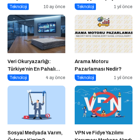
Siber Saldırılar
Teknoloji
10 ay önce
Teknoloji
1 yıl önce
Yükselişte
Veri Okuryazarlığı:
Arama Motoru
Türkiye’nin En Pahalı
Pazarlaması Nedir?
Beceri Açığı
Teknoloji
4 ay önce
Teknoloji
1 yıl önce
Sosyal Medyada Varım,
VPN ve Fidye Yazılımı