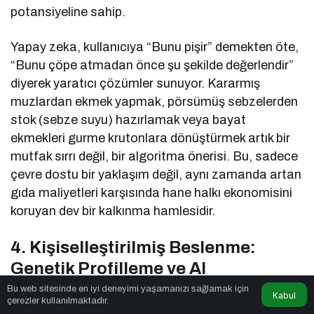
potansiyeline sahip.
Yapay zeka, kullanıcıya “Bunu pişir” demekten öte,
“Bunu çöpe atmadan önce şu şekilde değerlendir”
diyerek yaratıcı çözümler sunuyor. Kararmış
muzlardan ekmek yapmak, pörsümüş sebzelerden
stok (sebze suyu) hazırlamak veya bayat
ekmekleri gurme krutonlara dönüştürmek artık bir
mutfak sırrı değil, bir algoritma önerisi. Bu, sadece
çevre dostu bir yaklaşım değil, aynı zamanda artan
gıda maliyetleri karşısında hane halkı ekonomisini
koruyan dev bir kalkınma hamlesidir.
4. Kişiselleştirilmiş Beslenme:
Genetik Profilleme ve AI
Bu web sitesinde en iyi deneyimi yaşamanızı sağlamak için
Kabul
Geleceğin mutfağı sadece malzemeye değil, o
çerezler kullanılmaktadır.