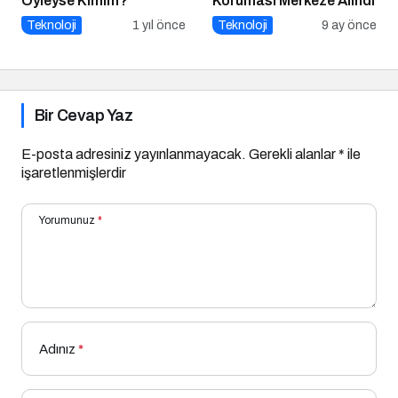
Öyleyse Kimim?
Koruması Merkeze Alındı
Teknoloji
1 yıl önce
Teknoloji
9 ay önce
Bir Cevap Yaz
E-posta adresiniz yayınlanmayacak.
Gerekli alanlar
*
ile
işaretlenmişlerdir
Yorumunuz
*
Adınız
*