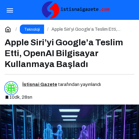
Mutfaktaki Algoritma: Yapay Zeka
Gastronomiyi Nasıl Yeniden Programlıyor?
Paylaş
Yorum Yap
Apple Siri’yi Google’a Teslim Etti,
Teknoloji
OpenAI Bilgisayar Kullanmaya Başladı
Apple Siri’yi Google’a Teslim
Etti, OpenAI Bilgisayar
Kullanmaya Başladı
İstisnai Gazete
tarafından yayınlandı
10dk, 28sn