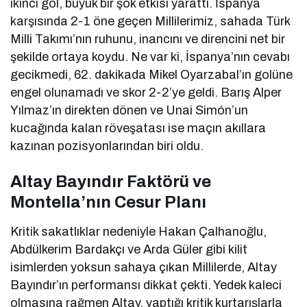
ikinci gol, büyük bir şok etkisi yarattı. İspanya
karşısında 2-1 öne geçen Millilerimiz, sahada Türk
Milli Takımı’nın ruhunu, inancını ve direncini net bir
şekilde ortaya koydu. Ne var ki, İspanya’nın cevabı
gecikmedi, 62. dakikada Mikel Oyarzabal’ın golüne
engel olunamadı ve skor 2-2’ye geldi. Barış Alper
Yılmaz’ın direkten dönen ve Unai Simón’un
kucağında kalan röveşatası ise maçın akıllara
kazınan pozisyonlarından biri oldu.
Altay Bayındır Faktörü ve
Montella’nın Cesur Planı
Kritik sakatlıklar nedeniyle Hakan Çalhanoğlu,
Abdülkerim Bardakçı ve Arda Güler gibi kilit
isimlerden yoksun sahaya çıkan Millilerde, Altay
Bayındır’ın performansı dikkat çekti. Yedek kaleci
olmasına rağmen Altay, yaptığı kritik kurtarışlarla