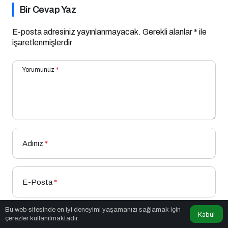
Bir Cevap Yaz
E-posta adresiniz yayınlanmayacak.
Gerekli alanlar
*
ile
işaretlenmişlerdir
Yorumunuz
*
Adınız
*
E-Posta
*
Bu web sitesinde en iyi deneyimi yaşamanızı sağlamak için
Kabul
çerezler kullanılmaktadır.
Bir dahaki sefere yorum yaptığımda kullanılmak üzere