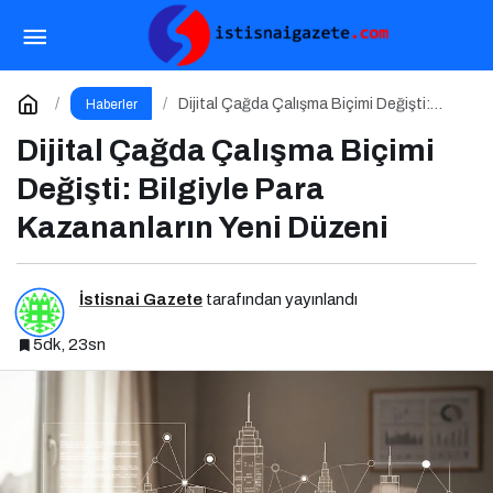
İspanya’ya ‘Bizim Çocuklar’ Şoku: Dünya
Kupası Işığı Yeniden Yandı!
Paylaş
Yorum Yap
Dijital Çağda Çalışma Biçimi Değişti:
Haberler
Bilgiyle Para Kazananların Yeni Düzeni
Dijital Çağda Çalışma Biçimi
Değişti: Bilgiyle Para
Kazananların Yeni Düzeni
İstisnai Gazete
tarafından yayınlandı
5dk, 23sn