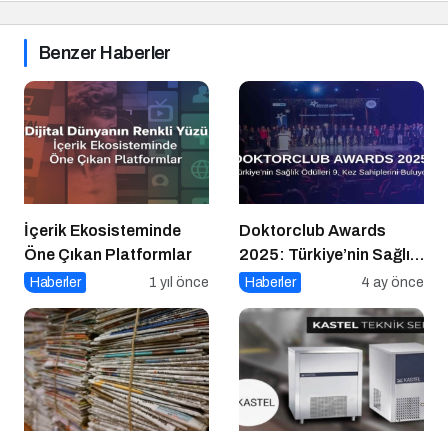
Benzer Haberler
İçerik Ekosisteminde
Doktorclub Awards
Öne Çıkan Platformlar
2025: Türkiye’nin Sağlık
Ödülleri 9. Kez
Haberler
1 yıl önce
Haberler
4 ay önce
Sahiplerini Buluyor