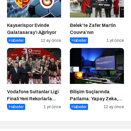
Kayserispor Evinde
Belek’te Zafer Martin
Galatasaray’ı Ağırlıyor
Couvra’nın
Haberler
12 ay önce
Haberler
1 yıl önce
Vodafone Sultanlar Ligi
Bilişim Suçlarında
Finali Yeni Rekorlarla
Patlama: Yapay Zeka,
Tamamlandı
Sahte Siteler ve Dijital
Haberler
1 yıl önce
Haberler
12 ay önce
Tuzaklar Tehlike Saçıyor