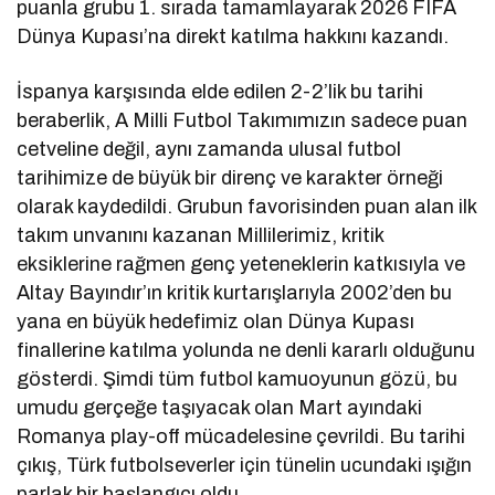
puanla grubu 1. sırada tamamlayarak 2026 FIFA
Dünya Kupası’na direkt katılma hakkını kazandı.
İspanya karşısında elde edilen 2-2’lik bu tarihi
beraberlik, A Milli Futbol Takımımızın sadece puan
cetveline değil, aynı zamanda ulusal futbol
tarihimize de büyük bir direnç ve karakter örneği
olarak kaydedildi. Grubun favorisinden puan alan ilk
takım unvanını kazanan Millilerimiz, kritik
eksiklerine rağmen genç yeteneklerin katkısıyla ve
Altay Bayındır’ın kritik kurtarışlarıyla 2002’den bu
yana en büyük hedefimiz olan Dünya Kupası
finallerine katılma yolunda ne denli kararlı olduğunu
gösterdi. Şimdi tüm futbol kamuoyunun gözü, bu
umudu gerçeğe taşıyacak olan Mart ayındaki
Romanya play-off mücadelesine çevrildi. Bu tarihi
çıkış, Türk futbolseverler için tünelin ucundaki ışığın
parlak bir başlangıcı oldu.