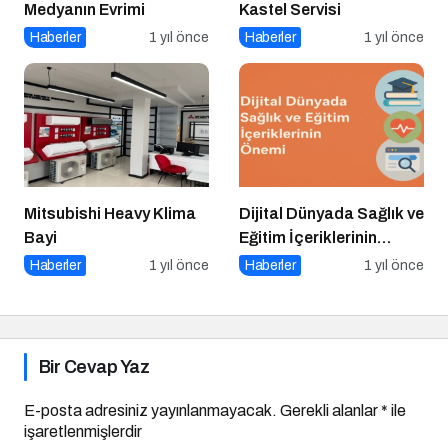
Medyanın Evrimi
Kastel Servisi
Haberler
1 yıl önce
Haberler
1 yıl önce
Mitsubishi Heavy Klima
Dijital Dünyada Sağlık ve
Bayi
Eğitim İçeriklerinin
Önemi
Haberler
1 yıl önce
Haberler
1 yıl önce
Bir Cevap Yaz
E-posta adresiniz yayınlanmayacak.
Gerekli alanlar
*
ile
işaretlenmişlerdir