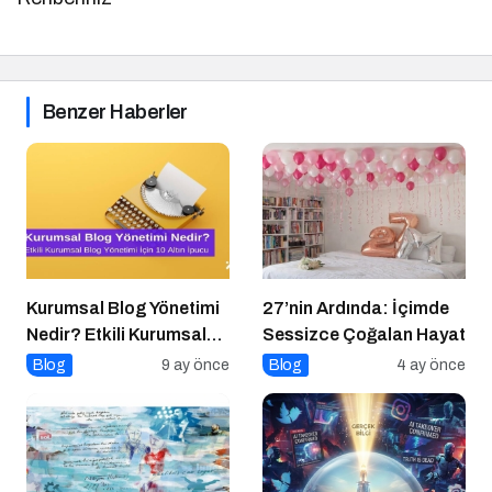
Benzer Haberler
Kurumsal Blog Yönetimi
27’nin Ardında: İçimde
Nedir? Etkili Kurumsal
Sessizce Çoğalan Hayat
Blog Yönetimi için 10
Blog
9 ay önce
Blog
4 ay önce
Altın İpucu