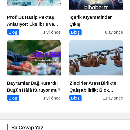
Prof. Dr. Hasip Pektaş
İçerik Kıyametinden
Anlatıyor: Ekslibris ve
Çıkış
Yeni Kültürel Formlar
Blog
1 yıl önce
Blog
6 ay önce
Bayramlar Bağ Kurardı:
Zincirler Arası Birlikte
Bugün Hâlâ Kuruyor mu?
Çalışabilirlik: Blok
Zincirlerin Geleceği
Blog
1 yıl önce
Blog
11 ay önce
Bir Cevap Yaz