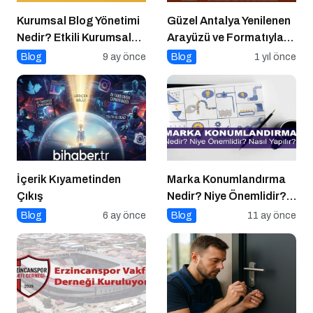
Kurumsal Blog Yönetimi
Güzel Antalya Yenilenen
Nedir? Etkili Kurumsal
Arayüzü ve Formatıyla
Blog Yönetimi için 10
Yayında
Blog
9 ay önce
Blog
1 yıl önce
Altın İpucu
İçerik Kıyametinden
Marka Konumlandırma
Çıkış
Nedir? Niye Önemlidir?
Nasıl Yapılır?
Blog
6 ay önce
Blog
11 ay önce