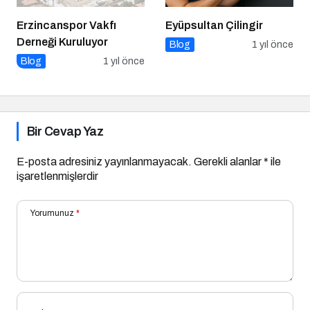
Erzincanspor Vakfı
Eyüpsultan Çilingir
Derneği Kuruluyor
Blog
1 yıl önce
Blog
1 yıl önce
Bir Cevap Yaz
E-posta adresiniz yayınlanmayacak.
Gerekli alanlar
*
ile
işaretlenmişlerdir
Yorumunuz
*