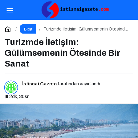
Güzel Antalya Yenilenen Arayüzü ve Formatıyla
Yayında
Paylaş
Yorum Yap
Turizmde İletişim: Gülümsemenin Ötesinde
Blog
Bir Sanat
Turizmde İletişim:
Gülümsemenin Ötesinde Bir
Sanat
İstisnai Gazete
tarafından yayınlandı
2dk, 30sn