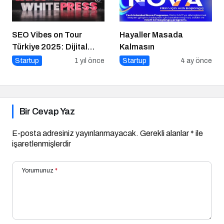
SEO Vibes on Tour
Hayaller Masada
Türkiye 2025: Dijital
Kalmasın
Dünyanın Nabzını Tutan
Startup
1 yıl önce
Startup
4 ay önce
Etkinlik
Bir Cevap Yaz
E-posta adresiniz yayınlanmayacak.
Gerekli alanlar
*
ile
işaretlenmişlerdir
Yorumunuz
*