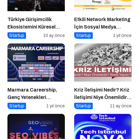
Türkiye Girişimcilik
Etkili Network Marketing
Ekosistemini Küresel
İçin Sosyal Medya
Sahneye Taşıyan
Etkinliği İçin Geri Sayım!
Startup
10 ay önce
Startup
1 yıl önce
Buluşma
Marmara Careership,
Kriz İletişimi Nedir? Kriz
Genç Yetenekleri
İletişimi Niye Önemlidir?
Geleceğin İş Dünyasıyla
Kriz İletişimi Nasıl
Startup
1 yıl önce
Startup
11 ay önce
Buluşturuyor!
Yapılır?