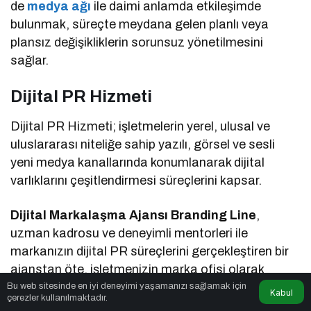
de
medya ağı
ile daimi anlamda etkileşimde
bulunmak, süreçte meydana gelen planlı veya
plansız değişikliklerin sorunsuz yönetilmesini
sağlar.
Dijital PR Hizmeti
Dijital PR Hizmeti; işletmelerin yerel, ulusal ve
uluslararası niteliğe sahip yazılı, görsel ve sesli
yeni medya kanallarında konumlanarak dijital
varlıklarını çeşitlendirmesi süreçlerini kapsar.
Dijital Markalaşma Ajansı Branding Line
,
uzman kadrosu ve deneyimli mentorleri ile
markanızın dijital PR süreçlerini gerçekleştiren bir
ajanstan öte, işletmenizin marka ofisi olarak
konumlanan kurumsal yol arkadaşı!
Bu web sitesinde en iyi deneyimi yaşamanızı sağlamak için
Kabul
çerezler kullanılmaktadır.