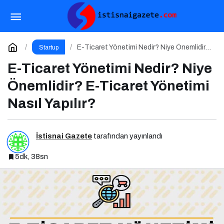
Dijital PR Nedir? Niye Önemlidir? Dijital PR
Nasıl Uygulanır?
Paylaş
Yorum Yap
E-Ticaret Yönetimi Nedir? Niye Önemlidir?
Startup
E-Ticaret Yönetimi Nasıl Yapılır?
E-Ticaret Yönetimi Nedir? Niye
Önemlidir? E-Ticaret Yönetimi
Nasıl Yapılır?
İstisnai Gazete
tarafından yayınlandı
5dk, 38sn