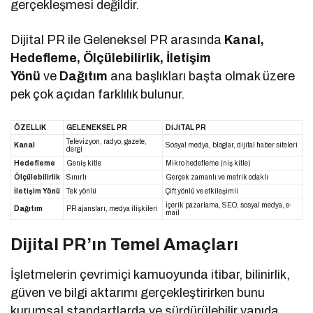
gerçekleşmesi değildir.
Dijital PR ile Geleneksel PR arasında
Kanal,
Hedefleme, Ölçülebilirlik, İletişim
Yönü
ve
Dağıtım
ana başlıkları başta olmak üzere
pek çok açıdan farklılık bulunur.
ÖZELLİK
GELENEKSEL PR
DİJİTAL PR
Televizyon, radyo, gazete,
Kanal
Sosyal medya, bloglar, dijital haber siteleri
dergi
Hedefleme
Geniş kitle
Mikro hedefleme (niş kitle)
Ölçülebilirlik
Sınırlı
Gerçek zamanlı ve metrik odaklı
İletişim Yönü
Tek yönlü
Çift yönlü ve etkileşimli
İçerik pazarlama, SEO, sosyal medya, e-
Dağıtım
PR ajansları, medya ilişkileri
mail
Dijital PR’ın Temel Amaçları
İşletmelerin çevrimiçi kamuoyunda itibar, bilinirlik,
güven ve bilgi aktarımı gerçekleştirirken bunu
kurumsal standartlarda ve sürdürülebilir yapıda