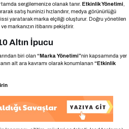
ir ortamda sergilemenize olanak tanır.
Etkinlik Yönetimi
,
urarak satış huninizi hızlandırır, medya görünürlüğü
hissi yaratarak marka elçiliği oluşturur. Doğru yönetilen
r ve markanızın itibarını pekiştirir.
 10 Altın İpucu
rından biri olan
“Marka Yönetimi”
nin kapsamında yer
şmanın alt ara kavramı olarak konumlanan
“Etkinlik
irin