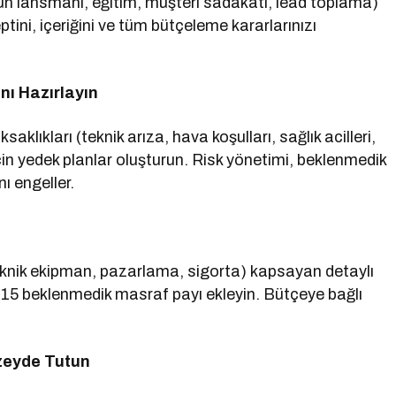
ün lansmanı, eğitim, müşteri sadakati, lead toplama)
eptini, içeriğini ve tüm bütçeleme kararlarınızı
nı Hazırlayın
aklıkları (teknik arıza, hava koşulları, sağlık acilleri,
için yedek planlar oluşturun. Risk yönetimi, beklenmedik
ı engeller.
eknik ekipman, pazarlama, sigorta) kapsayan detaylı
15 beklenmedik masraf payı ekleyin. Bütçeye bağlı
üzeyde Tutun