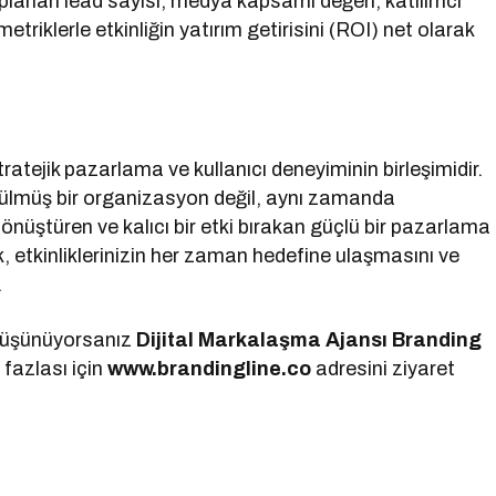
toplanan lead sayısı, medya kapsamı değeri, katılımcı
iklerle etkinliğin yatırım getirisini (ROI) net olarak
atejik pazarlama ve kullanıcı deneyiminin birleşimidir.
ütülmüş bir organizasyon değil, aynı zamanda
 dönüştüren ve kalıcı bir etki bırakan güçlü bir pazarlama
k, etkinliklerinizin her zaman hedefine ulaşmasını ve
.
düşünüyorsanız
Dijital Markalaşma
Ajansı Branding
 fazlası için
www.brandingline.co
adresini ziyaret