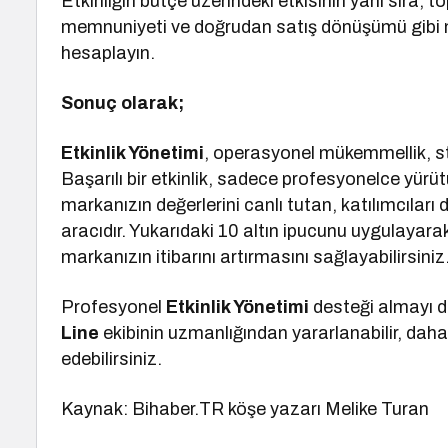
Etkinliğin bütçe üzerindeki etkisinin yanı sıra, 
memnuniyeti ve doğrudan satış dönüşümü gibi metr
hesaplayın.
Sonuç olarak;
Etkinlik Yönetimi
, operasyonel mükemmellik, str
Başarılı bir etkinlik, sadece profesyonelce yür
markanızın değerlerini canlı tutan, katılımcıları
aracıdır. Yukarıdaki 10 altın ipucunu uygulayara
markanızın itibarını artırmasını sağlayabilirsiniz
Profesyonel
Etkinlik Yönetimi
desteği almayı 
Line
ekibinin uzmanlığından yararlanabilir, daha
edebilirsiniz.
Kaynak: Bihaber.TR köşe yazarı Melike Turan