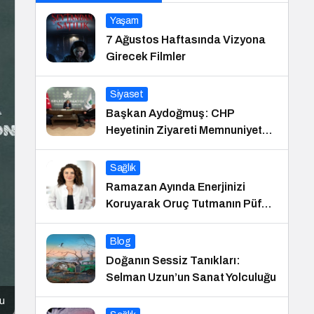
Yaşam
7 Ağustos Haftasında Vizyona
Girecek Filmler
Siyaset
Başkan Aydoğmuş: CHP
Heyetinin Ziyareti Memnuniyet
Verici
Sağlık
Ramazan Ayında Enerjinizi
Koruyarak Oruç Tutmanın Püf
Noktaları
Blog
Doğanın Sessiz Tanıkları:
Selman Uzun’un Sanat Yolculuğu
cu