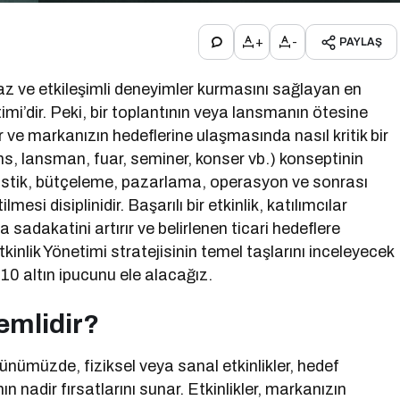
+
-
PAYLAŞ
az ve etkileşimli deneyimler kurmasını sağlayan en
imi’dir. Peki, bir toplantının veya lansmanın ötesine
 ve markanızın hedeflerine ulaşmasında nasıl kritik bir
rans, lansman, fuar, seminer, konser vb.) konseptinin
istik, bütçeleme, pazarlama, operasyon ve sonrası
esi disiplinidir. Başarılı bir etkinlik, katılımcılar
 sadakatini artırır ve belirlenen ticari hedeflere
tkinlik Yönetimi stratejisinin temel taşlarını inceleyecek
10 altın ipucunu ele alacağız.
emlidir?
 günümüzde, fiziksel veya sanal etkinlikler, hedef
n nadir fırsatlarını sunar. Etkinlikler, markanızın