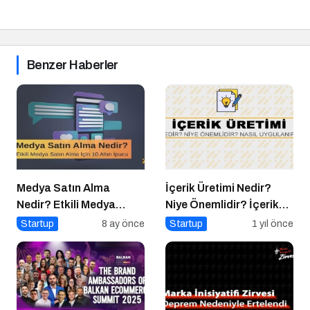
Benzer Haberler
Medya Satın Alma
İçerik Üretimi Nedir?
Nedir? Etkili Medya
Niye Önemlidir? İçerik
Satın Alma İçin 10 Altın
Üretimi Nasıl Yapılır?
Startup
8 ay önce
Startup
1 yıl önce
İpucu