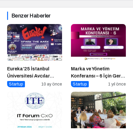
Benzer Haberler
Eureka’25 İstanbul
Marka ve Yönetim
Üniversitesi Avcılar
Konferansı – 6 İçin Geri
Kampüsü İşletme
Sayım!
Startup
10 ay önce
Startup
1 yıl önce
Fakültesinde