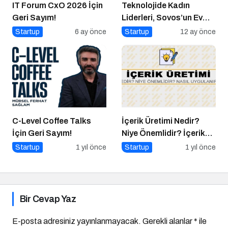
IT Forum CxO 2026 İçin
Teknolojide Kadın
Geri Sayım!
Liderleri, Sovos’un Ev
Sahipliğinde Bir Araya
Startup
6 ay önce
Startup
12 ay önce
Geldi
C-Level Coffee Talks
İçerik Üretimi Nedir?
İçin Geri Sayım!
Niye Önemlidir? İçerik
Üretimi Nasıl Yapılır?
Startup
1 yıl önce
Startup
1 yıl önce
Bir Cevap Yaz
E-posta adresiniz yayınlanmayacak.
Gerekli alanlar
*
ile