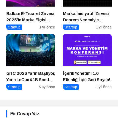
Balkan E-Ticaret Zirvesi
Marka İnisiyatifi Zirvesi
2025’in Marka Elçisi
Deprem Nedeniyle
Belli Oldu
Ertelendi
Startup
1 yıl önce
Startup
1 yıl önce
GTC 2026 Yarın Başlıyor,
İçerik Yönetimi 1.0
Yann LeCun $1B Seed
Etkinliği İçin Geri Sayım!
Aldı: AI Fonlama
Startup
5 ay önce
Startup
1 yıl önce
Çılgınlığı
Bir Cevap Yaz