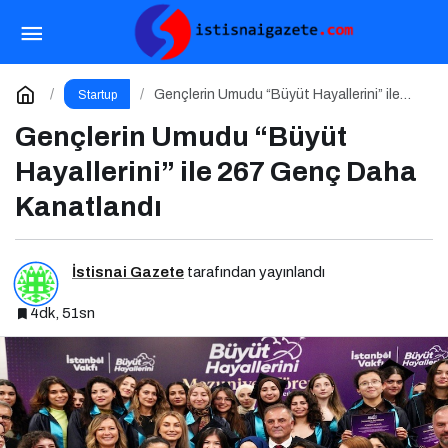
Türkiye’nin Dijital Geleceği: Yapay Zeka
Çağında “BİLGE” Hamlesi
Paylaş
Yorum Yap
Gençlerin Umudu “Büyüt Hayallerini” ile
Startup
267 Genç Daha Kanatlandı
Gençlerin Umudu “Büyüt
Hayallerini” ile 267 Genç Daha
Kanatlandı
İstisnai Gazete
tarafından yayınlandı
4dk, 51sn