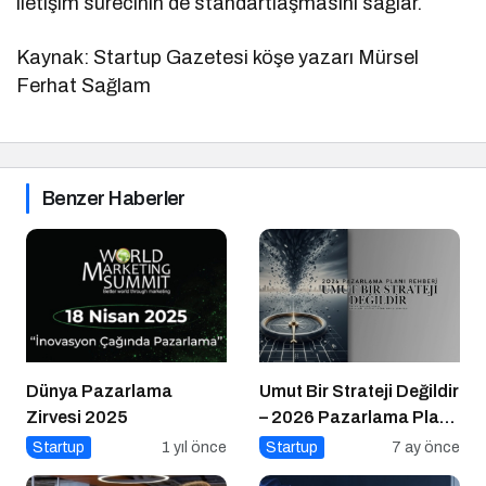
iletişim sürecinin de standartlaşmasını sağlar.
Kaynak: Startup Gazetesi köşe yazarı Mürsel
Ferhat Sağlam
Benzer Haberler
Dünya Pazarlama
Umut Bir Strateji Değildir
Zirvesi 2025
– 2026 Pazarlama Planı
Rehberi
Startup
1 yıl önce
Startup
7 ay önce