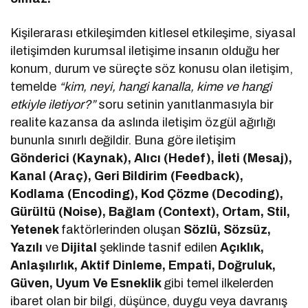
Kişilerarası etkileşimden kitlesel etkileşime, siyasal
iletişimden kurumsal iletişime insanın olduğu her
konum, durum ve süreçte söz konusu olan iletişim,
temelde
“kim, neyi, hangi kanalla, kime ve hangi
etkiyle iletiyor?”
soru setinin yanıtlanmasıyla bir
realite kazansa da aslında iletişim özgül ağırlığı
bununla sınırlı değildir. Buna göre iletişim
Gönderici (Kaynak), Alıcı (Hedef), İleti (Mesaj),
Kanal (Araç), Geri Bildirim (Feedback),
Kodlama (Encoding), Kod Çözme (Decoding),
Gürültü (Noise), Bağlam (Context), Ortam, Stil,
Yetenek
faktörlerinden oluşan
Sözlü, Sözsüz,
Yazılı
ve
Dijital
şeklinde tasnif edilen
Açıklık,
Anlaşılırlık, Aktif Dinleme, Empati, Doğruluk,
Güven, Uyum Ve Esneklik
gibi temel ilkelerden
ibaret olan bir bilgi, düşünce, duygu veya davranış