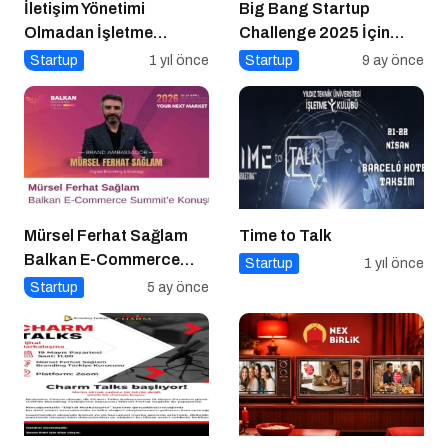
İletişim Yönetimi
Big Bang Startup
Olmadan İşletme
Challenge 2025 İçin
Yönetimi Olmaz
Geri Sayım Başladı
Startup
1 yıl önce
Startup
9 ay önce
Mürsel Ferhat Sağlam
Time to Talk
Balkan E-Commerce
Startup
1 yıl önce
Summit’e Konuştu
Startup
5 ay önce