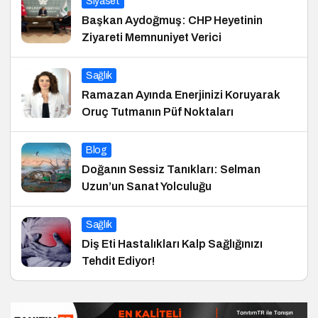
Siyaset
Başkan Aydoğmuş: CHP Heyetinin
Ziyareti Memnuniyet Verici
Sağlık
Ramazan Ayında Enerjinizi Koruyarak
Oruç Tutmanın Püf Noktaları
Blog
Doğanın Sessiz Tanıkları: Selman
Uzun’un Sanat Yolculuğu
Sağlık
Diş Eti Hastalıkları Kalp Sağlığınızı
Tehdit Ediyor!