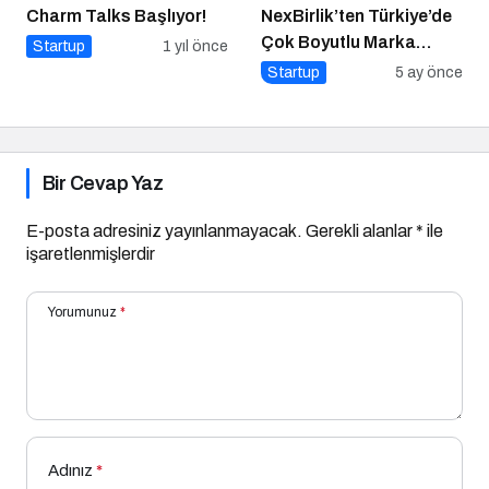
Charm Talks Başlıyor!
NexBirlik’ten Türkiye’de
Çok Boyutlu Marka
Startup
1 yıl önce
Hamlesi
Startup
5 ay önce
Bir Cevap Yaz
E-posta adresiniz yayınlanmayacak.
Gerekli alanlar
*
ile
işaretlenmişlerdir
Yorumunuz
*
Adınız
*