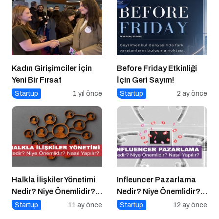
Kadın Girişimciler İçin
Before Friday Etkinliği
Yeni Bir Fırsat
İçin Geri Sayım!
Startup
1 yıl önce
Startup
2 ay önce
Halkla İlişkiler Yönetimi
Infleuncer Pazarlama
Nedir? Niye Önemlidir?
Nedir? Niye Önemlidir?
Halkla İlişkiler Yönetimi
Influencer Pazarlama
Startup
11 ay önce
Startup
12 ay önce
Nasıl Yapılır?
Nasıl Yapılır?