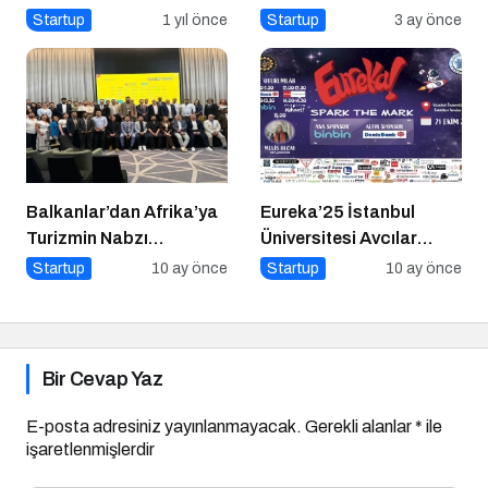
Girişimcilerin Büyük
Startup
1 yıl önce
Startup
3 ay önce
Hataları
Balkanlar’dan Afrika’ya
Eureka’25 İstanbul
Turizmin Nabzı
Üniversitesi Avcılar
Uzakrota Dubai’de Attı
Kampüsü İşletme
Startup
10 ay önce
Startup
10 ay önce
Fakültesinde
Bir Cevap Yaz
E-posta adresiniz yayınlanmayacak.
Gerekli alanlar
*
ile
işaretlenmişlerdir