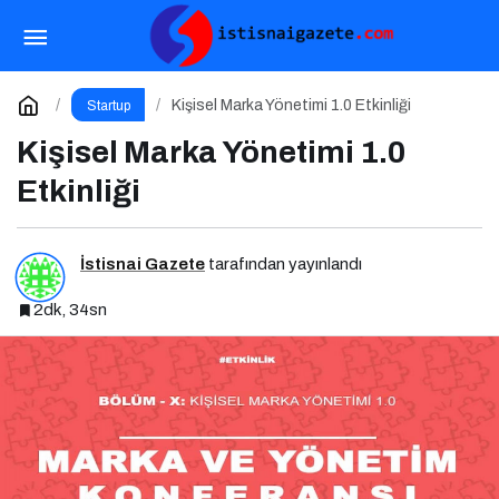
Marka İnisiyatifi Zirvesi Deprem Nedeniyle
Ertelendi
Paylaş
Yorum Yap
Kişisel Marka Yönetimi 1.0 Etkinliği
Startup
Kişisel Marka Yönetimi 1.0
Etkinliği
İstisnai Gazete
tarafından yayınlandı
2dk, 34sn