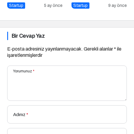
Hamlesi
Danışma Kurulu Güçlü
Startup
5 ay önce
Startup
9 ay önce
Kadrosuyla Görevine
Başladı
Bir Cevap Yaz
E-posta adresiniz yayınlanmayacak.
Gerekli alanlar
*
ile
işaretlenmişlerdir
Yorumunuz
*
Adınız
*