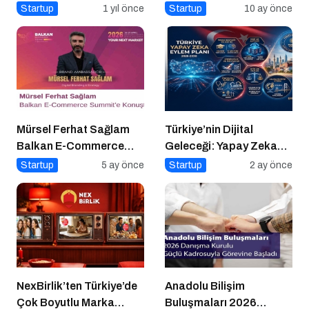
Nasıl Uygulanır?
Uzakrota Dubai’de Attı
Startup
1 yıl önce
Startup
10 ay önce
Mürsel Ferhat Sağlam
Türkiye’nin Dijital
Balkan E-Commerce
Geleceği: Yapay Zeka
Summit’e Konuştu
Çağında “BİLGE”
Startup
5 ay önce
Startup
2 ay önce
Hamlesi
NexBirlik’ten Türkiye’de
Anadolu Bilişim
Çok Boyutlu Marka
Buluşmaları 2026