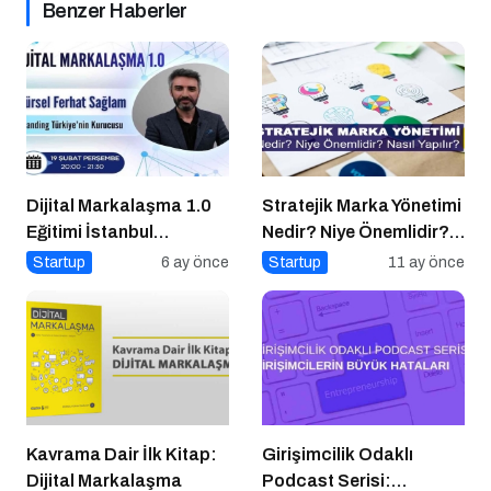
Benzer Haberler
Dijital Markalaşma 1.0
Stratejik Marka Yönetimi
Eğitimi İstanbul
Nedir? Niye Önemlidir?
Üniversitesi’nde
Stratejik Marka Yönetimi
Startup
6 ay önce
Startup
11 ay önce
Gerçekleşti!
Nasıl Yapılır?
Kavrama Dair İlk Kitap:
Girişimcilik Odaklı
Dijital Markalaşma
Podcast Serisi: