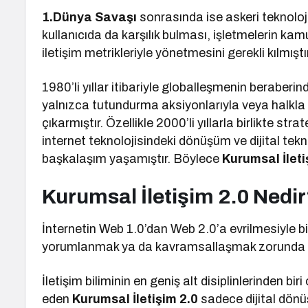
1.Dünya Savaşı
sonrasında ise askeri teknoloji
kullanıcıda da karşılık bulması, işletmelerin k
iletişim metrikleriyle yönetmesini gerekli kılmıştır
1980’li yıllar itibariyle globalleşmenin beraberi
yalnızca tutundurma aksiyonlarıyla veya halkla iliş
çıkarmıştır. Özellikle 2000’li yıllarla birlikte st
internet teknolojisindeki dönüşüm ve dijital tek
başkalaşım yaşamıştır. Böylece
Kurumsal İleti
Kurumsal İletişim 2.0 Nedi
İnternetin Web 1.0’dan Web 2.0’a evrilmesiyle b
yorumlanmak ya da kavramsallaşmak zorunda kal
İletişim biliminin en geniş alt disiplinlerinden b
eden
Kurumsal İletişim 2.0
sadece dijital dönüş