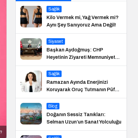
Sağlık
Kilo Vermek mi, Yağ Vermek mi?
Aynı Şey Sanıyoruz Ama Değil!
Siyaset
Başkan Aydoğmuş: CHP
Heyetinin Ziyareti Memnuniyet
Verici
Sağlık
Ramazan Ayında Enerjinizi
Koruyarak Oruç Tutmanın Püf
Noktaları
Blog
Doğanın Sessiz Tanıkları:
Selman Uzun’un Sanat Yolculuğu
r?