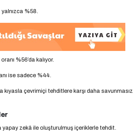
nı yalnızca %58.
 oranı %56’da kalıyor.
ranı ise sadece %44.
a kıyasla çevrimiçi tehditlere karşı daha savunmasız
ler
yapay zekâ ile oluşturulmuş içeriklerle tehdit.