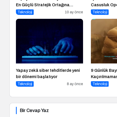
En Güçlü Stratejik Ortağına
Casusluk Op
Dönüşüyor
Teknoloji
10 ay önce
Teknoloji
Yapay zekâ siber tehditlerde yeni
9 Günlük Bayr
bir dönemi başlatıyor
Kaçırılmamas
Teknoloji
8 ay önce
Teknoloji
Bir Cevap Yaz