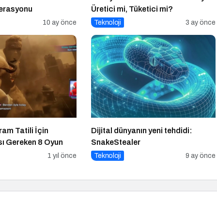
erasyonu
Üretici mi, Tüketici mi?
10 ay önce
Teknoloji
3 ay önce
am Tatili İçin
Dijital dünyanın yeni tehdidi:
ı Gereken 8 Oyun
SnakeStealer
1 yıl önce
Teknoloji
9 ay önce