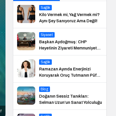
Sağlık
Kilo Vermek mi, Yağ Vermek mi?
Aynı Şey Sanıyoruz Ama Değil!
Siyaset
Başkan Aydoğmuş: CHP
Heyetinin Ziyareti Memnuniyet
Verici
Sağlık
Ramazan Ayında Enerjinizi
Koruyarak Oruç Tutmanın Püf
Noktaları
Blog
Doğanın Sessiz Tanıkları:
Selman Uzun’un Sanat Yolculuğu
ıf