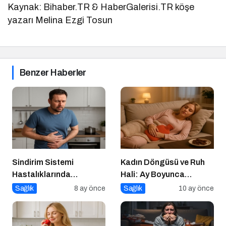
Kaynak: Bihaber.TR & HaberGalerisi.TR köşe
yazarı Melina Ezgi Tosun
Benzer Haberler
Sindirim Sistemi
Kadın Döngüsü ve Ruh
Hastalıklarında
Hali: Ay Boyunca
Beslenme
Bedenine ve Duygularına
Sağlık
8 ay önce
Sağlık
10 ay önce
Yolculuk