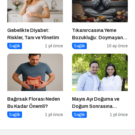
Gebelikte Diyabet:
Tıkanırcasına Yeme
Riskler, Tanı ve Yönetim
Bozukluğu: Doymayan
Duygular
Sağlık
1 yıl önce
Sağlık
10 ay önce
Bağırsak Florası Neden
Mayıs Ayı Doğuma ve
Bu Kadar Önemli?
Doğum Sonrasına
Hazırlık Atölyesi
Sağlık
1 yıl önce
Sağlık
1 yıl önce