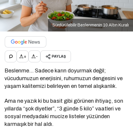
Sürdürülebilir Beslenmenin 10 Altın Kuralı
+
-
PAYLAŞ
Beslenme… Sadece karın doyurmak değil;
vücudumuzun enerjisini, ruhumuzun dengesini ve
yaşam kalitemizi belirleyen en temel alışkanlık.
Ama ne yazık ki bu basit gibi görünen ihtiyaç, son
yıllarda “şok diyetler”, “3 günde 5 kilo” vaatleri ve
sosyal medyadaki mucize listeler yüzünden
karmaşık bir hal aldı.