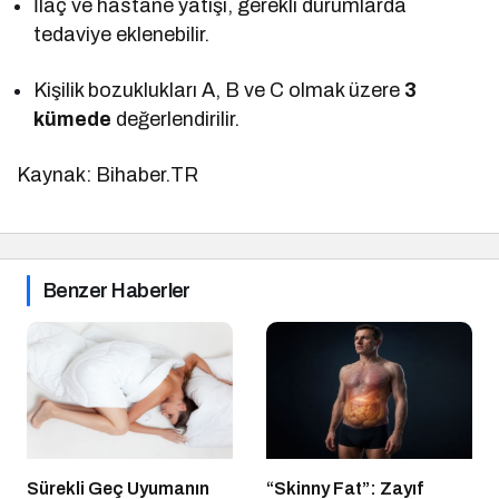
İlaç ve hastane yatışı, gerekli durumlarda
tedaviye eklenebilir.
Kişilik bozuklukları A, B ve C olmak üzere
3
kümede
değerlendirilir.
Kaynak: Bihaber.TR
Benzer Haberler
Sürekli Geç Uyumanın
“Skinny Fat”: Zayıf