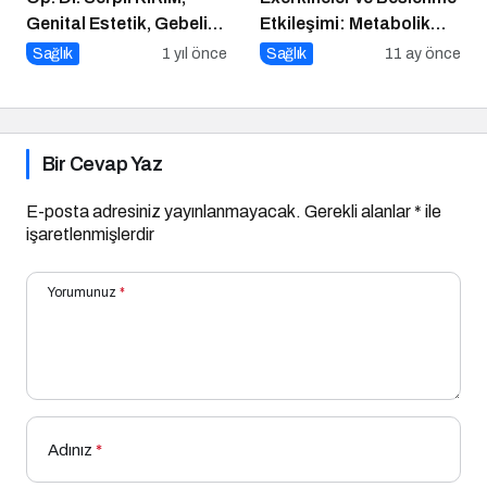
Genital Estetik, Gebelik
Etkileşimi: Metabolik
ve Doğum Nedir?
Sağlıkta Yeni Bir
Sağlık
1 yıl önce
Sağlık
11 ay önce
Perspektif
Bir Cevap Yaz
E-posta adresiniz yayınlanmayacak.
Gerekli alanlar
*
ile
işaretlenmişlerdir
Yorumunuz
*
Adınız
*