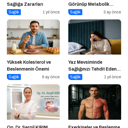
Sağlığa Zararları
Görünüp Metabolik
Olarak Riskli Olmak
Sağlık
1 yıl önce
Sağlık
3 ay önce
Yüksek Kolesterol ve
Yaz Mevsiminde
Beslenmenin Önemi
Sağlığınızı Tehdit Eden
Hastalıklara Dikkat!
Sağlık
9 ay önce
Sağlık
1 yıl önce
Op. Dr. Serpil KIRIM,
Exerkineler ve Beslenme