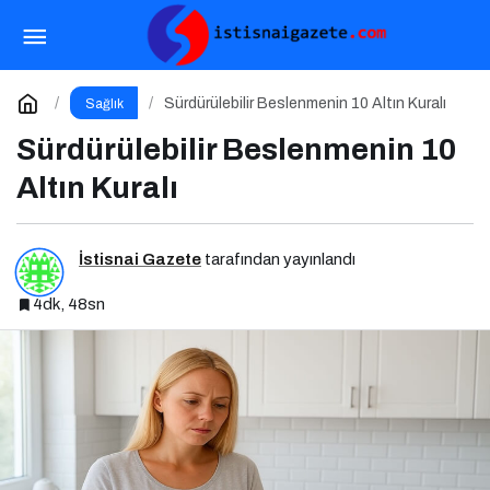
Ergenlikte Başlayan Sorunlar Yıllar Sonra da
Sizi Takip Ediyorsa Dikkat!
Paylaş
Yorum Yap
Sürdürülebilir Beslenmenin 10 Altın Kuralı
Sağlık
Sürdürülebilir Beslenmenin 10
Altın Kuralı
İstisnai Gazete
tarafından yayınlandı
4dk, 48sn