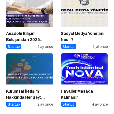
Anadolu Bilişim
Sosyal Medya Yönetimi
Buluşmaları 2026
Nedir?
Danışma Kurulu Güçlü
Startup
9 ay önce
Startup
1 yıl önce
Kadrosuyla Görevine
Başladı
Kurumsal İletişim
Hayaller Masada
Hakkında Her Şey:
Kalmasın
Kurumsal İletişim 2.0
Startup
2 ay önce
Startup
4 ay önce
Podcast Serisi