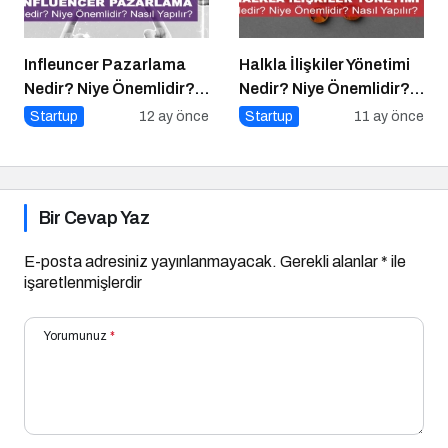
Infleuncer Pazarlama
Halkla İlişkiler Yönetimi
Nedir? Niye Önemlidir?
Nedir? Niye Önemlidir?
Influencer Pazarlama
Halkla İlişkiler Yönetimi
Startup
12 ay önce
Startup
11 ay önce
Nasıl Yapılır?
Nasıl Yapılır?
Bir Cevap Yaz
E-posta adresiniz yayınlanmayacak.
Gerekli alanlar
*
ile
işaretlenmişlerdir
Yorumunuz
*