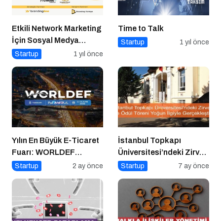
Etkili Network Marketing
Time to Talk
İçin Sosyal Medya
Startup
1 yıl önce
Etkinliği İçin Geri Sayım!
Startup
1 yıl önce
Yılın En Büyük E-Ticaret
İstanbul Topkapı
Fuarı: WORLDEF
Üniversitesi’ndeki Zirve
Istanbul 2026
ve Ödül Töreni Yoğun
Startup
2 ay önce
Startup
7 ay önce
İlgiyle Gerçekleşti