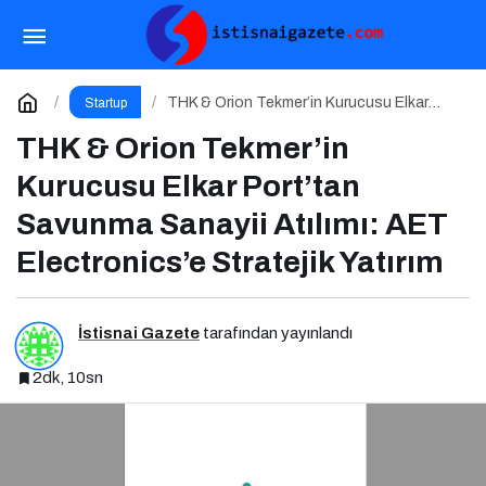
Tech İstanbul Büyüme Programı Yeni
Başvurulara Kapılarını Açtı
Paylaş
Yorum Yap
THK & Orion Tekmer’in Kurucusu Elkar
Startup
Port’tan Savunma Sanayii Atılımı: AET
Electronics’e Stratejik Yatırım
THK & Orion Tekmer’in
Kurucusu Elkar Port’tan
Savunma Sanayii Atılımı: AET
Electronics’e Stratejik Yatırım
İstisnai Gazete
tarafından yayınlandı
2dk, 10sn