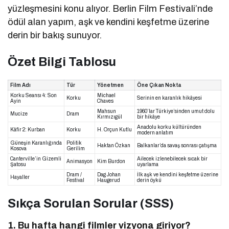
yüzleşmesini konu alıyor. Berlin Film Festivali’nde
ödül alan yapım, aşk ve kendini keşfetme üzerine
derin bir bakış sunuyor.
Özet Bilgi Tablosu
Film Adı
Tür
Yönetmen
Öne Çıkan Nokta
Korku Seansı 4: Son
Michael
Korku
Serinin en karanlık hikâyesi
Ayin
Chaves
Mahsun
1960’lar Türkiye’sinden umut dolu
Mucize
Dram
Kırmızıgül
bir hikâye
Anadolu korku kültüründen
Kâfir 2: Kurban
Korku
H. Orçun Kutlu
modern anlatım
Güneşin Karanlığında
Politik
Haktan Özkan
Balkanlar’da savaş sonrası çatışma
Kosova
Gerilim
Canterville’in Gizemli
Ailecek izlenebilecek sıcak bir
Animasyon
Kim Burdon
Şatosu
uyarlama
Dram /
Dag Johan
İlk aşk ve kendini keşfetme üzerine
Hayaller
Festival
Haugerud
derin öykü
Sıkça Sorulan Sorular (SSS)
1. Bu hafta hangi filmler vizyona giriyor?