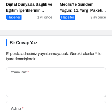
Dijital Dünyada Sağlık ve
Meclis’te Gündem
Eğitim İçeriklerinin
Yoğun: 11. Yargı Paketi
Önemi
ve Memur Zammında
Haberler
1 yıl önce
Haberler
9 ay önce
Son Durum!
Bir Cevap Yaz
E-posta adresiniz yayınlanmayacak.
Gerekli alanlar
*
ile
işaretlenmişlerdir
Yorumunuz
*
Adınız
*