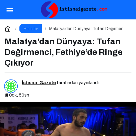
Korkudan Dramatik Yolculuklara Yeni Filmler
Paylaş
Yorum Yap
Malatya’dan Dünyaya: Tufan Değirmenci,
Haberler
Fethiye’de Ringe Çıkıyor
Malatya’dan Dünyaya: Tufan
Değirmenci, Fethiye’de Ringe
Çıkıyor
İstisnai Gazete
tarafından yayınlandı
0dk, 50sn