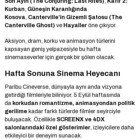
Son Ayin (The Conjuring: Last Rites)
,
Kâfir 2:
Kurban
,
Güneşin Karanlığında
Kosova
,
Canterville’in Gizemli Şatosu (The
Canterville Ghost)
ve
Hayaller
öne çıkıyor.
Aksiyon, dram, korku ve animasyon türlerini
kapsayan geniş yelpazesiyle bu hafta
sinemaseverler için gerçek bir şölen olacak.
Hafta Sonuna Sinema Heyecanı
Paribu Cineverse, dünyayla aynı anda vizyona
getirdiği filmleriyle biliniyor. 5 Eylül haftasında
da
korkudan romantizme, animasyondan politik
gerilime
kadar farklı türlerde filmler seyirciyle
buluşacak. Özellikle
SCREENX ve 4DX
salonlarındaki özel gösterimler
, izleyicilere daha
etkileyici bir deneyim sunacak.