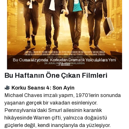
Bu Cuma Vizyonda: Korkudan Dramatik Yolculuklara Yeni
Filmler
Bu Haftanın Öne Çıkan Filmleri
Korku Seansı 4: Son Ayin
Michael Chaves imzalı yapım, 1970’lerin sonunda
yaşanan gerçek bir vakadan esinleniyor.
Pennsylvania’daki Smurl ailesinin karanlık
hikâyesinde Warren çifti, yalnızca doğaüstü
güçlerle değil, kendi inançlarıyla da yüzleşiyor.