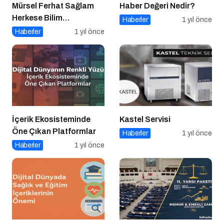
Mürsel Ferhat Sağlam
Haber Değeri Nedir?
Herkese Bilim
Haberler
1 yıl önce
Teknoloji’de “Iceberg of
Haberler
1 yıl önce
Ingonarce Fenomeni”ni
Yazdı
İçerik Ekosisteminde
Kastel Servisi
Öne Çıkan Platformlar
Haberler
1 yıl önce
Haberler
1 yıl önce