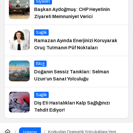
Siyaset
Başkan Aydoğmuş: CHP Heyetinin
Ziyareti Memnuniyet Verici
Sağlık
Ramazan Ayında Enerjinizi Koruyarak
Oruç Tutmanın Püf Noktaları
Blog
Doğanın Sessiz Tanıkları: Selman
Uzun’un Sanat Yolculuğu
Sağlık
Diş Eti Hastalıkları Kalp Sağlığınızı
Tehdit Ediyor!
Korkudan Dramatik Yolculuklara Yeni
Haberler