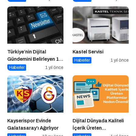
Türkiye’nin Dijital
Kastel Servisi
Gündemini Belirleyen 15
Haberler
1 yıl önce
Haber Sitesi
Haberler
1 yıl önce
Kayserispor Evinde
Dijital Dünyada Kaliteli
Galatasaray’ı Ağırlıyor
İçerik Üreten
Platformlar Neden