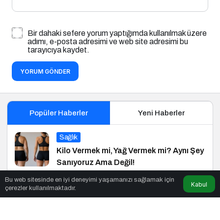
Bir dahaki sefere yorum yaptığımda kullanılmak üzere
adımı, e-posta adresimi ve web site adresimi bu
tarayıcıya kaydet.
YORUM GÖNDER
Popüler Haberler
Yeni Haberler
Sağlık
Kilo Vermek mi, Yağ Vermek mi? Aynı Şey
Sanıyoruz Ama Değil!
Bu web sitesinde en iyi deneyimi yaşamanızı sağlamak için
Kabul
çerezler kullanılmaktadır.
Siyaset
Başkan Aydoğmuş: CHP Heyetinin
Ziyareti Memnuniyet Verici