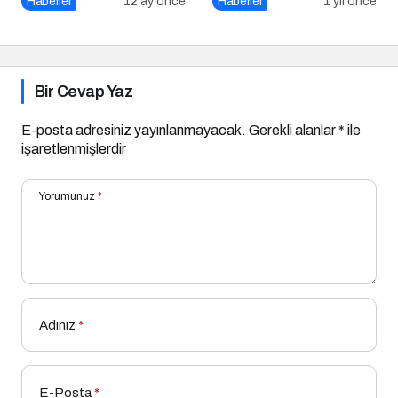
Haberler
12 ay önce
Haberler
1 yıl önce
Önemli?
Bir Cevap Yaz
E-posta adresiniz yayınlanmayacak.
Gerekli alanlar
*
ile
işaretlenmişlerdir
Yorumunuz
*
Adınız
*
E-Posta
*