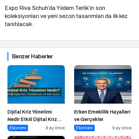
Expo Riva Schuh’da Yıldem Terlik’in son
koleksiyonları ve yeni sezon tasarımları da ilk kez
tanıtılacak.
Benzer Haberler
Dijital Kriz Yönetimi
Erken Emeklilik Hayalleri
Nedir Etkili Dijital Kriz
ve Gerçekler
Yönetimi için 10 Altın
Ekonomi
8 ay önce
Ekonomi
9 ay önce
İpucu