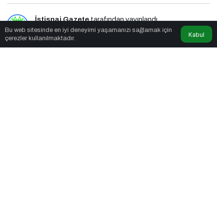
İstisnai Gazete
tarafından yayınlandı
Bu web sitesinde en iyi deneyimi yaşamanızı sağlamak için
Kabul
çerezler kullanılmaktadır.
4dk, 30sn
2030 Sanayi ve Teknoloji Stratejisi Açıklandı
PAYLAŞ