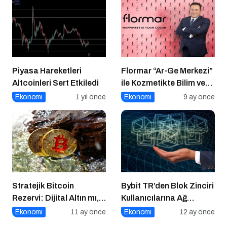
Piyasa Hareketleri
Flormar “Ar-Ge Merkezi”
Altcoinleri Sert Etkiledi
ile Kozmetikte Bilim ve
Teknolojiyi Buluşturuyor!
Ekonomi
1 yıl önce
Ekonomi
9 ay önce
Stratejik Bitcoin
Bybit TR’den Blok Zinciri
Rezervi: Dijital Altın mı,
Kullanıcılarına Ağ
Riskli Bir Hamle mi?
Tıkanıklığı Rehberi!
Ekonomi
11 ay önce
Ekonomi
12 ay önce