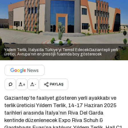
Yıldem Terlik, İtalya’da Türkiye’yi Temsil EdecekGaziantepli yerli
üretici, Avrupa’nın en prestijli fuarında boy gösterecek
+
-
PAYLAŞ
Gaziantep’te faaliyet gösteren yerli ayakkabı ve
terlik üreticisi Yıldem Terlik, 14-17 Haziran 2025
tarihleri arasında İtalya’nın Riva Del Garda
kentinde düzenlenecek Expo Riva Schuh &
Gardabags Fuarı’na katılıyor. Yıldem Terlik, Hall C1