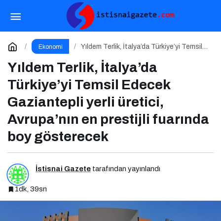
2030 Sanayi ve Teknoloji Stratejisi Açıklandı
Paylaş
Yorum Yap
Yıldem Terlik, İtalya’da Türkiye’yi Temsil
Ekonomi
Edecek Gaziantepli yerli üretici,
Avrupa’nın en prestijli fuarında boy
Yıldem Terlik, İtalya’da
gösterecek
Türkiye’yi Temsil Edecek
Gaziantepli yerli üretici,
Avrupa’nın en prestijli fuarında
boy gösterecek
İstisnai Gazete
tarafından yayınlandı
1dk, 39sn