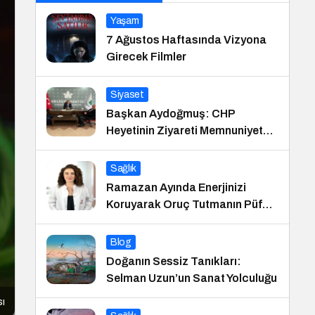
Yaşam
7 Ağustos Haftasında Vizyona
Girecek Filmler
Siyaset
Başkan Aydoğmuş: CHP
Heyetinin Ziyareti Memnuniyet
Verici
Sağlık
Ramazan Ayında Enerjinizi
Koruyarak Oruç Tutmanın Püf
Noktaları
Blog
Doğanın Sessiz Tanıkları:
Selman Uzun’un Sanat Yolculuğu
sı