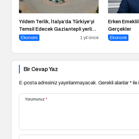
Yıldem Terlik, İtalya’da Türkiye’yi
Erken Emeklil
Temsil Edecek Gaziantepli yerli
Gerçekler
üretici, Avrupa’nın en prestijli
Ekonomi
1 yıl önce
Ekonomi
fuarında boy gösterecek
Bir Cevap Yaz
E-posta adresiniz yayınlanmayacak.
Gerekli alanlar
*
ile
Yorumunuz
*