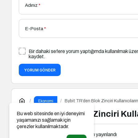
Adınız
*
E-Posta
*
Bir dahaki sefere yorum yaptığımda kullanılmak üzer
kaydet.
YORUM GÖNDER
Bybit TR’den Blok Zinciri Kullanıcıları
Ekonomi
Bybit TR’den Blok Zinciri Kull
Bu web sitesinde en iyi deneyimi
yaşamanızı sağlamak için
çerezler kullanılmaktadır.
İstisnai Gazete
tarafından yayınlandı