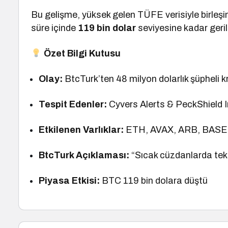
Bu gelişme, yüksek gelen TÜFE verisiyle birleşin
süre içinde
119 bin dolar
seviyesine kadar geril
Özet Bilgi Kutusu
Olay:
BtcTurk’ten 48 milyon dolarlık şüpheli kri
Tespit Edenler:
Cyvers Alerts & PeckShield 
Etkilenen Varlıklar:
ETH, AVAX, ARB, BASE
BtcTurk Açıklaması:
“Sıcak cüzdanlarda tek
Piyasa Etkisi:
BTC 119 bin dolara düştü