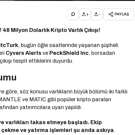
+
-
PAYLAŞ
48 Milyon Dolarlık Kripto Varlık Çıkışı!
BtcTurk
, bugün öğle saatlerinde yaşanan şüpheli
eri
Cyvers Alerts
ve
PeckShield Inc
, borsadan
çıkışı tespit ettiklerini duyurdu.
rumu
ere göre, söz konusu varlıkların büyük bölümü iki farklı
ANTLE ve MATIC gibi popüler kripto paraları
fından yatırımcılara uyarı yapıldı.
e varlıkları takas etmeye başladı. Ekip
ra çekme ve yatırma işlemleri şu anda askıya