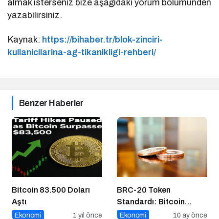
almak isterseniz bize aşağıdaki yorum bölümünden
yazabilirsiniz.
Kaynak:
https://bihaber.tr/blok-zinciri-
kullanicilarina-ag-tikanikligi-rehberi/
Benzer Haberler
Bitcoin 83.500 Doları
BRC-20 Token
Aştı
Standardı: Bitcoin
Üzerindeki Deneysel
Ekonomi
1 yıl önce
Ekonomi
10 ay önce