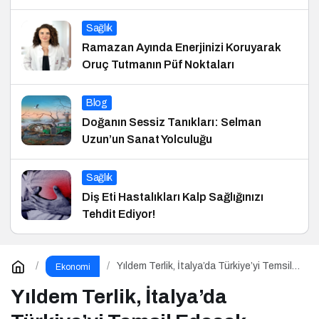
Sağlık
Ramazan Ayında Enerjinizi Koruyarak
Oruç Tutmanın Püf Noktaları
Blog
Doğanın Sessiz Tanıkları: Selman
Uzun’un Sanat Yolculuğu
Sağlık
Diş Eti Hastalıkları Kalp Sağlığınızı
Tehdit Ediyor!
Yıldem Terlik, İtalya’da Türkiye’yi Temsil
Ekonomi
Edecek Gaziantepli yerli üretici,
Avrupa’nın en prestijli fuarında boy
Yıldem Terlik, İtalya’da
gösterecek