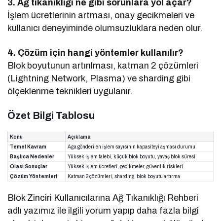
3. Ağ tıkanıklığı ne gibi sorunlara yol açar?
İşlem ücretlerinin artması, onay gecikmeleri ve
kullanıcı deneyiminde olumsuzluklara neden olur.
4. Çözüm için hangi yöntemler kullanılır?
Blok boyutunun artırılması, katman 2 çözümleri
(Lightning Network, Plasma) ve sharding gibi
ölçeklenme teknikleri uygulanır.
Özet Bilgi Tablosu
Konu
Açıklama
Temel Kavram
Ağa gönderilen işlem sayısının kapasiteyi aşması durumu
Başlıca Nedenler
Yüksek işlem talebi, küçük blok boyutu, yavaş blok süresi
Olası Sonuçlar
Yüksek işlem ücretleri, gecikmeler, güvenlik riskleri
Çözüm Yöntemleri
Katman 2 çözümleri, sharding, blok boyutu artırma
Blok Zinciri Kullanıcılarına Ağ Tıkanıklığı Rehberi
adlı yazımız ile ilgili yorum yapıp daha fazla bilgi