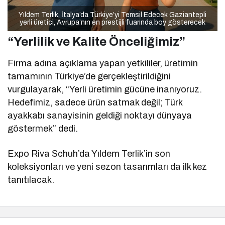
Yıldem Terlik, İtalya’da Türkiye’yi Temsil Edecek Gaziantepli
yerli üretici, Avrupa’nın en prestijli fuarında boy gösterecek
“Yerlilik ve Kalite Önceliğimiz”
Firma adına açıklama yapan yetkililer, üretimin
tamamının Türkiye’de gerçekleştirildiğini
vurgulayarak, “Yerli üretimin gücüne inanıyoruz.
Hedefimiz, sadece ürün satmak değil; Türk
ayakkabı sanayisinin geldiği noktayı dünyaya
göstermek” dedi.
Expo Riva Schuh’da Yıldem Terlik’in son
koleksiyonları ve yeni sezon tasarımları da ilk kez
tanıtılacak.