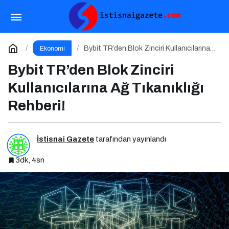
Yıldem Terlik, İtalya’da Türkiye’yi Temsil
Edecek Gaziantepli yerli üretici, Avrupa’nın en prestijli
Paylaş
Yorum Yap
Bybit TR’den Blok Zinciri Kullanıcılarına
Ekonomi
Ağ Tıkanıklığı Rehberi!
Bybit TR’den Blok Zinciri
fuarında boy gösterecek
Kullanıcılarına Ağ Tıkanıklığı
Rehberi!
İstisnai Gazete
tarafından yayınlandı
3dk, 4sn