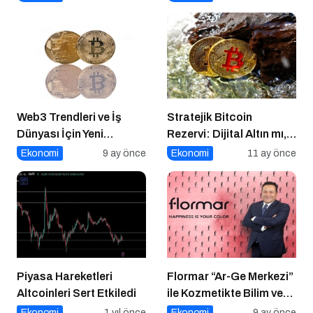
Adım
Web3 Trendleri ve İş
Stratejik Bitcoin
Dünyası İçin Yeni
Rezervi: Dijital Altın mı,
Fırsatlar
Riskli Bir Hamle mi?
Ekonomi
9 ay önce
Ekonomi
11 ay önce
Piyasa Hareketleri
Flormar “Ar-Ge Merkezi”
Altcoinleri Sert Etkiledi
ile Kozmetikte Bilim ve
Teknolojiyi Buluşturuyor!
Ekonomi
1 yıl önce
Ekonomi
9 ay önce