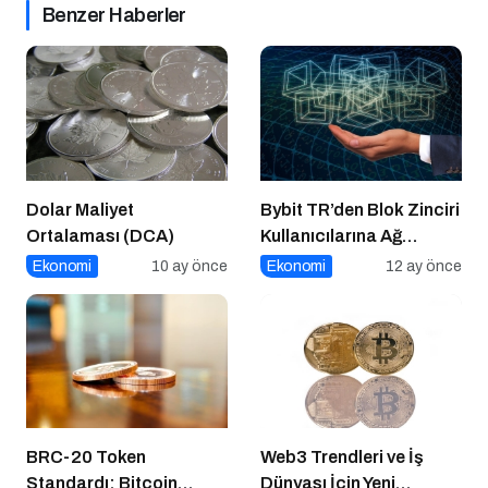
Benzer Haberler
Dolar Maliyet
Bybit TR’den Blok Zinciri
Ortalaması (DCA)
Kullanıcılarına Ağ
Tıkanıklığı Rehberi!
Ekonomi
10 ay önce
Ekonomi
12 ay önce
BRC-20 Token
Web3 Trendleri ve İş
Standardı: Bitcoin
Dünyası İçin Yeni