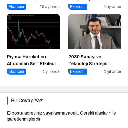
Üzerindeki Deneysel
Fırsatlar
Ekonomi
10 ay önce
Ekonomi
9 ay önce
Adım
Piyasa Hareketleri
2030 Sanayi ve
Altcoinleri Sert Etkiledi
Teknoloji Stratejisi
Açıklandı
Ekonomi
1 yıl önce
Ekonomi
1 yıl önce
Bir Cevap Yaz
E-posta adresiniz yayınlanmayacak.
Gerekli alanlar
*
ile
işaretlenmişlerdir