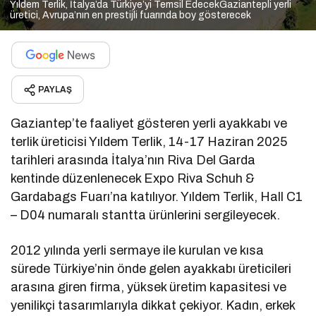
Yıldem Terlik, İtalya’da Türkiye’yi Temsil EdecekGaziantepli yerli
üretici, Avrupa’nın en prestijli fuarında boy gösterecek
PAYLAŞ
Gaziantep’te faaliyet gösteren yerli ayakkabı ve
terlik üreticisi Yıldem Terlik, 14-17 Haziran 2025
tarihleri arasında İtalya’nın Riva Del Garda
kentinde düzenlenecek Expo Riva Schuh &
Gardabags Fuarı’na katılıyor. Yıldem Terlik, Hall C1
– D04 numaralı stantta ürünlerini sergileyecek.
2012 yılında yerli sermaye ile kurulan ve kısa
sürede Türkiye’nin önde gelen ayakkabı üreticileri
arasına giren firma, yüksek üretim kapasitesi ve
yenilikçi tasarımlarıyla dikkat çekiyor. Kadın, erkek