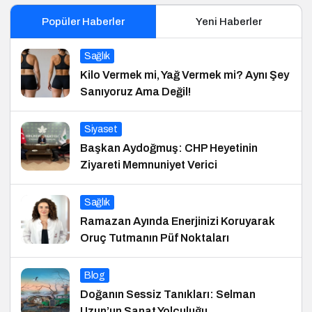
Popüler Haberler
Yeni Haberler
Sağlık
Kilo Vermek mi, Yağ Vermek mi? Aynı Şey
Sanıyoruz Ama Değil!
Siyaset
Başkan Aydoğmuş: CHP Heyetinin
Ziyareti Memnuniyet Verici
Sağlık
Ramazan Ayında Enerjinizi Koruyarak
Oruç Tutmanın Püf Noktaları
Blog
Doğanın Sessiz Tanıkları: Selman
Uzun’un Sanat Yolculuğu