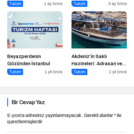
Uzanan Başarı Hikâyesi
Turizm
1 ay önce
Turizm
3 ay önce
Beyazperdenin
Akdeniz’in Saklı
Gözünden İstanbul
Hazineleri: Adrasan ve
Çevresi
Turizm
1 yıl önce
Turizm
1 yıl önce
Bir Cevap Yaz
E-posta adresiniz yayınlanmayacak.
Gerekli alanlar
*
ile
işaretlenmişlerdir