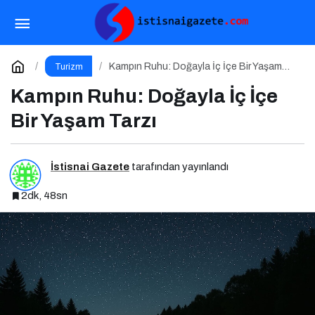
Erken Rezervasyonun Gücü: Tatilinizi
Planlayın, Avantajları Yakalayın!
Paylaş
Yorum Yap
Kampın Ruhu: Doğayla İç İçe Bir Yaşam
Turizm
Tarzı
Kampın Ruhu: Doğayla İç İçe
Bir Yaşam Tarzı
İstisnai Gazete
tarafından yayınlandı
2dk, 48sn