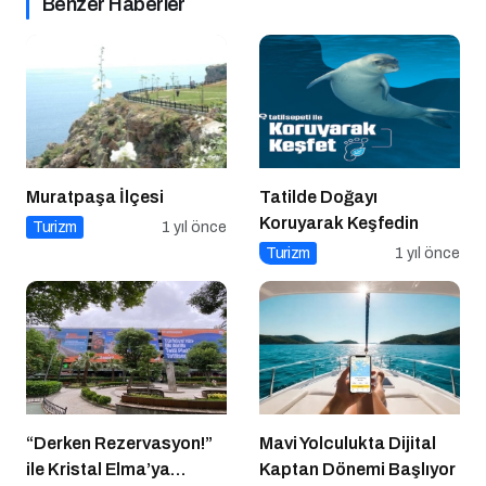
Benzer Haberler
Muratpaşa İlçesi
Tatilde Doğayı
Koruyarak Keşfedin
Turizm
1 yıl önce
Turizm
1 yıl önce
“Derken Rezervasyon!”
Mavi Yolculukta Dijital
ile Kristal Elma’ya
Kaptan Dönemi Başlıyor