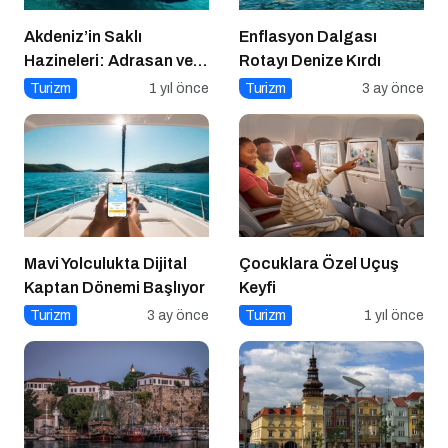
Akdeniz’in Saklı
Enflasyon Dalgası
Hazineleri: Adrasan ve
Rotayı Denize Kırdı
Çevresi
Turizm
1 yıl önce
Turizm
3 ay önce
Mavi Yolculukta Dijital
Çocuklara Özel Uçuş
Kaptan Dönemi Başlıyor
Keyfi
Turizm
3 ay önce
Turizm
1 yıl önce